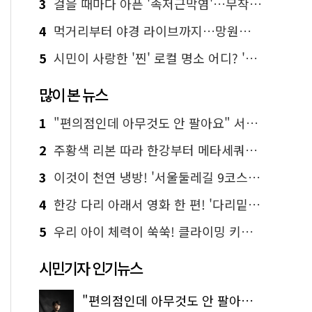
3
걸을 때마다 아픈 '족저근막염'…무작정 참지 말고 '이것' 해보세요!
4
먹거리부터 야경 라이브까지…망원한강공원 알짜 코스
5
시민이 사랑한 '찐' 로컬 명소 어디? '서울에디션25' 추천 코스
많이 본 뉴스
1
"편의점인데 아무것도 안 팔아요" 서울에서 가장 특별한 편의점의 정체
2
주황색 리본 따라 한강부터 메타세쿼이아 숲길까지…서울둘레길 15코스
3
이것이 천연 냉방! '서울둘레길 9코스'로 숲속 피서 떠나볼까
4
한강 다리 아래서 영화 한 편! '다리밑 영화관' 무료 상영
5
우리 아이 체력이 쑥쑥! 클라이밍 키즈카페·어린이 체력장
시민기자 인기뉴스
"편의점인데 아무것도 안 팔아요" 서울에서 가장 특별한 편의점의 정체