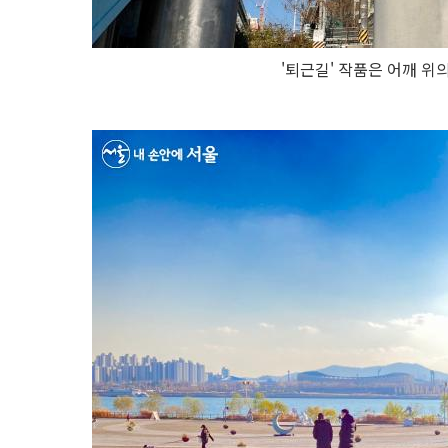
'퇴근길' 작품은 어깨 