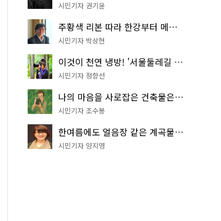
시민기자 권기윤
주황색 리본 따라 한강부터 메타세쿼이아 숲길까지…서울둘레길 15코스
시민기자 박상현
이것이 천연 냉방! '서울둘레길 9코스'로 숲속 피서 떠나볼까
시민기자 정향선
나의 마음을 사로잡은 건축물은? '서울시 건축상' 수상작 공개!
시민기자 조수봉
한여름에도 얼음장 같은 계곡물! 서울 '진관사 계곡'이 천국이네~
시민기자 양지영