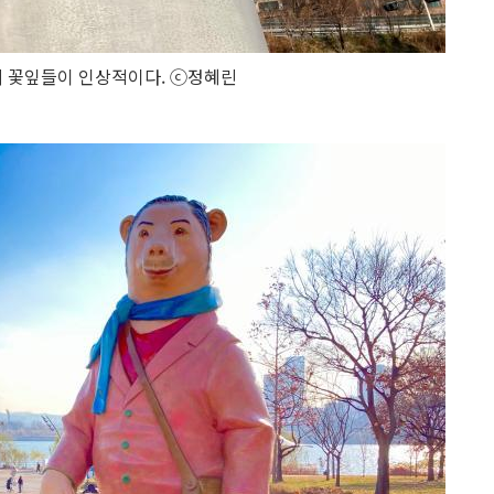
위의 꽃잎들이 인상적이다. ⓒ정혜린