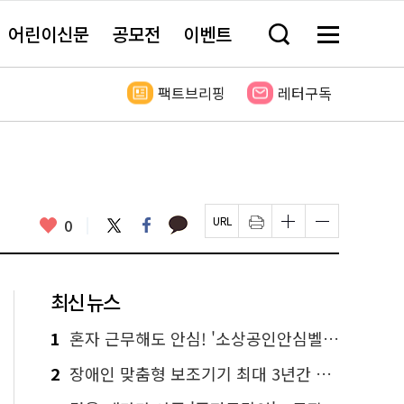
어린이신문
공모전
이벤트
검
메
색
뉴
창
전
열
체
팩트브리핑
레터구독
기
보
기
카
좋
트
페
0
페
인
글
글
카
위
이
아
이
쇄
자
자
오
터
스
요
지
하
크
크
톡
북
U
기
기
기
R
새
크
작
L
창
게
게
최신 뉴스
복
열
변
변
사
림
경
경
하
하
1
혼자 근무해도 안심! '소상공인안심벨' 신청하세요
기
기
2
장애인 맞춤형 보조기기 최대 3년간 무상 대여…삶의 질 높인다