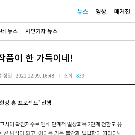
주
뉴스
영상
매거진
요
서
비
스
바
네 뉴스
시민기자 뉴스
로
가
기"
작품이 한 가득이네!
수정일
2021.12.09. 16:48
조회
839
e 한강 흥 프로젝트’ 진행
최고치의 확진자수로 인해 단계적 일상회복 2단계 전환도 유
는 곧 방심이 되고, 어디를 가든 불안과 답답함이 따라다닌