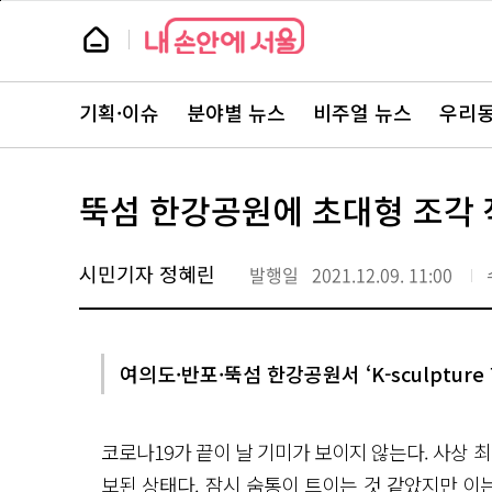
본
페
문
이
뉴
바
지
스
로
상
룸
가
단
뉴
기
으
스
로
기획·이슈
분야별 뉴스
비주얼 뉴스
우리동
주
이
요
동
서
비
스
뚝섬 한강공원에 초대형 조각 
바
로
가
기
시민기자 정혜린
발행일
2021.12.09. 11:00
여의도·반포·뚝섬 한강공원서 ‘K-sculptur
코로나19가 끝이 날 기미가 보이지 않는다. 사상 
보된 상태다. 잠시 숨통이 트이는 것 같았지만 이