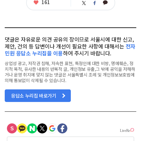
좋
161
카
트
페
아
카
위
이
요
오
터
스
톡
북
댓글은 자유로운 의견 공유의 장이므로 서울시에 대한 신고,
제안, 건의 등 답변이나 개선이 필요한 사항에 대해서는
전자
민원 응답소 누리집을 이용
하여 주시기 바랍니다.
상업성 광고, 저작권 침해, 저속한 표현, 특정인에 대한 비방, 명예훼손, 정
치적 목적, 유사한 내용의 반복적 글, 개인정보 유출,그 밖에 공익을 저해하
거나 운영 취지에 맞지 않는 댓글은 서울특별시 조례 및 개인정보보호법에
의해 통보없이 삭제될 수 있습니다.
응답소 누리집 바로가기