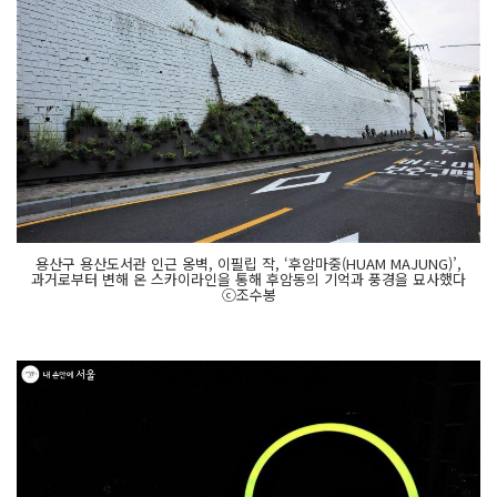
용산구 용산도서관 인근 옹벽, 이필립 작, ‘후암마중(HUAM MAJUNG)’,
과거로부터 변해 온 스카이라인을 통해 후암동의 기억과 풍경을 묘사했다
ⓒ조수봉