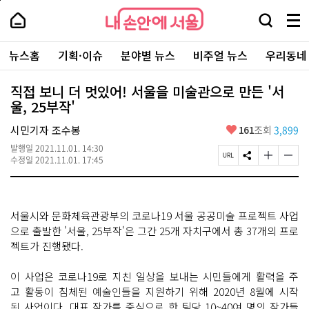
본
페
내
문
이
내
손
검
메
바
지
손
안
색
뉴
로
상
안
주
에
창
전
가
단
에
뉴스홈
기획·이슈
분야별 뉴스
비주얼 뉴스
우리동네
요
서
열
체
기
으
서
서
울
기
보
로
울
비
기
이
-
직접 보니 더 멋있어! 서울을 미술관으로 만든 '서
스
동
서
울, 25부작'
바
울
로
시
가
좋
시민기자 조수봉
161
조회
3,899
대
기
아
표
발행일
2021.11.01. 14:30
요
소
페
S
글
글
수정일
2021.11.01. 17:45
통
이
N
자
자
포
지
S
크
크
털
U
공
기
기
R
유
크
작
서울시와 문화체육관광부의 코로나19 서울 공공미술 프로젝트 사업
L
하
게
게
복
기
변
변
으로 출발한 '서울, 25부작'은 그간 25개 자치구에서 총 37개의 프로
사
경
경
젝트가 진행됐다.
하
하
기
기
이 사업은 코로나19로 지친 일상을 보내는 시민들에게 활력을 주
고 활동이 침체된 예술인들을 지원하기 위해 2020년 8월에 시작
된 사업이다. 대표 작가를 중심으로 한 팀당 10~40여 명의 작가들