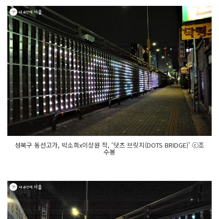
성북구 동선고가, 박소희x이상원 작, ‘닷츠 브릿지(DOTS BRIDGE)’ ⓒ조
수봉