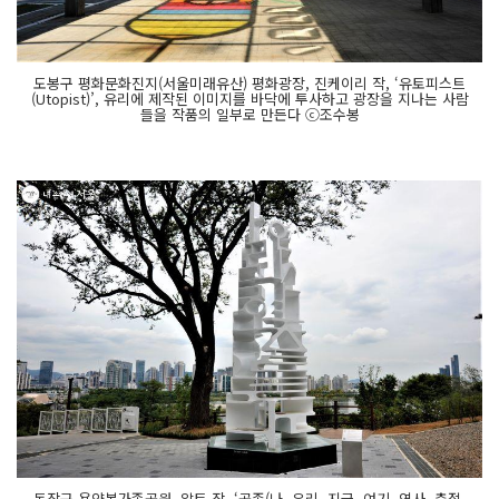
도봉구 평화문화진지(서울미래유산) 평화광장, 진케이리 작, ‘유토피스트
(Utopist)’, 유리에 제작된 이미지를 바닥에 투사하고 광장을 지나는 사람
들을 작품의 일부로 만든다 ⓒ조수봉
동작구 용양봉가족공원, 알토 작, ‘공존(나, 우리, 지금, 여기, 역사, 층절,