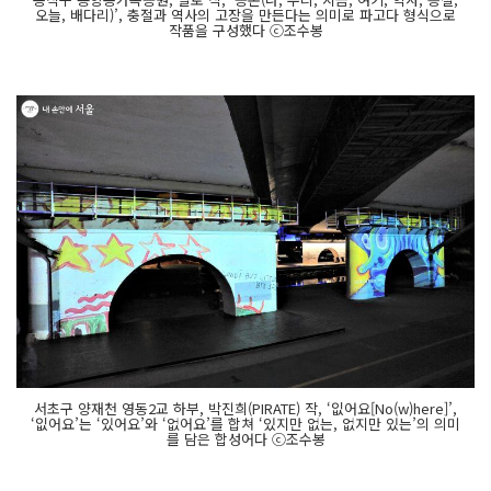
오늘, 배다리)’, 충절과 역사의 고장을 만든다는 의미로 파고다 형식으로
작품을 구성했다 ⓒ조수봉
서초구 양재천 영동2교 하부, 박진희(PIRATE) 작, ‘잆어요[No(w)here]’,
‘잆어요’는 ‘있어요’와 ‘없어요’를 합쳐 ‘있지만 없는, 없지만 있는’의 의미
를 담은 합성어다 ⓒ조수봉