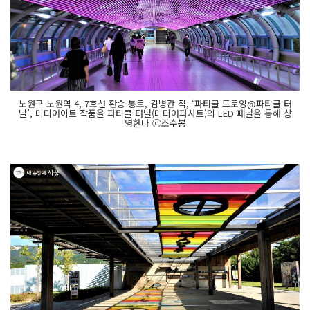
노원구 노원역 4, 7호선 환승 통로, 김병관 작, ‘파티클 드로잉@파티클 터
널’, 미디어아트 작품을 파티클 터널(미디어파사트)의 LED 패널을 통해 상
영한다 ⓒ조수봉