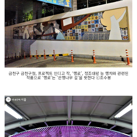
금천구 금천구청, 프로젝트 인디고 작, ‘행로’, 정조대왕 능 행차와 관련된
작품으로 ‘행로’는 ‘은행나무 길’을 뜻한다 ⓒ조수봉