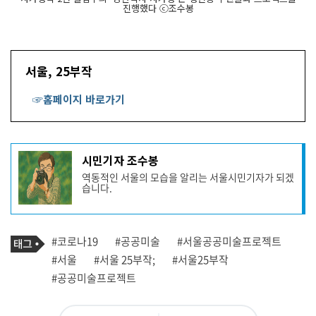
진행했다 ⓒ조수봉
서울, 25부작
☞홈페이지 바로가기
기
시민기자 조수봉
사
역동적인 서울의 모습을 알리는 서울시민기자가 되겠
작
습니다.
성
자
프
로
기
필
태
#코로나19
#공공미술
#서울공공미술프로젝트
사
그
관
#서울
#서울 25부작;
#서울25부작
련
#공공미술프로젝트
태
그