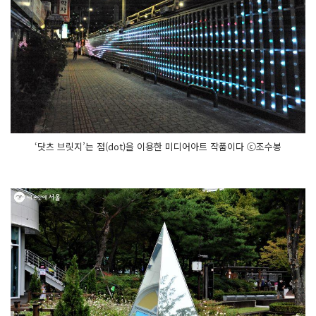
‘닷츠 브릿지’는 점(dot)을 이용한 미디어아트 작품이다 ⓒ조수봉