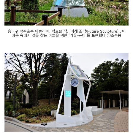
송파구 석촌호수 아뜰리에, 박호은 작, ‘미래 조각(Future Sculpture)’, 어
려움 속에서 길을 찾는 이들을 위한 ‘거울-등대’를 표현했다 ⓒ조수봉