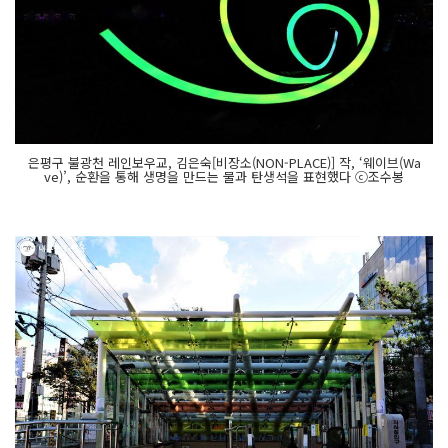
은평구 불광천 레인보우교, 김은숙[비장소(NON-PLACE)] 작, ‘웨이브(Wa
ve)’, 순환을 통해 생명을 만드는 물과 탄생석을 표현했다 ⓒ조수봉