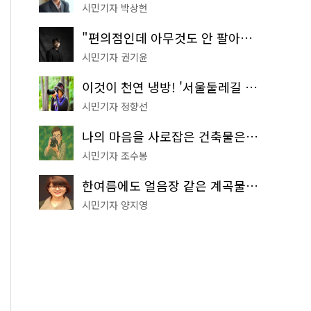
시민기자 박상현
"편의점인데 아무것도 안 팔아요" 서울에서 가장 특별한 편의점의 정체
시민기자 권기윤
이것이 천연 냉방! '서울둘레길 9코스'로 숲속 피서 떠나볼까
시민기자 정향선
나의 마음을 사로잡은 건축물은? '서울시 건축상' 수상작 공개!
시민기자 조수봉
한여름에도 얼음장 같은 계곡물! 서울 '진관사 계곡'이 천국이네~
시민기자 양지영