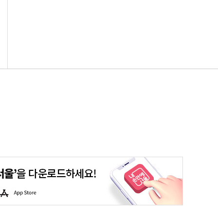
평생학습포털
청년포털
대기환경정보
에코마일리지
A
p
p
S