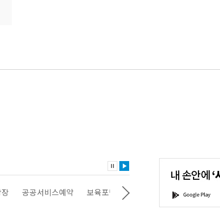
내
손
안
에
'서
광장
공공서비스예약
보육포털
일자리포털
문화포털
G
울'을
o
다
o
운
g