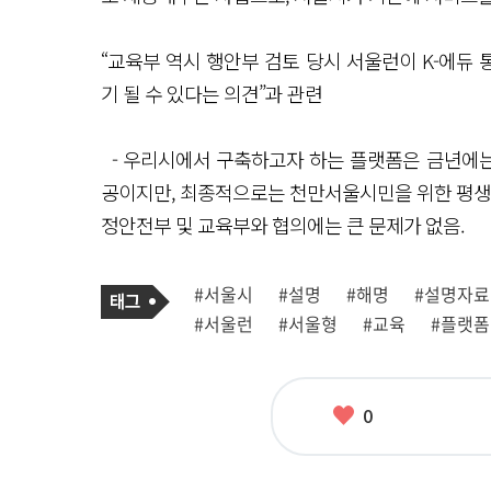
“교육부 역시 행안부 검토 당시 서울런이 K-에듀
기 될 수 있다는 의견”과 관련
- 우리시에서 구축하고자 하는 플랫폼은 금년에는 
공이지만, 최종적으로는 천만서울시민을 위한 평
정안전부 및 교육부와 협의에는 큰 문제가 없음.
기
태
#서울시
#설명
#해명
#설명자료
사
그
관
#서울런
#서울형
#교육
#플랫폼
련
태
그
좋
0
아
요