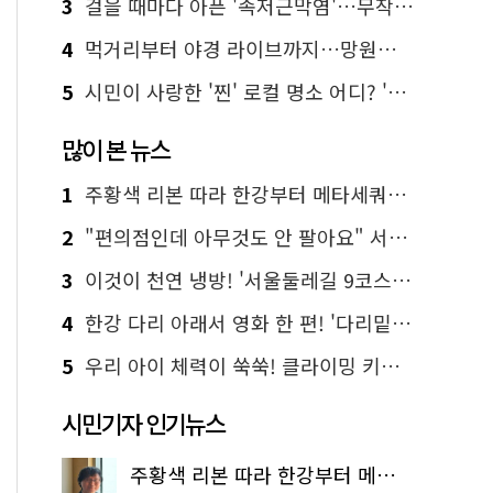
3
걸을 때마다 아픈 '족저근막염'…무작정 참지 말고 '이것' 해보세요!
4
먹거리부터 야경 라이브까지…망원한강공원 알짜 코스
5
시민이 사랑한 '찐' 로컬 명소 어디? '서울에디션25' 추천 코스
많이 본 뉴스
1
주황색 리본 따라 한강부터 메타세쿼이아 숲길까지…서울둘레길 15코스
2
"편의점인데 아무것도 안 팔아요" 서울에서 가장 특별한 편의점의 정체
3
이것이 천연 냉방! '서울둘레길 9코스'로 숲속 피서 떠나볼까
4
한강 다리 아래서 영화 한 편! '다리밑 영화관' 무료 상영
5
우리 아이 체력이 쑥쑥! 클라이밍 키즈카페·어린이 체력장
시민기자 인기뉴스
주황색 리본 따라 한강부터 메타세쿼이아 숲길까지…서울둘레길 15코스