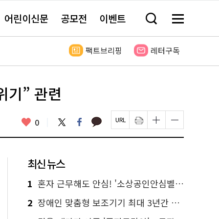
어린이신문
공모전
이벤트
검
메
색
뉴
창
전
열
체
팩트브리핑
레터구독
기
보
기
위기” 관련
카
좋
트
페
0
페
인
글
글
카
위
이
아
이
쇄
자
자
오
터
스
요
지
하
크
크
톡
북
U
기
기
기
R
새
크
작
L
창
게
게
최신 뉴스
복
열
변
변
사
림
경
경
하
하
1
혼자 근무해도 안심! '소상공인안심벨' 신청하세요
기
기
2
장애인 맞춤형 보조기기 최대 3년간 무상 대여…삶의 질 높인다