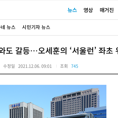
주
뉴스
영상
매거진
요
서
비
스
바
네 뉴스
시민기자 뉴스
로
가
기"
와도 갈등…오세훈의 ‘서울런’ 좌초 
수정일
2021.12.06. 09:01
조회
745