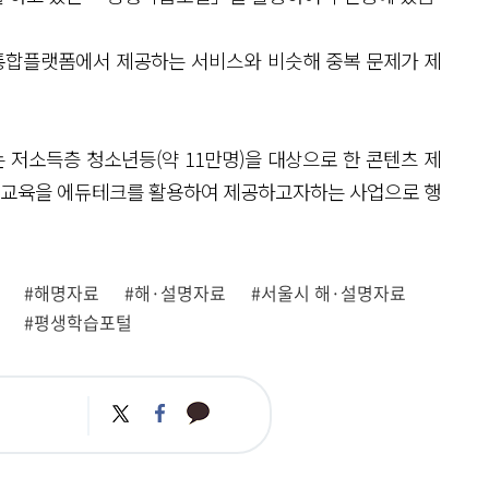
 통합플랫폼에서 제공하는 서비스와 비슷해 중복 문제가 제
저소득층 청소년등(약 11만명)을 대상으로 한 콘텐츠 제
생교육을 에듀테크를 활용하여 제공하고자하는 사업으로 행
#해명자료
#해·설명자료
#서울시 해·설명자료
#평생학습포털
카
트
페
카
위
이
오
터
스
톡
북