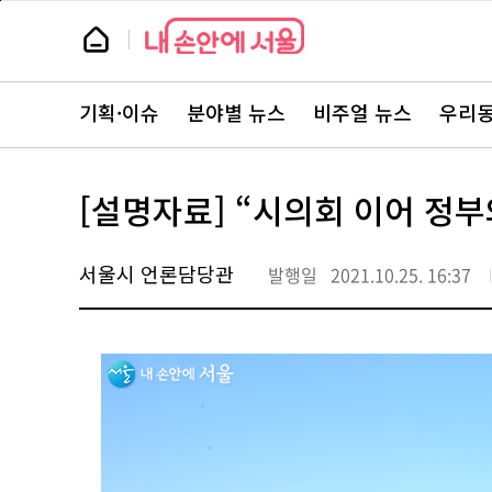
본
페
문
이
뉴
바
지
스
로
상
룸
가
단
뉴
기
으
스
로
기획·이슈
분야별 뉴스
비주얼 뉴스
우리동
주
이
요
동
서
비
스
[설명자료] “시의회 이어 정부
바
로
가
기
서울시 언론담당관
발행일
2021.10.25. 16:37