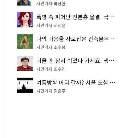
시민기자 박상현
폭염 속 피어난 진분홍 물결! 국립중앙박물관 배롱나무 명소
시민기자 최정윤
나의 마음을 사로잡은 건축물은? '서울시 건축상' 수상작 공개!
시민기자 조수봉
더울 땐 잠시 쉬었다 가세요! 생수 냉장고부터 해피소·무더위쉼터까지
시민기자 조수연
여름방학 어디 갈까? 서울 도심 무료 실내 여행 코스 추천
시민기자 김은주