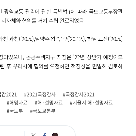
시권 광역교통 관리에 관한 특별법｣에 따라 국토교통부장관
 지자체와 협의를 거쳐 수립 완료되었음
천 과천(’20.5.),남양주 왕숙1·2(’20.12.), 하남 교산(’20.5.)
 선정되었으나, 공공주택지구 지정은 ’22년 상반기 예정이므
마련 후 우리시에 협의를 요청하면 적정성을 면밀히 검토하
국감2021
#2021국정감사
#국정감사2021
#해명자료
#해·설명자료
#서울시 해·설명자료
#국토부
#국토교통부
카
트
페