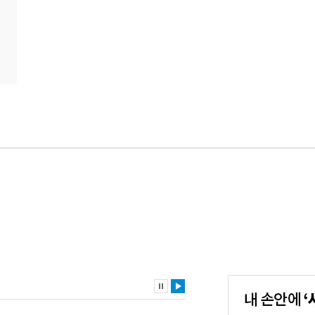
내
손
안
에