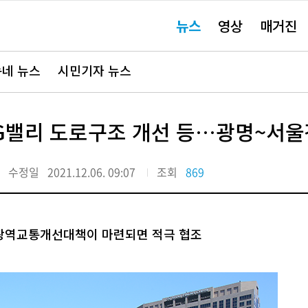
주
뉴스
영상
매거진
요
서
비
스
바
네 뉴스
시민기자 뉴스
로
가
기"
G밸리 도로구조 개선 등…광명~서울
수정일
2021.12.06. 09:07
조회
869
 광역교통개선대책이 마련되면 적극 협조