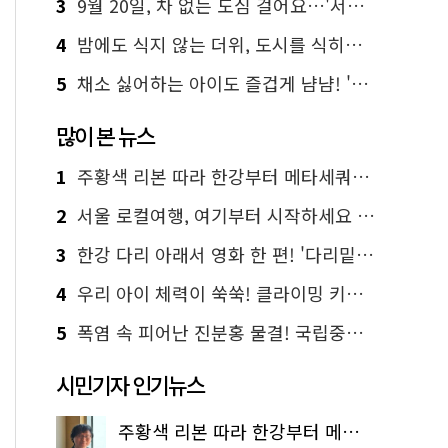
3
9월 20일, 차 없는 도심 걸어요…'서울 걷자 페스티벌' 선착순 5천명
4
밤에도 식지 않는 더위, 도시를 식히는 시원한 해법은?
5
채소 싫어하는 아이도 즐겁게 냠냠! '찾아가는 서울시 식생활 교육' 현장
많이 본 뉴스
1
주황색 리본 따라 한강부터 메타세쿼이아 숲길까지…서울둘레길 15코스
2
서울 로컬여행, 여기부터 시작하세요 '서울에디션25'
3
한강 다리 아래서 영화 한 편! '다리밑 영화관' 무료 상영
4
우리 아이 체력이 쑥쑥! 클라이밍 키즈카페·어린이 체력장
5
폭염 속 피어난 진분홍 물결! 국립중앙박물관 배롱나무 명소
시민기자 인기뉴스
주황색 리본 따라 한강부터 메타세쿼이아 숲길까지…서울둘레길 15코스