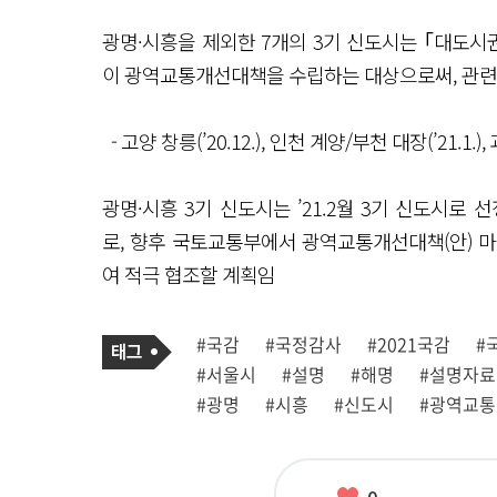
광명·시흥을 제외한 7개의 3기 신도시는 ｢대도
이 광역교통개선대책을 수립하는 대상으로써, 관련
- 고양 창릉(’20.12.), 인천 계양/부천 대장(’21.1.), 과
광명·시흥 3기 신도시는 ’21.2월 3기 신도시로
로, 향후 국토교통부에서 광역교통개선대책(안) 
여 적극 협조할 계획임
기
태
#국감
#국정감사
#2021국감
#
사
그
관
#서울시
#설명
#해명
#설명자료
련
태
#광명
#시흥
#신도시
#광역교통
그
좋