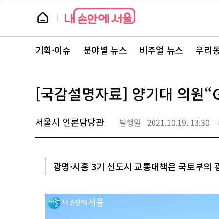
본
페
문
이
뉴
바
지
스
로
상
룸
가
단
뉴
기
으
스
로
기획·이슈
분야별 뉴스
비주얼 뉴스
우리동
주
이
요
동
서
비
스
[국감설명자료] 양기대 의원“
바
로
가
기
서울시 언론담당관
발행일
2021.10.19. 13:30
광명·시흥 3기 신도시 교통대책은 국토부의