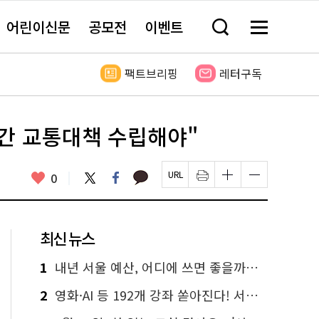
어린이신문
공모전
이벤트
검
메
색
뉴
창
전
열
체
팩트브리핑
레터구독
기
보
기
간 교통대책 수립해야"
카
좋
트
페
0
페
인
글
글
카
위
이
아
이
쇄
자
자
오
터
스
요
지
하
크
크
톡
북
U
기
기
기
R
새
크
작
L
창
게
게
최신 뉴스
복
열
변
변
사
림
경
경
하
하
1
내년 서울 예산, 어디에 쓰면 좋을까요? 온라인 투표
기
기
2
영화·AI 등 192개 강좌 쏟아진다! 서울시민대학 선착순 신청