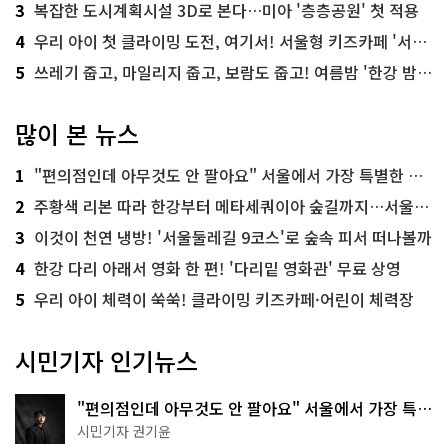
3
복잡한 도시계획시설 3D로 본다…미아 '층층공원' 첫 적용
4
우리 아이 첫 클라이밍 도전, 여기서! 서울형 키즈카페 '서울가족플라자점'
5
쓰레기 줍고, 마일리지 줍고, 보람도 줍고! 여름밤 '한강 밤마실 줍깅'
많이 본 뉴스
1
"편의점인데 아무것도 안 팔아요" 서울에서 가장 특별한 편의점의 정체
2
주황색 리본 따라 한강부터 메타세쿼이아 숲길까지…서울둘레길 15코스
3
이것이 천연 냉방! '서울둘레길 9코스'로 숲속 피서 떠나볼까
4
한강 다리 아래서 영화 한 편! '다리밑 영화관' 무료 상영
5
우리 아이 체력이 쑥쑥! 클라이밍 키즈카페·어린이 체력장
시민기자 인기뉴스
"편의점인데 아무것도 안 팔아요" 서울에서 가장 특별
한 편의점의 정체
시민기자 권기윤