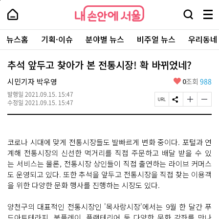
본
페
내
문
이
내
손
검
메
바
지
손
안
색
뉴
로
상
안
주
에
창
전
가
단
에
뉴스홈
기획·이슈
분야별 뉴스
비주얼 뉴스
우리동네
요
서
열
체
기
으
서
서
울
기
보
로
울
비
기
이
-
추석 앞두고 찾아가 본 전통시장! 확 바뀌었네?
스
동
서
바
울
좋
시민기자 박우영
0
조회
988
로
시
아
가
대
발행일
2021.09.15. 15:47
요
기
페
S
글
글
표
수정일
2021.09.15. 15:47
이
N
자
자
소
지
S
크
크
통
U
공
기
기
포
R
유
크
작
털
코로나 시대에 맞게 전통시장들도 발빠르게 변화 중이다. 포털과 연
L
하
게
게
복
기
변
변
계해 전통시장의 신선한 먹거리를 직접 주문하고 배달 받을 수 있
사
경
경
는 서비스는 물론, 전통시장 상인들이 직접 출연하는 라이브 커머스
하
하
도 운영되고 있다. 또한 추석을 앞두고 전통시장을 직접 찾는 이용객
기
기
을 위한 다양한 문화 행사를 진행하는 시장도 있다.
양천구의 대표적인 전통시장인 '목사랑시장'에서는 9월 한 달간 푸
드아트테라피, 북플레이, 플랜테리어 등 다양한 문화 강좌를 만나