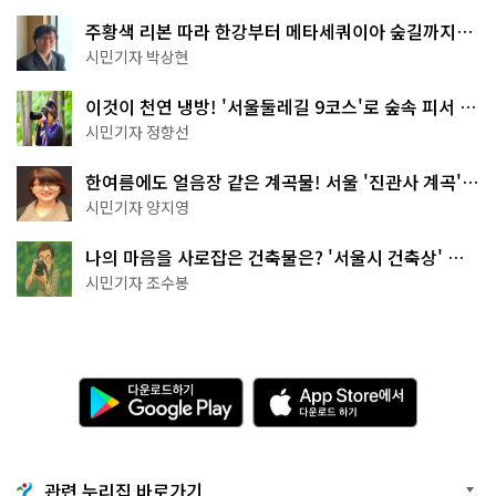
주황색 리본 따라 한강부터 메타세쿼이아 숲길까지…
서울둘레길 15코스
시민기자 박상현
이것이 천연 냉방! '서울둘레길 9코스'로 숲속 피서 떠
나볼까
시민기자 정향선
한여름에도 얼음장 같은 계곡물! 서울 '진관사 계곡'이
천국이네~
시민기자 양지영
나의 마음을 사로잡은 건축물은? '서울시 건축상' 수
상작 공개!
시민기자 조수봉
다
A
운
p
로
p
드
S
하
t
기
o
관련 누리집 바로가기