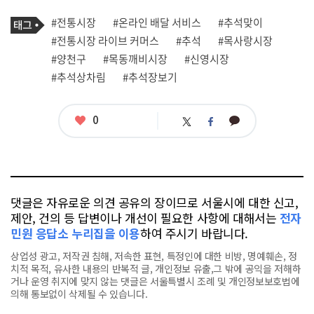
로
기
필
태
#전통시장
#온라인 배달 서비스
#추석맞이
사
그
관
#전통시장 라이브 커머스
#추석
#목사랑시장
련
#양천구
#목동깨비시장
#신영시장
태
그
#추석상차림
#추석장보기
좋
0
카
트
페
아
카
위
이
요
오
터
스
톡
북
댓글은 자유로운 의견 공유의 장이므로 서울시에 대한 신고,
제안, 건의 등 답변이나 개선이 필요한 사항에 대해서는
전자
민원 응답소 누리집을 이용
하여 주시기 바랍니다.
상업성 광고, 저작권 침해, 저속한 표현, 특정인에 대한 비방, 명예훼손, 정
치적 목적, 유사한 내용의 반복적 글, 개인정보 유출,그 밖에 공익을 저해하
거나 운영 취지에 맞지 않는 댓글은 서울특별시 조례 및 개인정보보호법에
의해 통보없이 삭제될 수 있습니다.