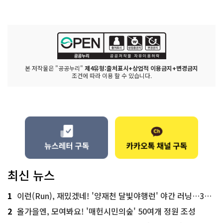
본 저작물은 "공공누리"
제4유형:출처표시+상업적 이용금지+변경금지
조건에 따라 이용 할 수 있습니다.
최신 뉴스
1
이런(Run), 재밌겠네! '양재천 달빛야행런' 야간 러닝…300명 모집
2
올가을엔, 모여봐요! '매헌시민의숲' 50여개 정원 조성