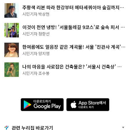
주황색 리본 따라 한강부터 메타세쿼이아 숲길까지…
서울둘레길 15코스
시민기자 박상현
이것이 천연 냉방! '서울둘레길 9코스'로 숲속 피서 떠
나볼까
시민기자 정향선
한여름에도 얼음장 같은 계곡물! 서울 '진관사 계곡'이
천국이네~
시민기자 양지영
나의 마음을 사로잡은 건축물은? '서울시 건축상' 수
상작 공개!
시민기자 조수봉
다
A
운
p
로
p
드
S
하
t
기
o
관련 누리집 바로가기
G
r