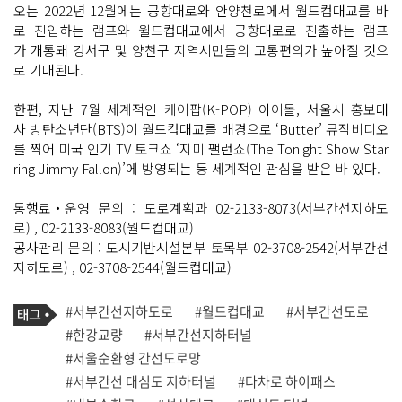
오는 2022년 12월에는 공항대로와 안양천로에서 월드컵대교를 바
로 진입하는 램프와 월드컵대교에서 공항대로로 진출하는 램프
가 개통돼 강서구 및 양천구 지역시민들의 교통편의가 높아질 것으
로 기대된다.
한편, 지난 7월 세계적인 케이팝(K-POP) 아이돌, 서울시 홍보대
사 방탄소년단(BTS)이 월드컵대교를 배경으로 ‘Butter’ 뮤직비디오
를 찍어 미국 인기 TV 토크쇼 ‘지미 팰런쇼(The Tonight Show Star
ring Jimmy Fallon)’에 방영되는 등 세계적인 관심을 받은 바 있다.
통행료‧운영 문의 : 도로계획과 02-2133-8073(서부간선지하도
로) , 02-2133-8083(월드컵대교)
공사관리 문의 : 도시기반시설본부 토목부 02-3708-2542(서부간선
지하도로) , 02-3708-2544(월드컵대교)
기
태
#서부간선지하도로
#월드컵대교
#서부간선도로
사
그
관
#한강교량
#서부간선지하터널
련
#서울순환형 간선도로망
태
그
#서부간선 대심도 지하터널
#다차로 하이패스