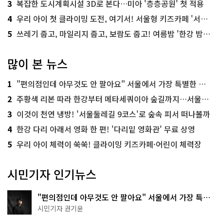
3
복잡한 도시계획시설 3D로 본다…미아 '층층공원' 첫 적용
4
우리 아이 첫 클라이밍 도전, 여기서! 서울형 키즈카페 '서울가족플라자점'
5
쓰레기 줍고, 마일리지 줍고, 보람도 줍고! 여름밤 '한강 밤마실 줍깅'
많이 본 뉴스
1
"편의점인데 아무것도 안 팔아요" 서울에서 가장 특별한 편의점의 정체
2
주황색 리본 따라 한강부터 메타세쿼이아 숲길까지…서울둘레길 15코스
3
이것이 천연 냉방! '서울둘레길 9코스'로 숲속 피서 떠나볼까
4
한강 다리 아래서 영화 한 편! '다리밑 영화관' 무료 상영
5
우리 아이 체력이 쑥쑥! 클라이밍 키즈카페·어린이 체력장
시민기자 인기뉴스
"편의점인데 아무것도 안 팔아요" 서울에서 가장 특별
한 편의점의 정체
시민기자 권기윤