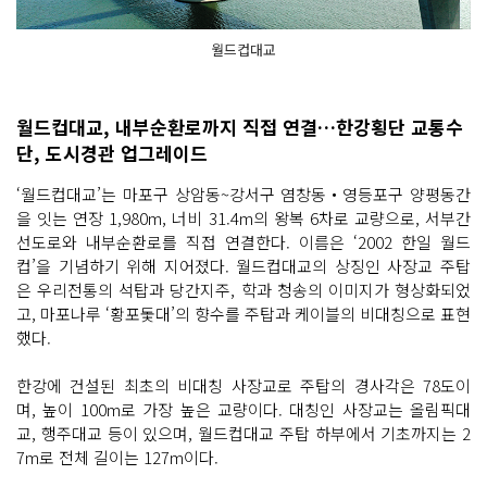
월드컵대교
월드컵대교, 내부순환로까지 직접 연결…한강횡단 교통수
단, 도시경관 업그레이드
‘월드컵대교’는 마포구 상암동~강서구 염창동‧영등포구 양평동간
을 잇는 연장 1,980m, 너비 31.4m의 왕복 6차로 교량으로, 서부간
선도로와 내부순환로를 직접 연결한다. 이름은 ‘2002 한일 월드
컵’을 기념하기 위해 지어졌다. 월드컵대교의 상징인 사장교 주탑
은 우리전통의 석탑과 당간지주, 학과 청송의 이미지가 형상화되었
고, 마포나루 ‘황포돛대’의 향수를 주탑과 케이블의 비대칭으로 표현
했다.
한강에 건설된 최초의 비대칭 사장교로 주탑의 경사각은 78도이
며, 높이 100m로 가장 높은 교량이다. 대칭인 사장교는 올림픽대
교, 행주대교 등이 있으며, 월드컵대교 주탑 하부에서 기초까지는 2
7m로 전체 길이는 127m이다.