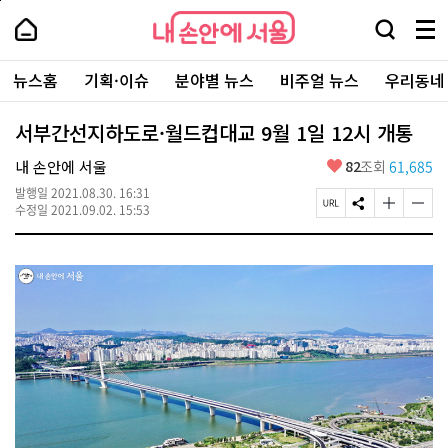
본
페
내
문
이
내
손
검
메
바
지
손
안
색
뉴
로
상
안
주
에
창
전
가
단
에
뉴스홈
기획·이슈
분야별 뉴스
비주얼 뉴스
우리동네
요
서
열
체
기
으
서
서
울
기
보
로
울
비
기
이
-
서부간선지하도로·월드컵대교 9월 1일 12시 개통
스
동
서
바
울
좋
내 손안에 서울
82
조회
61,685
로
시
아
가
대
발행일
2021.08.30. 16:31
요
기
페
S
글
글
표
수정일
2021.09.02. 15:53
이
N
자
자
소
지
S
크
크
통
U
공
기
기
포
R
유
크
작
털
L
하
게
게
복
기
변
변
사
경
경
하
하
기
기