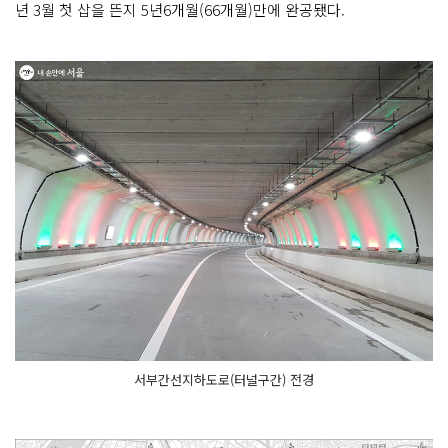
년 3월 첫 삽을 뜬지 5년6개월(66개월)만에 완공됐다.
서부간선지하도로(터널구간) 전경