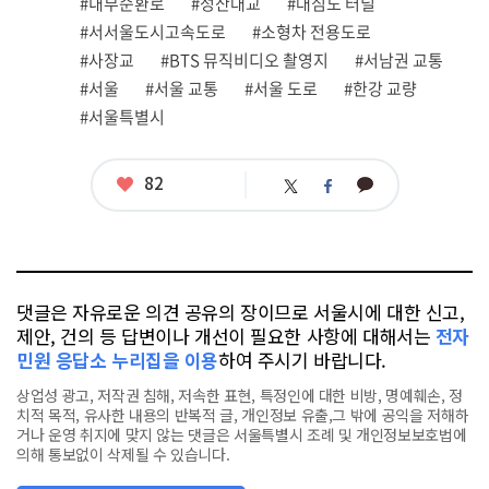
#내부순환로
#성산대교
#대심도 터널
#서서울도시고속도로
#소형차 전용도로
#사장교
#BTS 뮤직비디오 촬영지
#서남권 교통
#서울
#서울 교통
#서울 도로
#한강 교량
#서울특별시
좋
82
카
트
페
아
카
위
이
요
오
터
스
톡
북
댓글은 자유로운 의견 공유의 장이므로 서울시에 대한 신고,
제안, 건의 등 답변이나 개선이 필요한 사항에 대해서는
전자
민원 응답소 누리집을 이용
하여 주시기 바랍니다.
상업성 광고, 저작권 침해, 저속한 표현, 특정인에 대한 비방, 명예훼손, 정
치적 목적, 유사한 내용의 반복적 글, 개인정보 유출,그 밖에 공익을 저해하
거나 운영 취지에 맞지 않는 댓글은 서울특별시 조례 및 개인정보보호법에
의해 통보없이 삭제될 수 있습니다.