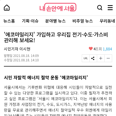
본
페
내
문
이
내
손
검
메
바
지
손
안
색
뉴
로
상
안
주
에
창
전
가
단
에
뉴스홈
기획·이슈
분야별 뉴스
비주얼 뉴스
우리동네
요
서
열
체
기
으
서
서
울
기
보
로
울
비
기
이
-
'에코마일리지' 가입하고 우리집 전기·수도·가스비
스
동
서
관리해 보세요!
바
울
로
시
가
좋
시민기자 이시현
4
조회
1,884
대
기
아
표
발행일
2021.08.18. 14:09
요
소
페
S
글
글
수정일
2021.08.18. 14:10
통
이
N
자
자
포
지
S
크
크
털
U
공
기
기
시민 자발적 에너지 절약 운동 ‘에코마일리지’
R
유
크
작
L
하
게
게
복
기
변
변
서울시에서는 기후변화 위협에 대응해 시민들이 자발적으로 실천
사
경
경
할 수 있는 다양한 프로그램을 실시하고 있다. 이중 필자가 추천하
하
하
고 싶은 프로그램은 ‘서울시 에코마일리지’다. 이는 서울시에서 회
기
기
원 가정과 사업장의 전기, 수도, 도시가스, 지역난방 에너지의 사용
량을 무료로 관리해주면서 에너지 절약실적 우수 회엔에게 마일리
지(보상품)을 주는 시민들의 자발적 에너지 절약운동을 격려한다.