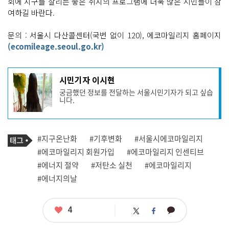
회에 지구를 살리는 좋은 취지의 프로그램에 더욱 많은 시민들이 참
여하길 바란다.
문의 : 서울시 다산콜센터(국번 없이 120), 에코마일리지 홈페이지
(ecomileage.seoul.go.kr)
기
시민기자 이시현
사
궁금했던 정보를 전달하는 서울시민기자가 되고 싶습
작
니다.
성
자
프
로
기
필
태
#지구온난화
#기후변화
#서울시에코마일리지
사
그
관
#에코마일리지 회원가입
#에코마일리지 인센티브
련
#에너지 절약
#저탄소 실천
#에코마일리지
태
그
#에너지의날
좋
4
카
트
페
아
카
위
이
요
오
터
스