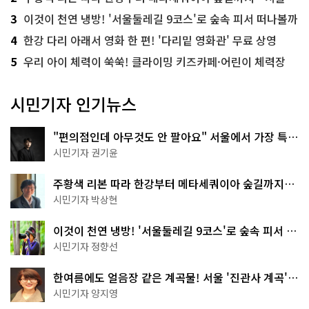
3
이것이 천연 냉방! '서울둘레길 9코스'로 숲속 피서 떠나볼까
4
한강 다리 아래서 영화 한 편! '다리밑 영화관' 무료 상영
5
우리 아이 체력이 쑥쑥! 클라이밍 키즈카페·어린이 체력장
시민기자 인기뉴스
"편의점인데 아무것도 안 팔아요" 서울에서 가장 특별
한 편의점의 정체
시민기자 권기윤
주황색 리본 따라 한강부터 메타세쿼이아 숲길까지…
서울둘레길 15코스
시민기자 박상현
이것이 천연 냉방! '서울둘레길 9코스'로 숲속 피서 떠
나볼까
시민기자 정향선
한여름에도 얼음장 같은 계곡물! 서울 '진관사 계곡'이
천국이네~
시민기자 양지영