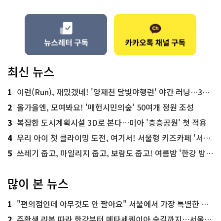
최신 뉴스
1
이런(Run), 재밌겠네! '양재천 달빛야행런' 야간 러닝…300명 모집
2
올가을엔, 모여봐요! '매헌시민의숲' 50여개 정원 조성
3
복잡한 도시계획시설 3D로 본다…미아 '층층공원' 첫 적용
4
우리 아이 첫 클라이밍 도전, 여기서! 서울형 키즈카페 '서울가족플라자점'
5
쓰레기 줍고, 마일리지 줍고, 보람도 줍고! 여름밤 '한강 밤마실 줍깅'
많이 본 뉴스
1
"편의점인데 아무것도 안 팔아요" 서울에서 가장 특별한 편의점의 정체
2
주황색 리본 따라 한강부터 메타세쿼이아 숲길까지…서울둘레길 15코스