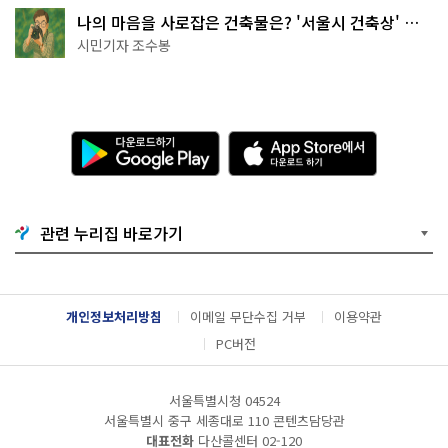
나의 마음을 사로잡은 건축물은? '서울시 건축상' 수
상작 공개!
시민기자 조수봉
다
A
운
p
로
p
드
S
하
t
기
o
관련 누리집 바로가기
G
r
o
e
o
에
g
서
l
다
개인정보처리방침
이메일 무단수집 거부
이용약관
e
운
P
로
PC버전
l
드
a
하
y
기
서울특별시청 04524
서울특별시 중구 세종대로 110 콘텐츠담당관
대표전화
다산콜센터
02-120