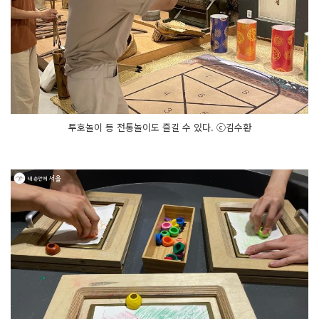
투호놀이 등 전통놀이도 즐길 수 있다. ⓒ김수환