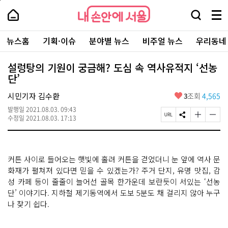
본
페
내
문
이
내
손
검
메
바
지
손
안
색
뉴
로
상
안
주
에
창
전
가
단
에
뉴스홈
기획·이슈
분야별 뉴스
비주얼 뉴스
우리동네
요
서
열
체
기
으
서
서
울
기
보
로
울
비
기
이
-
설렁탕의 기원이 궁금해? 도심 속 역사유적지 ‘선농
스
동
서
단’
바
울
로
시
가
좋
시민기자 김수환
3
조회
4,565
대
기
아
표
발행일
2021.08.03. 09:43
요
소
페
S
글
글
수정일
2021.08.03. 17:13
통
이
N
자
자
포
지
S
크
크
털
U
공
기
기
R
유
크
작
커튼 사이로 들어오는 햇빛에 홀려 커튼을 걷었더니 눈 앞에 역사 문
L
하
게
게
복
기
변
변
화재가 펼쳐져 있다면 믿을 수 있겠는가? 주거 단지, 유명 맛집, 감
사
경
경
성 카페 등이 줄줄이 늘어선 골목 한가운데 보란듯이 서있는 ‘선농
하
하
단’ 이야기다. 지하철 제기동역에서 도보 5분도 채 걸리지 않아 누구
기
기
나 찾기 쉽다.