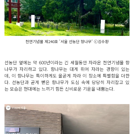
천연기념물 제240호 '서울 선농단 향나무' ⓒ김수환
선농단 옆에는 약 600년이라는 긴 세월동안 자라온 천연기념물 향
나무가 자리하고 있다. 향나무는 대게 휘어 자라는 경향이 있는
데, 이 향나무는 특이하게도 올곧게 자라 이 장소에 특별함을 더한
다. 선농단과 곧게 뻗은 향나무가 도심 속에 당당히 자리잡고 있
는 모습은 현대에는 느끼기 힘든 신비로운 기운을 내뿜는다.