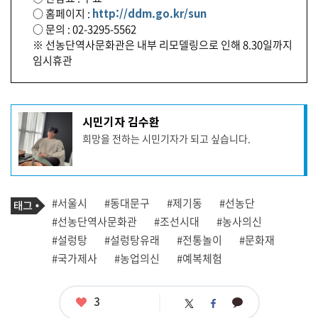
○ 홈페이지 :
http://ddm.go.kr/sun
○ 문의 : 02-3295-5562
※ 선농단역사문화관은 내부 리모델링으로 인해 8.30일까지
임시휴관
기
시민기자 김수환
사
희망을 전하는 시민기자가 되고 싶습니다.
작
성
자
프
로
기
필
태
#서울시
#동대문구
#제기동
#선농단
사
그
관
#선농단역사문화관
#조선시대
#농사의신
련
#설렁탕
#설렁탕유래
#전통놀이
#문화재
태
그
#국가제사
#농업의신
#예복체험
좋
3
카
트
페
아
카
위
이