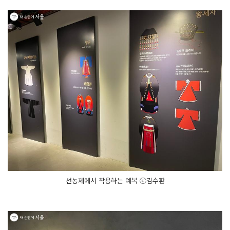
선농제에서 착용하는 예복 ⓒ김수환