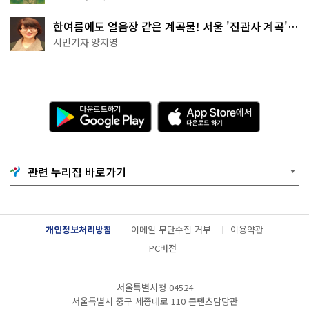
한여름에도 얼음장 같은 계곡물! 서울 '진관사 계곡'이
천국이네~
시민기자 양지영
다
A
운
p
로
p
드
S
하
t
기
o
관련 누리집 바로가기
G
r
o
e
o
에
g
서
l
다
개인정보처리방침
이메일 무단수집 거부
이용약관
e
운
P
로
PC버전
l
드
a
하
y
기
서울특별시청 04524
서울특별시 중구 세종대로 110 콘텐츠담당관