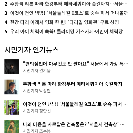
2
주황색 리본 따라 한강부터 메타세쿼이아 숲길까지…서울둘레길 15코스
3
이것이 천연 냉방! '서울둘레길 9코스'로 숲속 피서 떠나볼까
4
한강 다리 아래서 영화 한 편! '다리밑 영화관' 무료 상영
5
우리 아이 체력이 쑥쑥! 클라이밍 키즈카페·어린이 체력장
시민기자 인기뉴스
"편의점인데 아무것도 안 팔아요" 서울에서 가장 특별
한 편의점의 정체
시민기자 권기윤
주황색 리본 따라 한강부터 메타세쿼이아 숲길까지…
서울둘레길 15코스
시민기자 박상현
이것이 천연 냉방! '서울둘레길 9코스'로 숲속 피서 떠
나볼까
시민기자 정향선
나의 마음을 사로잡은 건축물은? '서울시 건축상' 수
상작 공개!
시민기자 조수봉