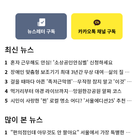
최신 뉴스
1
혼자 근무해도 안심! '소상공인안심벨' 신청하세요
2
장애인 맞춤형 보조기기 최대 3년간 무상 대여…삶의 질 높인다
3
걸을 때마다 아픈 '족저근막염'…무작정 참지 말고 '이것' 해보세요!
4
먹거리부터 야경 라이브까지…망원한강공원 알짜 코스
5
시민이 사랑한 '찐' 로컬 명소 어디? '서울에디션25' 추천 코스
많이 본 뉴스
1
"편의점인데 아무것도 안 팔아요" 서울에서 가장 특별한 편의점의 정체