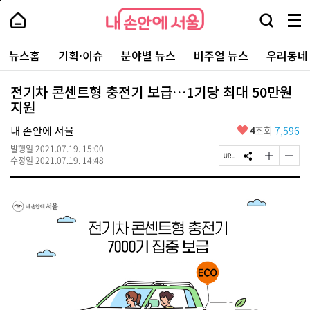
본
페
내
문
이
내
손
검
메
바
지
손
안
색
뉴
로
상
안
주
에
창
전
가
단
에
뉴스홈
기획·이슈
분야별 뉴스
비주얼 뉴스
우리동네
요
서
열
체
기
으
서
서
울
기
보
로
울
비
기
이
-
전기차 콘센트형 충전기 보급…1기당 최대 50만원
스
동
서
지원
바
울
로
시
가
좋
내 손안에 서울
4
조회
7,596
대
기
아
표
발행일
2021.07.19. 15:00
요
소
페
S
글
글
수정일
2021.07.19. 14:48
통
이
N
자
자
포
지
S
크
크
털
U
공
기
기
R
유
크
작
L
하
게
게
복
기
변
변
사
경
경
하
하
기
기