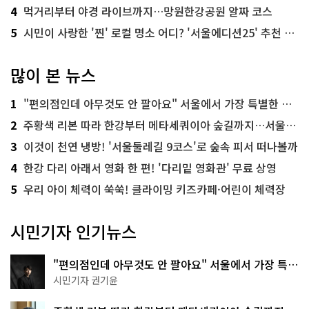
4
먹거리부터 야경 라이브까지…망원한강공원 알짜 코스
5
시민이 사랑한 '찐' 로컬 명소 어디? '서울에디션25' 추천 코스
많이 본 뉴스
1
"편의점인데 아무것도 안 팔아요" 서울에서 가장 특별한 편의점의 정체
2
주황색 리본 따라 한강부터 메타세쿼이아 숲길까지…서울둘레길 15코스
3
이것이 천연 냉방! '서울둘레길 9코스'로 숲속 피서 떠나볼까
4
한강 다리 아래서 영화 한 편! '다리밑 영화관' 무료 상영
5
우리 아이 체력이 쑥쑥! 클라이밍 키즈카페·어린이 체력장
시민기자 인기뉴스
"편의점인데 아무것도 안 팔아요" 서울에서 가장 특별
한 편의점의 정체
시민기자 권기윤