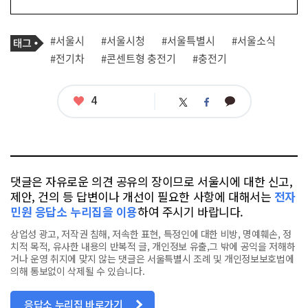
기
태
#서울시
#서울시청
#서울특별시
#서울소식
사
그
관
#전기차
#콘센트형 충전기
#충전기
련
태
그
좋
4
카
트
페
아
카
위
이
요
오
터
스
톡
북
댓글은 자유로운 의견 공유의 장이므로 서울시에 대한 신고,
제안, 건의 등 답변이나 개선이 필요한 사항에 대해서는
전자
민원 응답소 누리집을 이용
하여 주시기 바랍니다.
상업성 광고, 저작권 침해, 저속한 표현, 특정인에 대한 비방, 명예훼손, 정
치적 목적, 유사한 내용의 반복적 글, 개인정보 유출,그 밖에 공익을 저해하
거나 운영 취지에 맞지 않는 댓글은 서울특별시 조례 및 개인정보보호법에
의해 통보없이 삭제될 수 있습니다.
응답소 누리집 바로가기