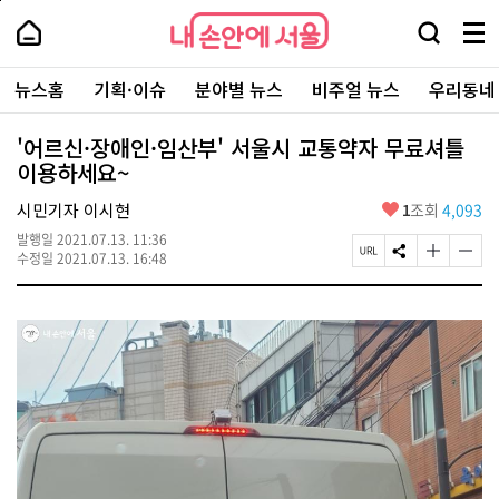
본
페
내
문
이
내
손
검
메
바
지
손
안
색
뉴
로
상
안
주
에
창
전
가
단
에
뉴스홈
기획·이슈
분야별 뉴스
비주얼 뉴스
우리동네
요
서
열
체
기
으
서
서
울
기
보
로
울
비
기
이
-
'어르신·장애인·임산부' 서울시 교통약자 무료셔틀
스
동
서
이용하세요~
바
울
로
시
가
좋
시민기자 이시현
1
조회
4,093
대
기
아
표
발행일
2021.07.13. 11:36
요
소
페
S
글
글
수정일
2021.07.13. 16:48
통
이
N
자
자
포
지
S
크
크
털
U
공
기
기
R
유
크
작
L
하
게
게
복
기
변
변
사
경
경
하
하
기
기