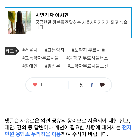
기
시민기자 이시현
사
궁금했던 정보를 전달하는 서울시민기자가 되고 싶습
작
니다.
성
자
프
로
기
필
태
#서울시
#교통약자
#노약자 무료셔틀
사
그
관
#교통약자무료셔틀
#동작구 무료셔틀버스
련
#장애인
#임산부
#노약자무료셔틀노선
태
그
좋
1
카
트
페
아
카
위
이
요
오
터
스
톡
북
댓글은 자유로운 의견 공유의 장이므로 서울시에 대한 신고,
제안, 건의 등 답변이나 개선이 필요한 사항에 대해서는
전자
민원 응답소 누리집을 이용
하여 주시기 바랍니다.