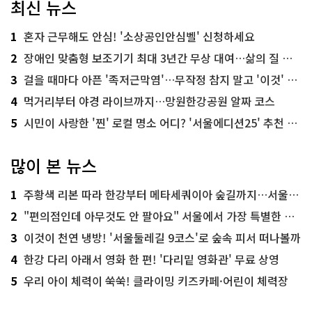
최신 뉴스
1
혼자 근무해도 안심! '소상공인안심벨' 신청하세요
2
장애인 맞춤형 보조기기 최대 3년간 무상 대여…삶의 질 높인다
3
걸을 때마다 아픈 '족저근막염'…무작정 참지 말고 '이것' 해보세요!
4
먹거리부터 야경 라이브까지…망원한강공원 알짜 코스
5
시민이 사랑한 '찐' 로컬 명소 어디? '서울에디션25' 추천 코스
많이 본 뉴스
1
주황색 리본 따라 한강부터 메타세쿼이아 숲길까지…서울둘레길 15코스
2
"편의점인데 아무것도 안 팔아요" 서울에서 가장 특별한 편의점의 정체
3
이것이 천연 냉방! '서울둘레길 9코스'로 숲속 피서 떠나볼까
4
한강 다리 아래서 영화 한 편! '다리밑 영화관' 무료 상영
5
우리 아이 체력이 쑥쑥! 클라이밍 키즈카페·어린이 체력장