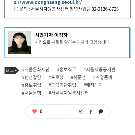
s://www.donghaeng.seoul.kr/
○ 문의 : 서울시자원봉사센터 청년사업팀 02-2136-8723
기
시민기자 이정하
사
사진으로 서울을 알리는 기자가 되겠습니다
작
성
자
프
로
기
필
태
#서울문화재단
#홍보직무
#서울시공공기관
사
그
관
#랜선잡담
#프로청
#취준생
#취업준비
련
#홍보취업
#공공기관취업
#매칭데이
태
그
#서울동행
#서울시자원봉사센터
좋
0
카
트
페
아
카
위
이
요
오
터
스
톡
북