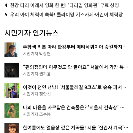
4
한강 다리 아래서 영화 한 편! '다리밑 영화관' 무료 상영
5
우리 아이 체력이 쑥쑥! 클라이밍 키즈카페·어린이 체력장
시민기자 인기뉴스
주황색 리본 따라 한강부터 메타세쿼이아 숲길까지…
서울둘레길 15코스
시민기자 박상현
"편의점인데 아무것도 안 팔아요" 서울에서 가장 특별
한 편의점의 정체
시민기자 권기윤
이것이 천연 냉방! '서울둘레길 9코스'로 숲속 피서 떠
나볼까
시민기자 정향선
나의 마음을 사로잡은 건축물은? '서울시 건축상' 수
상작 공개!
시민기자 조수봉
한여름에도 얼음장 같은 계곡물! 서울 '진관사 계곡'이