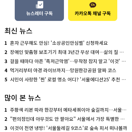
최신 뉴스
1
혼자 근무해도 안심! '소상공인안심벨' 신청하세요
2
장애인 맞춤형 보조기기 최대 3년간 무상 대여…삶의 질 높인다
3
걸을 때마다 아픈 '족저근막염'…무작정 참지 말고 '이것' 해보세요!
4
먹거리부터 야경 라이브까지…망원한강공원 알짜 코스
5
시민이 사랑한 '찐' 로컬 명소 어디? '서울에디션25' 추천 코스
많이 본 뉴스
1
주황색 리본 따라 한강부터 메타세쿼이아 숲길까지…서울둘레길 15코스
2
"편의점인데 아무것도 안 팔아요" 서울에서 가장 특별한 편의점의 정체
3
이것이 천연 냉방! '서울둘레길 9코스'로 숲속 피서 떠나볼까