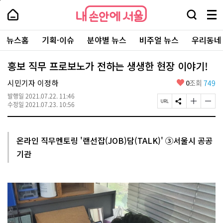
본
페
내
문
이
내
손
검
메
바
지
손
안
색
뉴
로
상
안
주
에
창
전
가
단
에
뉴스홈
기획·이슈
분야별 뉴스
비주얼 뉴스
우리동네
요
서
열
체
기
으
서
서
울
기
보
로
울
비
기
이
-
홍보 직무 프로보노가 전하는 생생한 현장 이야기!
스
동
서
바
울
좋
시민기자 이정하
0
조회
749
로
시
아
가
대
발행일
2021.07.22. 11:46
요
기
페
S
글
글
표
수정일
2021.07.23. 10:56
이
N
자
자
소
지
S
크
크
통
U
공
기
기
포
R
유
크
작
털
온라인 직무멘토링 '랜선잡(JOB)담(TALK)' ③서울시 공공
L
하
게
게
기관
복
기
변
변
사
경
경
하
하
기
기