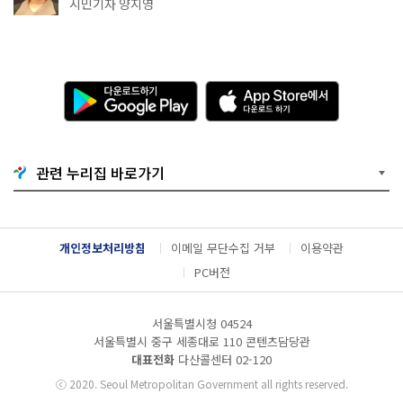
천국이네~
시민기자 양지영
다
A
운
p
로
p
드
S
하
t
기
o
관련 누리집 바로가기
G
r
o
e
o
에
g
서
l
다
개인정보처리방침
이메일 무단수집 거부
이용약관
e
운
P
로
PC버전
l
드
a
하
y
기
서울특별시청 04524
서울특별시 중구 세종대로 110 콘텐츠담당관
대표전화
다산콜센터
02-120
ⓒ
2020. Seoul Metropolitan Government all rights reserved.