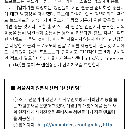
프로보노는 글쓰기 역량과 커뮤니케이션 스킬을 강조하며 홍보 직
무에 취업하기를 희망하는 청년들이 어떤 활동을 준비하면 좋을지
에 대한 방향성을 제시했다. 홍보에 관심이 있는 청년이라면 앞으
로 보도자료와 친숙해지며 글쓰기 역량을 키우기 위한 활동을 이어
가면 좋을 것이다. 또한 홍보 직무와 관련된 인턴이나 공모전, 대외
활동을 통해 팀원들과 소통하는 능력을 키운다면, 홍보 직무에 적합
한 인재로 거듭날 것이다. 이처럼 서울시자원봉사센터의 랜선잡담
은 다양한 직군의 프로보노와 만날 기회를 제공한다. 인터넷 어디에
도 나와있지 않은 프로보노의 진지하고 현실적인 조언과 구체적
인 정보가 필요하다면, 서울시자원봉사센터(http://volunteer.seo
ul.go.kr/)를 통해 꼭 랜선잡담에 참여해보길 추천한다.
■ 서울시자원봉사센터 '랜선잡담’
○ 소개: 전문가가 청년에게 직무멘토링과 사회참여 등을 돕
는 자원봉사를 운영하고 있다. 매월 1회 매칭데이를 통해 사
회 현직자가 사회진출을 준비하는 청년들에게 직무 멘토링
을 제공한다.
○ 홈페이지 :
http://volunteer.seoul.go.kr/
,
http