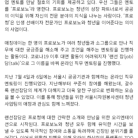
업 멘토를 만날 절호의 기회를 제공하고 있다. 우선 그들은 멘토
를 ‘프로보노’라 명한다. 프로보노는 청년의 성장 파트너로서 공공
의 이익을 위해 자신의 전문 분야의 지식을 나누는 사람이다. ‘프로
청’은 인생 선배이자 전문가인 프로보노와 청년을 이어준다는 의미
의 사업이다.
매칭데이는 한 명의 프로보노가 여러 청년들과 소그룹으로 만나 직
무에 대한 궁금증을 해소해 주고 조언을 해주는 멘토링을 진행하
는 활동이다. 코로나19 이후 대면 활동이 어려워지자 ‘랜선 잡(job)
담(talk)’으로 그 이름을 바꿔 온라인 직무 멘토링을 진행했다.
지난 7월 4일과 6일에는 서울시 공공기관과 함께하는 온라인 직무
멘토링이 진행되었다. 지난해부터 꾸준히 참여를 해왔는데, 갈수
록 랜선잡담의 체계가 더해지고 더욱 알찬 구성으로 변화하는 모습
을 볼 수 있었다. 이를 통해 청년들을 위한 서울시자원봉사센터 청년
사업팀의 애정과 관심도 함께 느껴졌다.
랜선잡담은 프로청에 대한 간략한 소개와 만남을 위한 오리엔테이
션으로 시작된다. 프로보노와 청년 모두 함께 유익한 시간을 보
낼 수 있도록 적극적인 참여와 소통을 독려하며 긴장된 분위기를 풀
어갔다. 이어서 원활한 진행을 위해 온라인 화상회의 플랫폼인 ZOO