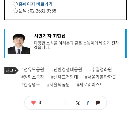
○
홈페이지 바로가기
○ 문의 : 02-2631-9368
기
시민기자 최현섭
사
다양한 소식을 여러분과 같은 눈높이에서 쉽게 전하
작
겠습니다.
성
자
프
로
기
필
태
#선유도공원
#친환경생태공원
#수질정화원
사
그
관
#원형소극장
#선유교전망대
#서울가볼만한곳
련
#한강명소
#서울의공원
#제로웨이스트
태
그
좋
3
카
트
페
아
카
위
이
요
오
터
스
톡
북