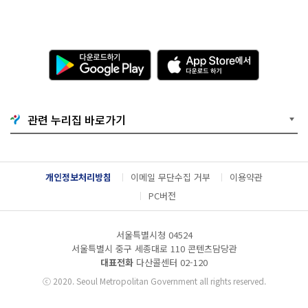
다
A
운
p
로
p
드
S
하
t
기
o
관련 누리집 바로가기
G
r
o
e
o
에
g
서
l
다
개인정보처리방침
이메일 무단수집 거부
이용약관
e
운
P
로
PC버전
l
드
a
하
y
기
서울특별시청 04524
서울특별시 중구 세종대로 110 콘텐츠담당관
대표전화
다산콜센터
02-120
ⓒ
2020. Seoul Metropolitan Government all rights reserved.