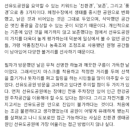
선유도공원을 요약할 수 있는 키워드는 '친환경', '보존', 그리고 '풍
경'으로 총 3가지이다. 폐정수장에서 생태를 중시한 공원으로 변화
했고, 낡은 것과 비어있는 것은 그대로 두었으며, 삭막했던 공간
은 멋진 풍광을 감상할 수 있는 곳이 되었기 때문이다. 개인적으로
는 기존에 있던 것을 폐기하지 않고 보존했다는 점에서 선유도공원
의 가치를 더욱더 높게 평가하는데 덕분에 일상에서 볼 수 없던 공간
들, 가령 약품침전지나 농축조와 조정조로 사용됐던 원형 공간들
이 남아있어 다양한 볼거리를 선사하기 때문이다.
필자가 방문했던 날은 무척 선명한 하늘과 깨끗한 구름이 가득한 날
이었다. 그래서인지 마스크를 착용하고 적정한 거리를 두며 산책
을 즐기거나 돗자리를 펴고 힐링을 하는 시민들을 많이 마주할 수 있
었다. 선유도공원 방문을 고려하고 있다면 주의할 점이 두 가지가 있
다. 먼저 선유도공원에는 장애인 전용 주차장만 있어 인근 한강공
원 주차공간을 이용해야 할 수도 있다는 점이다. 그리고 자전거를 가
지고서는 선유도공원 안으로 진입이 불가하다는 것이다. 처음에
는 조금 불편하다고 생각했었는데 공원이 어떻게 유래하게 됐는지
를 살펴보고 나니 도보로만 접근 가능하다는 사실은 친환경 생태공
원인 선유도공원에 가장 어울리는 접근 방법이지 않나 싶다.