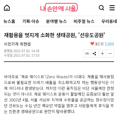
본
페
내
문
이
내
손
검
메
바
지
손
안
색
뉴
로
상
안
주
에
창
전
가
단
에
뉴스홈
기획·이슈
분야별 뉴스
비주얼 뉴스
우리동네
요
서
열
체
기
으
서
서
울
기
보
로
울
비
기
이
-
재활용을 멋지게 소화한 생태공원, '선유도공원'
스
동
서
바
울
좋
시민기자 최현섭
3
조회
3,009
로
시
아
가
대
발행일
2021.07.02. 14:30
요
기
페
S
글
글
표
수정일
2021.07.02. 17:53
이
N
자
자
소
지
S
크
크
통
U
공
기
기
포
R
유
크
작
털
바야흐로 '제로 웨이스트'(Zero Waste)의 시대다. 제품을 재사용함
L
하
게
게
복
기
변
변
으로써 불필요한 쓰레기 배출을 최소화하고자 하는 행동양식은 이
사
경
경
제 어디서나 환영받는다. 하지만 이런 움직임은 비단 사물에만 한정
하
하
되는 것이 아니다. 제로 웨이스트 운동이 활발해진 요즘보다 훨씬 앞
기
기
선 2002년 4월, 서울 서남부 지역에 수돗물을 공급하는 정수장이었
던 선유도는 수십 년간 해오던 역할을 멈추고 사람들에게 휴식을 주
는 친환경 생태공원으로 완전히 탈바꿈했다.