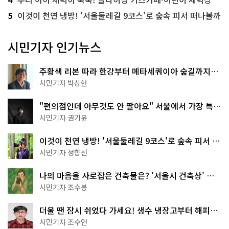
5
이것이 천연 냉방! '서울둘레길 9코스'로 숲속 피서 떠나볼까
시민기자 인기뉴스
주황색 리본 따라 한강부터 메타세쿼이아 숲길까지…
서울둘레길 15코스
시민기자 박상현
"편의점인데 아무것도 안 팔아요" 서울에서 가장 특별
한 편의점의 정체
시민기자 권기윤
이것이 천연 냉방! '서울둘레길 9코스'로 숲속 피서 떠
나볼까
시민기자 정향선
나의 마음을 사로잡은 건축물은? '서울시 건축상' 수
상작 공개!
시민기자 조수봉
더울 땐 잠시 쉬었다 가세요! 생수 냉장고부터 해피소
·무더위쉼터까지
시민기자 조수연