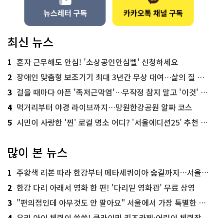
최신 뉴스
1
혼자 근무해도 안심! '소상공인안심벨' 신청하세요
2
장애인 맞춤형 보조기기 최대 3년간 무상 대여…삶의 질 높인다
3
걸을 때마다 아픈 '족저근막염'…무작정 참지 말고 '이것' 해보세요!
4
먹거리부터 야경 라이브까지…망원한강공원 알짜 코스
5
시민이 사랑한 '찐' 로컬 명소 어디? '서울에디션25' 추천 코스
많이 본 뉴스
1
주황색 리본 따라 한강부터 메타세쿼이아 숲길까지…서울둘레길 15코스
2
한강 다리 아래서 영화 한 편! '다리밑 영화관' 무료 상영
3
"편의점인데 아무것도 안 팔아요" 서울에서 가장 특별한 편의점의 정체
4
우리 아이 체력이 쑥쑥! 클라이밍 키즈카페·어린이 체력장