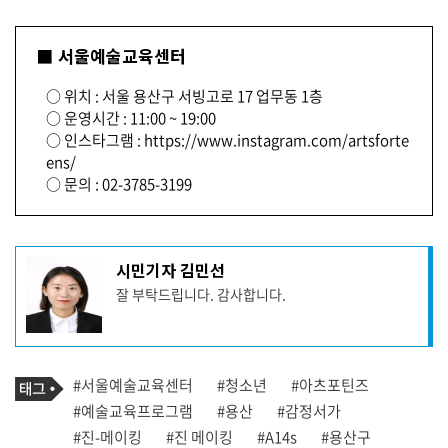
■ 서울예술교육센터
○ 위치 : 서울 용산구 서빙고로 17 업무동 1층
○ 운영시간 : 11:00 ~ 19:00
○ 인스타그램 : https://www.instagram.com/artsforte
ens/
○ 문의 : 02-3785-3199
기
시민기자 김민선
사
잘 부탁드립니다. 감사합니다.
작
성
자
프
로
기
필
태
#서울예술교육센터
#청소년
#아츠포틴즈
사
그
관
#예술교육프로그램
#용산
#감정서가
련
#진-메이킹
#진 메이킹
#A14s
#용산구
태