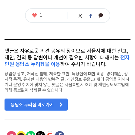
그
좋
1
카
트
페
아
카
위
이
요
오
터
스
톡
북
댓글은 자유로운 의견 공유의 장이므로 서울시에 대한 신고,
제안, 건의 등 답변이나 개선이 필요한 사항에 대해서는
전자
민원 응답소 누리집을 이용
하여 주시기 바랍니다.
상업성 광고, 저작권 침해, 저속한 표현, 특정인에 대한 비방, 명예훼손, 정
치적 목적, 유사한 내용의 반복적 글, 개인정보 유출,그 밖에 공익을 저해하
거나 운영 취지에 맞지 않는 댓글은 서울특별시 조례 및 개인정보보호법에
의해 통보없이 삭제될 수 있습니다.
응답소 누리집 바로가기