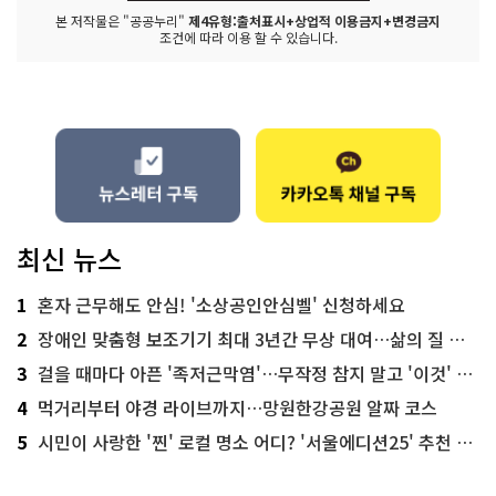
본 저작물은 "공공누리"
제4유형:출처표시+상업적 이용금지+변경금지
조건에 따라 이용 할 수 있습니다.
최신 뉴스
1
혼자 근무해도 안심! '소상공인안심벨' 신청하세요
2
장애인 맞춤형 보조기기 최대 3년간 무상 대여…삶의 질 높인다
3
걸을 때마다 아픈 '족저근막염'…무작정 참지 말고 '이것' 해보세요!
4
먹거리부터 야경 라이브까지…망원한강공원 알짜 코스
5
시민이 사랑한 '찐' 로컬 명소 어디? '서울에디션25' 추천 코스