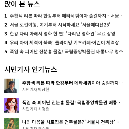
많이 본 뉴스
1
주황색 리본 따라 한강부터 메타세쿼이아 숲길까지…서울둘레길 15코스
2
서울 로컬여행, 여기부터 시작하세요 '서울에디션25'
3
한강 다리 아래서 영화 한 편! '다리밑 영화관' 무료 상영
4
우리 아이 체력이 쑥쑥! 클라이밍 키즈카페·어린이 체력장
5
폭염 속 피어난 진분홍 물결! 국립중앙박물관 배롱나무 명소
시민기자 인기뉴스
주황색 리본 따라 한강부터 메타세쿼이아 숲길까지…
서울둘레길 15코스
시민기자 박상현
폭염 속 피어난 진분홍 물결! 국립중앙박물관 배롱나
무 명소
시민기자 최정윤
나의 마음을 사로잡은 건축물은? '서울시 건축상' 수
상작 공개!
시민기자 조수봉