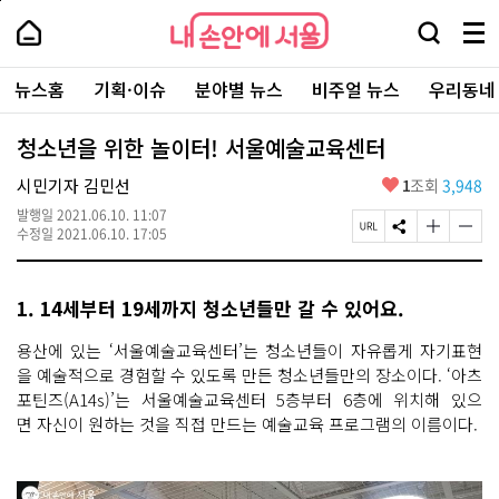
본
페
내
문
이
내
손
검
메
바
지
손
안
색
뉴
로
상
안
주
에
창
전
가
단
에
뉴스홈
기획·이슈
분야별 뉴스
비주얼 뉴스
우리동네
요
서
열
체
기
으
서
서
울
기
보
로
울
비
기
이
-
청소년을 위한 놀이터! 서울예술교육센터
스
동
서
바
울
좋
시민기자 김민선
1
조회
3,948
로
시
아
가
대
발행일
2021.06.10. 11:07
요
기
페
S
글
글
표
수정일
2021.06.10. 17:05
이
N
자
자
소
지
S
크
크
통
U
공
기
기
포
1. 14세부터 19세까지 청소년들만 갈 수 있어요.
R
유
크
작
털
L
하
게
게
복
기
변
변
용산에 있는 ‘서울예술교육센터’는 청소년들이 자유롭게 자기표현
사
경
경
을 예술적으로 경험할 수 있도록 만든 청소년들만의 장소이다. ‘아츠
하
하
포틴즈(A14s)’는 서울예술교육센터 5층부터 6층에 위치해 있으
기
기
면 자신이 원하는 것을 직접 만드는 예술교육 프로그램의 이름이다.