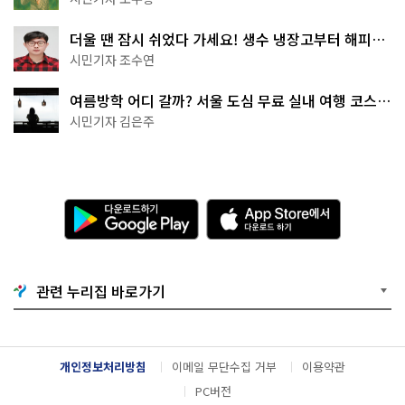
더울 땐 잠시 쉬었다 가세요! 생수 냉장고부터 해피소
·무더위쉼터까지
시민기자 조수연
여름방학 어디 갈까? 서울 도심 무료 실내 여행 코스
추천
시민기자 김은주
다
A
운
p
로
p
드
S
하
t
기
o
관련 누리집 바로가기
G
r
o
e
o
에
g
서
l
다
개인정보처리방침
이메일 무단수집 거부
이용약관
e
운
P
로
PC버전
l
드