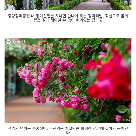
중랑장미공원 내 장미신전을 지나면 만나게 되는 장미터널, 직선으로 곧게
뻗은 길에 헤아릴 수 없이 피어있는 장미꽃
생기가 넘치는 분홍장미, 무르익는 계절만큼 화려한 색감에 깊이가 묻어난
다