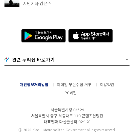
추천
시민기자 김은주
다
A
운
p
로
p
드
S
하
t
기
o
관련 누리집 바로가기
G
r
o
e
o
에
g
서
l
다
개인정보처리방침
이메일 무단수집 거부
이용약관
e
운
P
로
PC버전
l
드
a
하
y
기
서울특별시청 04524
서울특별시 중구 세종대로 110 콘텐츠담당관
대표전화
다산콜센터
02-120
ⓒ
2020. Seoul Metropolitan Government all rights reserved.