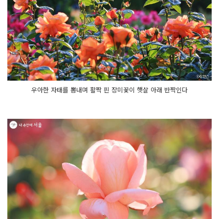
우아한 자태를 뽐내며 활짝 핀 장미꽃이 햇살 아래 반짝인다