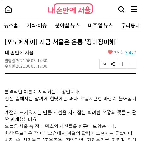
본
페
내
문
이
내
손
검
메
바
지
손
안
색
뉴
로
상
안
주
에
창
전
가
단
에
뉴스홈
기획·이슈
분야별 뉴스
비주얼 뉴스
우리동네
요
서
열
체
기
으
서
서
울
기
보
로
울
비
기
이
-
[포토에세이] 지금 서울은 온통 '장미장미해'
스
동
서
바
울
좋
내 손안에 서울
7
조회
3,427
로
시
아
가
대
발행일
2021.06.03. 14:30
요
기
페
S
글
글
표
수정일
2021.06.03. 17:00
이
N
자
자
소
지
S
크
크
통
U
공
기
기
포
R
유
크
작
털
본격적인 여름이 시작되는 모양입니다.
L
하
게
게
복
기
변
변
점점 습해지는 날씨에 한낮에는 꽤나 후텁지근한 바람이 불어옵니
사
경
경
다.
하
하
계절이 뜨거워지는 만큼 시선을 사로잡는 화려한 색깔의 꽃들도 활
기
기
짝 만개했는데요.
오늘은 서울 속 장미 명소의 사진들을 한곳에 모았습니다.
한창 무르익은 장미의 모습에서 계절의 활력이 느껴지는 듯합니다.
사진 속 시민들도 ‘조용조용, 띄엄띄엄’ 거리두기를 지키며 장미