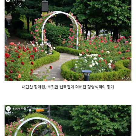
대현산 장미원, 호젓한 산책길에 더해진 형형색색의 장미