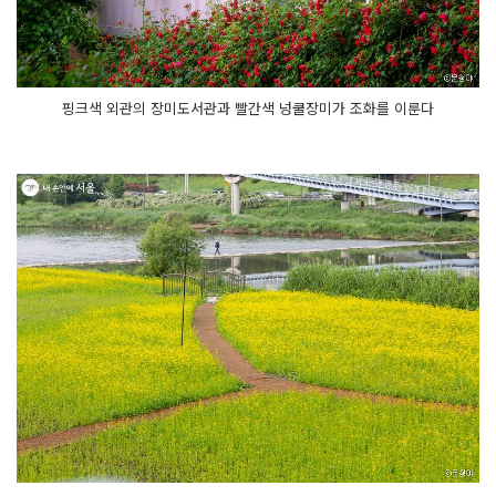
핑크색 외관의 장미도서관과 빨간색 넝쿨장미가 조화를 이룬다