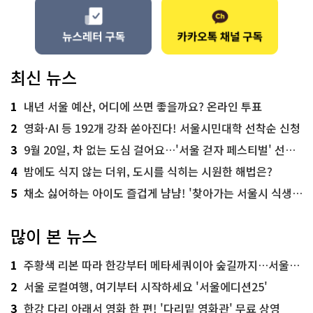
최신 뉴스
1
내년 서울 예산, 어디에 쓰면 좋을까요? 온라인 투표
2
영화·AI 등 192개 강좌 쏟아진다! 서울시민대학 선착순 신청
3
9월 20일, 차 없는 도심 걸어요…'서울 걷자 페스티벌' 선착순 5천명
4
밤에도 식지 않는 더위, 도시를 식히는 시원한 해법은?
5
채소 싫어하는 아이도 즐겁게 냠냠! '찾아가는 서울시 식생활 교육' 현장
많이 본 뉴스
1
주황색 리본 따라 한강부터 메타세쿼이아 숲길까지…서울둘레길 15코스
2
서울 로컬여행, 여기부터 시작하세요 '서울에디션25'
3
한강 다리 아래서 영화 한 편! '다리밑 영화관' 무료 상영