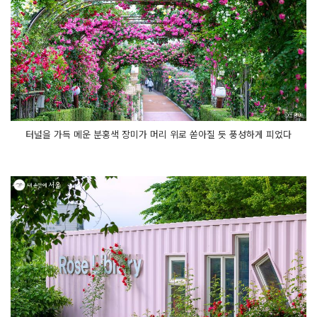
터널을 가득 메운 분홍색 장미가 머리 위로 쏟아질 듯 풍성하게 피었다