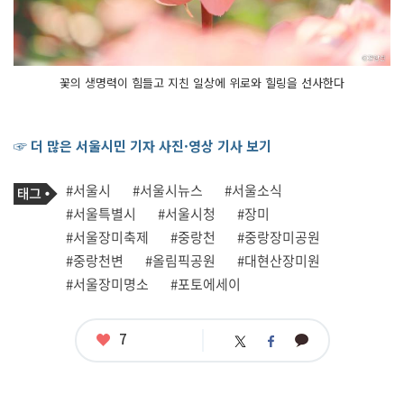
꽃의 생명력이 힘들고 지친 일상에 위로와 힐링을 선사한다
☞ 더 많은 서울시민 기자 사진·영상 기사 보기
기
태
#서울시
#서울시뉴스
#서울소식
사
그
관
#서울특별시
#서울시청
#장미
련
#서울장미축제
#중랑천
#중랑장미공원
태
그
#중랑천변
#올림픽공원
#대현산장미원
#서울장미명소
#포토에세이
좋
7
카
트
페
아
카
위
이
요
오
터
스
톡
북