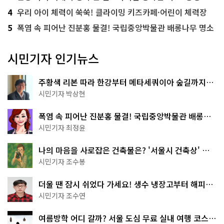
4
우리 아이 체력이 쑥쑥! 클라이밍 키즈카페·어린이 체력장
5
폭염 속 피어난 진분홍 물결! 국립중앙박물관 배롱나무 명소
시민기자 인기뉴스
주황색 리본 따라 한강부터 메타세쿼이아 숲길까지…
서울둘레길 15코스
시민기자 박상현
폭염 속 피어난 진분홍 물결! 국립중앙박물관 배롱나
무 명소
시민기자 최정윤
나의 마음을 사로잡은 건축물은? '서울시 건축상' 수
상작 공개!
시민기자 조수봉
더울 땐 잠시 쉬었다 가세요! 생수 냉장고부터 해피소
·무더위쉼터까지
시민기자 조수연
여름방학 어디 갈까? 서울 도심 무료 실내 여행 코스