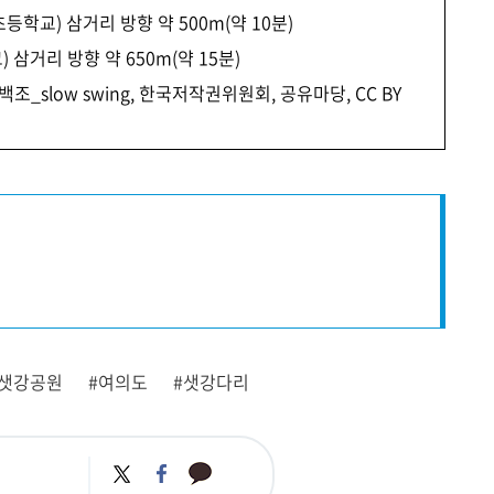
등학교) 삼거리 방향 약 500m(약 10분)
 삼거리 방향 약 650m(약 15분)
_ 백조_slow swing, 한국저작권위원회, 공유마당, CC BY​
#샛강공원
#여의도
#샛강다리
카
트
페
카
위
이