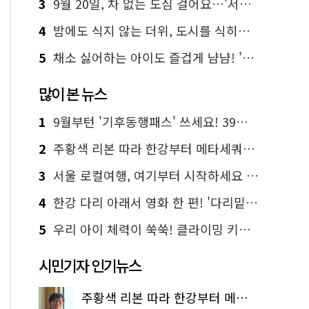
3
9월 20일, 차 없는 도심 걸어요…'서울 걷자 페스티벌' 선착순 5천명
4
밤에도 식지 않는 더위, 도시를 식히는 시원한 해법은?
5
채소 싫어하는 아이도 즐겁게 냠냠! '찾아가는 서울시 식생활 교육' 현장
많이 본 뉴스
1
9월부턴 '기후동행패스' 쓰세요! 39세까지 청년 혜택
2
주황색 리본 따라 한강부터 메타세쿼이아 숲길까지…서울둘레길 15코스
3
서울 로컬여행, 여기부터 시작하세요 '서울에디션25'
4
한강 다리 아래서 영화 한 편! '다리밑 영화관' 무료 상영
5
우리 아이 체력이 쑥쑥! 클라이밍 키즈카페·어린이 체력장
시민기자 인기뉴스
주황색 리본 따라 한강부터 메타세쿼이아 숲길까지…서울둘레길 15코스