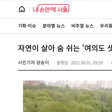
본
페
문
이
뉴
바
지
스
로
상
룸
가
단
뉴
기
으
스
로
기획·이슈
분야별 뉴스
비주얼 뉴스
우리동
주
이
요
동
서
비
스
자연이 살아 숨 쉬는 '여의도 샛
바
로
가
기
시민기자 양송이
발행일
2021.06.01. 09:50