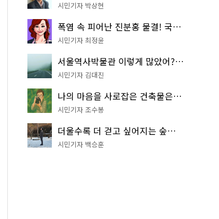
시민기자 박상현
폭염 속 피어난 진분홍 물결! 국립중앙박물관 배롱나무 명소
시민기자 최정윤
서울역사박물관 이렇게 많았어? 주말마다 한 곳씩 떠나는 역사 산책
시민기자 김대진
나의 마음을 사로잡은 건축물은? '서울시 건축상' 수상작 공개!
시민기자 조수봉
더울수록 더 걷고 싶어지는 숲길! 서울둘레길 '아차산 코스'
시민기자 백승훈