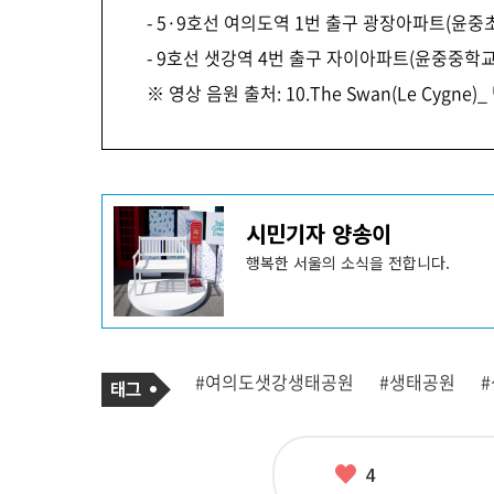
- 5·9호선 여의도역 1번 출구 광장아파트(윤중초
- ​9호선 샛강역 4번 출구 자이아파트(윤중중학교)
※ 영상 음원 출처: 10.The Swan(Le Cygne)
기
시민기자 양송이
사
작
성
행복한 서울의 소식을 전합니다.
자
프
로
필
기
태
#여의도샛강생태공원
#생태공원
사
그
관
련
태
그
좋
4
아