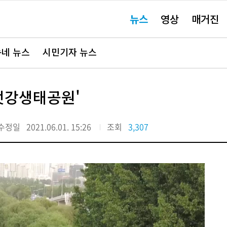
주
뉴스
영상
매거진
요
서
비
스
바
네 뉴스
시민기자 뉴스
로
가
기"
강생태공원' ​​
수정일
2021.06.01. 15:26
조회
3,307