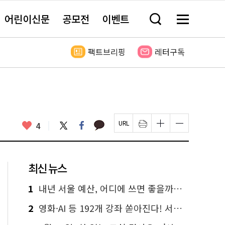
어린이신문
공모전
이벤트
검
메
색
뉴
창
전
열
체
팩트브리핑
레터구독
기
보
기
카
좋
트
페
4
페
인
글
글
카
위
이
아
이
쇄
자
자
오
터
스
요
지
하
크
크
톡
북
U
기
기
기
R
새
크
작
L
창
게
게
최신 뉴스
복
열
변
변
사
림
경
경
하
하
1
내년 서울 예산, 어디에 쓰면 좋을까요? 온라인 투표
기
기
2
영화·AI 등 192개 강좌 쏟아진다! 서울시민대학 선착순 신청