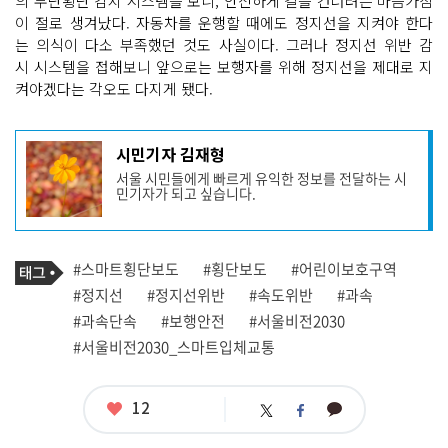
의 무단횡단 감지 시스템을 보니, 안전하게 길을 건너려는 마음가짐
이 절로 생겨났다. 자동차를 운행할 때에도 정지선을 지켜야 한다
는 의식이 다소 부족했던 것도 사실이다. 그러나 정지선 위반 감
시 시스템을 접해보니 앞으로는 보행자를 위해 정지선을 제대로 지
켜야겠다는 각오도 다지게 됐다.
기
시민기자 김재형
사
서울 시민들에게 빠르게 유익한 정보를 전달하는 시
작
민기자가 되고 싶습니다.
성
자
프
로
기
필
태
#스마트횡단보도
#횡단보도
#어린이보호구역
사
그
관
#정지선
#정지선위반
#속도위반
#과속
련
#과속단속
#보행안전
#서울비전2030
태
그
#서울비전2030_스마트입체교통
좋
12
카
트
페
아
카
위
이
요
오
터
스