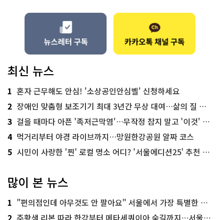
최신 뉴스
1
혼자 근무해도 안심! '소상공인안심벨' 신청하세요
2
장애인 맞춤형 보조기기 최대 3년간 무상 대여…삶의 질 높인다
3
걸을 때마다 아픈 '족저근막염'…무작정 참지 말고 '이것' 해보세요!
4
먹거리부터 야경 라이브까지…망원한강공원 알짜 코스
5
시민이 사랑한 '찐' 로컬 명소 어디? '서울에디션25' 추천 코스
많이 본 뉴스
1
"편의점인데 아무것도 안 팔아요" 서울에서 가장 특별한 편의점의 정체
2
주황색 리본 따라 한강부터 메타세쿼이아 숲길까지…서울둘레길 15코스