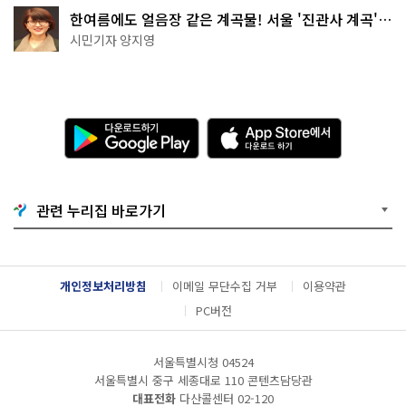
한여름에도 얼음장 같은 계곡물! 서울 '진관사 계곡'이
천국이네~
시민기자 양지영
다
A
운
p
로
p
드
S
하
t
기
o
관련 누리집 바로가기
G
r
o
e
o
에
g
서
l
다
개인정보처리방침
이메일 무단수집 거부
이용약관
e
운
P
로
PC버전
l
드
a
하
y
기
서울특별시청 04524
서울특별시 중구 세종대로 110 콘텐츠담당관
대표전화
다산콜센터
02-120