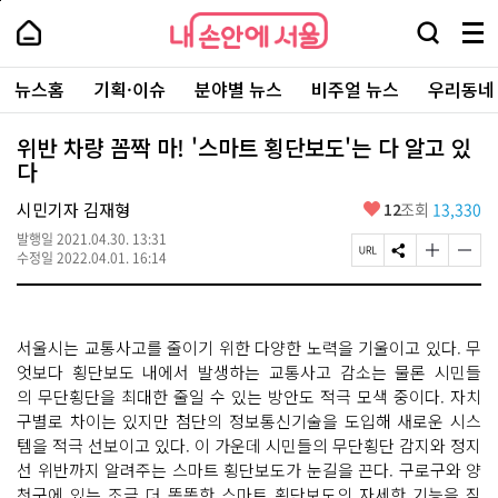
본
페
내
문
이
내
손
검
메
바
지
손
안
색
뉴
로
상
안
주
에
창
전
가
단
에
뉴스홈
기획·이슈
분야별 뉴스
비주얼 뉴스
우리동네
요
서
열
체
기
으
서
서
울
기
보
로
울
비
기
이
-
위반 차량 꼼짝 마! '스마트 횡단보도'는 다 알고 있
스
동
서
다
바
울
로
시
가
좋
시민기자 김재형
12
조회
13,330
대
기
아
표
발행일
2021.04.30. 13:31
요
소
페
S
글
글
수정일
2022.04.01. 16:14
통
이
N
자
자
포
지
S
크
크
털
U
공
기
기
R
유
크
작
서울시는 교통사고를 줄이기 위한 다양한 노력을 기울이고 있다. 무
L
하
게
게
복
기
변
변
엇보다 횡단보도 내에서 발생하는 교통사고 감소는 물론 시민들
사
경
경
의 무단횡단을 최대한 줄일 수 있는 방안도 적극 모색 중이다. 자치
하
하
구별로 차이는 있지만 첨단의 정보통신기술을 도입해 새로운 시스
기
기
템을 적극 선보이고 있다. ​이 가운데 시민들의 무단횡단 감지와 정지
선 위반까지 알려주는 스마트 횡단보도가 눈길을 끈다. 구로구와 양
천구에 있는 조금 더 똑똑한 스마트 횡단보도의 자세한 기능을 직