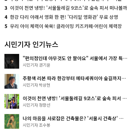
3
이것이 천연 냉방! '서울둘레길 9코스'로 숲속 피서 떠나볼까
4
한강 다리 아래서 영화 한 편! '다리밑 영화관' 무료 상영
5
우리 아이 체력이 쑥쑥! 클라이밍 키즈카페·어린이 체력장
시민기자 인기뉴스
"편의점인데 아무것도 안 팔아요" 서울에서 가장 특별
한 편의점의 정체
시민기자 권기윤
주황색 리본 따라 한강부터 메타세쿼이아 숲길까지…
서울둘레길 15코스
시민기자 박상현
이것이 천연 냉방! '서울둘레길 9코스'로 숲속 피서 떠
나볼까
시민기자 정향선
나의 마음을 사로잡은 건축물은? '서울시 건축상' 수
상작 공개!
시민기자 조수봉