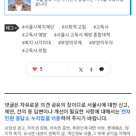
작
습니다.
성
자
프
로
기
필
태
#서울시복지재단
#사회적 고립
#고독사
사
그
관
#고독사 예방
#서울시 고독사 예방 종합대책
련
#복지 사각지대
#부양의무제
#부양의무자
태
그
#고독사 위험
좋
5
카
트
페
아
카
위
이
요
오
터
스
톡
북
댓글은 자유로운 의견 공유의 장이므로 서울시에 대한 신고,
제안, 건의 등 답변이나 개선이 필요한 사항에 대해서는
전자
민원 응답소 누리집을 이용
하여 주시기 바랍니다.
상업성 광고, 저작권 침해, 저속한 표현, 특정인에 대한 비방, 명예훼손, 정
치적 목적, 유사한 내용의 반복적 글, 개인정보 유출,그 밖에 공익을 저해하