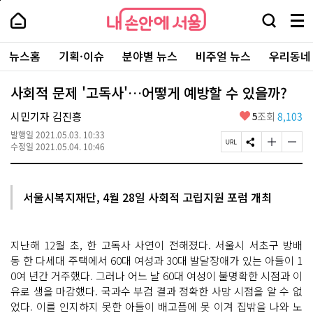
본
페
내
문
이
내
손
검
메
바
지
손
안
색
뉴
로
상
안
주
에
창
전
가
단
에
뉴스홈
기획·이슈
분야별 뉴스
비주얼 뉴스
우리동네
요
서
열
체
기
으
서
서
울
기
보
로
울
비
기
이
-
사회적 문제 '고독사'…어떻게 예방할 수 있을까?
스
동
서
바
울
좋
시민기자 김진흥
5
조회
8,103
로
시
아
가
대
발행일
2021.05.03. 10:33
요
기
페
S
글
글
표
수정일
2021.05.04. 10:46
이
N
자
자
소
지
S
크
크
통
U
공
기
기
포
R
유
크
작
털
서울시복지재단, 4월 28일 사회적 고립지원 포럼 개최
L
하
게
게
복
기
변
변
사
경
경
하
하
지난해 12월 초, 한 고독사 사연이 전해졌다. 서울시 서초구 방배
기
기
동 한 다세대 주택에서 60대 여성과 30대 발달장애가 있는 아들이 1
0여 년간 거주했다. 그러나 어느 날 60대 여성이 불명확한 시점과 이
유로 생을 마감했다. 국과수 부검 결과 정확한 사망 시점을 알 수 없
었다. 이를 인지하지 못한 아들이 배고픔에 못 이겨 집밖을 나와 노