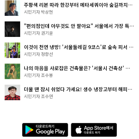
주황색 리본 따라 한강부터 메타세쿼이아 숲길까지…
서울둘레길 15코스
시민기자 박상현
"편의점인데 아무것도 안 팔아요" 서울에서 가장 특별
한 편의점의 정체
시민기자 권기윤
이것이 천연 냉방! '서울둘레길 9코스'로 숲속 피서 떠
나볼까
시민기자 정향선
나의 마음을 사로잡은 건축물은? '서울시 건축상' 수
상작 공개!
시민기자 조수봉
더울 땐 잠시 쉬었다 가세요! 생수 냉장고부터 해피소
·무더위쉼터까지
시민기자 조수연
다
A
운
p
로
p