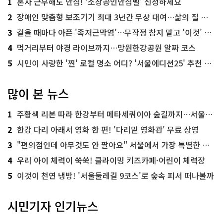
1
혼자 근무해도 안심! '소상공인안심벨' 신청하세요
2
장애인 맞춤형 보조기기 최대 3년간 무상 대여…삶의 질 높인다
3
걸을 때마다 아픈 '족저근막염'…무작정 참지 말고 '이것' 해보세요!
4
먹거리부터 야경 라이브까지…망원한강공원 알짜 코스
5
시민이 사랑한 '찐' 로컬 명소 어디? '서울에디션25' 추천 코스
많이 본 뉴스
1
주황색 리본 따라 한강부터 메타세쿼이아 숲길까지…서울둘레길 15코스
2
한강 다리 아래서 영화 한 편! '다리밑 영화관' 무료 상영
3
"편의점인데 아무것도 안 팔아요" 서울에서 가장 특별한 편의점의 정체
4
우리 아이 체력이 쑥쑥! 클라이밍 키즈카페·어린이 체력장
5
이것이 천연 냉방! '서울둘레길 9코스'로 숲속 피서 떠나볼까
시민기자 인기뉴스