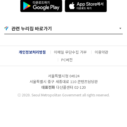
다
A
운
p
로
p
드
S
하
t
기
o
관련 누리집 바로가기
G
r
o
e
o
에
g
서
l
다
개인정보처리방침
이메일 무단수집 거부
이용약관
e
운
P
로
PC버전
l
드
a
하
y
기
서울특별시청 04524
서울특별시 중구 세종대로 110 콘텐츠담당관
대표전화
다산콜센터
02-120
ⓒ
2020. Seoul Metropolitan Government all rights reserved.