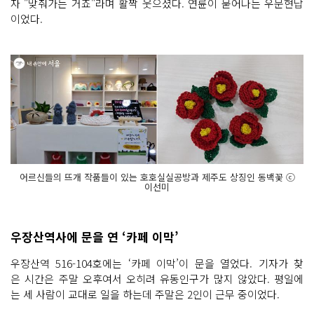
자 "맞춰가는 거죠"라며 활짝 웃으셨다. 연륜이 묻어나는 우문현답
이었다.
어르신들의 뜨개 작품들이 있는 호호실실공방과 제주도 상징인 동백꽃 ⓒ
이선미
우장산역사에 문을 연 ‘카페 이막’
우장산역 516-104호에는 ‘카페 이막’이 문을 열었다. 기자가 찾
은 시간은 주말 오후여서 오히려 유동인구가 많지 않았다. 평일에
는 세 사람이 교대로 일을 하는데 주말은 2인이 근무 중이었다.