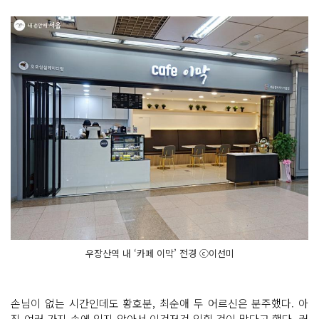
우장산역 내 ‘카페 이막’ 전경 ⓒ이선미
손님이 없는 시간인데도 황호분, 최순애 두 어르신은 분주했다. 아
직 여러 가지 손에 익지 않아서 이것저것 익힐 것이 많다고 했다. 커