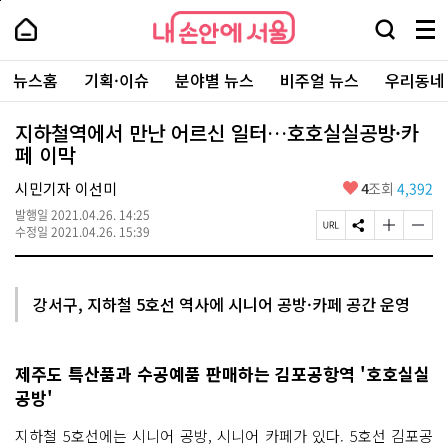
본
페
내
문
이
내
손
검
메
바
지
손
안
색
뉴
로
상
안
주
에
창
전
가
단
에
뉴스홈
기획·이슈
분야별 뉴스
비주얼 뉴스
우리동네
요
서
열
체
기
으
서
서
울
기
보
로
울
비
기
이
-
지하철역에서 만난 어르신 일터…호호실실공방·카
스
동
서
페 이막
바
울
로
시
가
좋
시민기자 이선미
4
조회
4,392
대
기
아
표
발행일
2021.04.26. 14:25
요
소
페
S
글
글
수정일
2021.04.26. 15:39
통
이
N
자
자
포
지
S
크
크
털
U
공
기
기
R
유
크
작
강서구, 지하철 5호선 역사에 시니어 공방·카페 공간 운영
L
하
게
게
복
기
변
변
사
경
경
하
하
제주도 특산품과 수공예품 판매하는 김포공항역 '호호실실
기
기
공방'
지하철 5호선에는 시니어 공방, 시니어 카페가 있다. 5호선 김포공