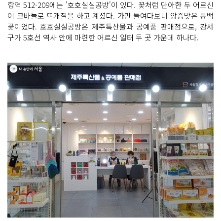
항역 512-209에는 '호호실실공방'이 있다. 꽃처럼 단아한 두 어르신
이 코바늘로 뜨개질을 하고 계셨다. 가만 들여다보니 앙증맞은 동백
꽃이었다. 호호실실공방은 제주특산물과 공예품 판매점으로, 강서
구가 5호선 역사 안에 마련한 어르신 일터 두 곳 가운데 하나다.