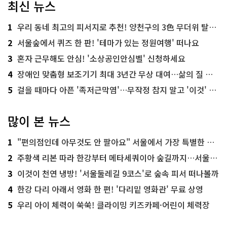
최신 뉴스
1
우리 동네 최고의 피서지로 추천! 양천구의 3色 무더위 탈출 명소
2
서울숲에서 퀴즈 한 판! '테마가 있는 정원여행' 떠나요
3
혼자 근무해도 안심! '소상공인안심벨' 신청하세요
4
장애인 맞춤형 보조기기 최대 3년간 무상 대여…삶의 질 높인다
5
걸을 때마다 아픈 '족저근막염'…무작정 참지 말고 '이것' 해보세요!
많이 본 뉴스
1
"편의점인데 아무것도 안 팔아요" 서울에서 가장 특별한 편의점의 정체
2
주황색 리본 따라 한강부터 메타세쿼이아 숲길까지…서울둘레길 15코스
3
이것이 천연 냉방! '서울둘레길 9코스'로 숲속 피서 떠나볼까
4
한강 다리 아래서 영화 한 편! '다리밑 영화관' 무료 상영
5
우리 아이 체력이 쑥쑥! 클라이밍 키즈카페·어린이 체력장