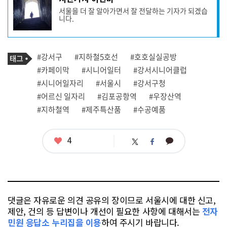
사
서울을 더 잘 알아가면서 잘 전달하는 기자가 되겠습
작
니다.
성
자
프
로
기
필
태
#강서구
#지하철5호선
#호호실실공방
사
그
관
#카페이막
#시니어일터
#강서시니어클럽
련
#시니어일자리
#서울시
#강서구청
태
그
#어르신 일자리
#김포공항역
#우장산역
#지하철역
#제주특산품
#수공예품
좋
4
카
트
페
아
카
위
이
요
오
터
스
톡
북
댓글은 자유로운 의견 공유의 장이므로 서울시에 대한 신고,
제안, 건의 등 답변이나 개선이 필요한 사항에 대해서는
전자
민원 응답소 누리집을 이용
하여 주시기 바랍니다.