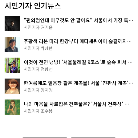
시민기자 인기뉴스
"편의점인데 아무것도 안 팔아요" 서울에서 가장 특별
한 편의점의 정체
시민기자 권기윤
주황색 리본 따라 한강부터 메타세쿼이아 숲길까지…
서울둘레길 15코스
시민기자 박상현
이것이 천연 냉방! '서울둘레길 9코스'로 숲속 피서 떠
나볼까
시민기자 정향선
한여름에도 얼음장 같은 계곡물! 서울 '진관사 계곡'이
천국이네~
시민기자 양지영
나의 마음을 사로잡은 건축물은? '서울시 건축상' 수
상작 공개!
시민기자 조수봉