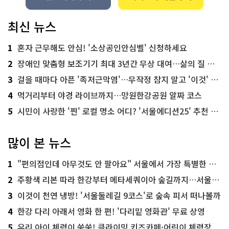
최신 뉴스
1
혼자 근무해도 안심! '소상공인안심벨' 신청하세요
2
장애인 맞춤형 보조기기 최대 3년간 무상 대여…삶의 질 높인다
3
걸을 때마다 아픈 '족저근막염'…무작정 참지 말고 '이것' 해보세요!
4
먹거리부터 야경 라이브까지…망원한강공원 알짜 코스
5
시민이 사랑한 '찐' 로컬 명소 어디? '서울에디션25' 추천 코스
많이 본 뉴스
1
"편의점인데 아무것도 안 팔아요" 서울에서 가장 특별한 편의점의 정체
2
주황색 리본 따라 한강부터 메타세쿼이아 숲길까지…서울둘레길 15코스
3
이것이 천연 냉방! '서울둘레길 9코스'로 숲속 피서 떠나볼까
4
한강 다리 아래서 영화 한 편! '다리밑 영화관' 무료 상영
5
우리 아이 체력이 쑥쑥! 클라이밍 키즈카페·어린이 체력장