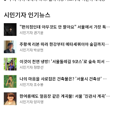
시민기자 인기뉴스
"편의점인데 아무것도 안 팔아요" 서울에서 가장 특별
한 편의점의 정체
시민기자 권기윤
주황색 리본 따라 한강부터 메타세쿼이아 숲길까지…
서울둘레길 15코스
시민기자 박상현
이것이 천연 냉방! '서울둘레길 9코스'로 숲속 피서 떠
나볼까
시민기자 정향선
나의 마음을 사로잡은 건축물은? '서울시 건축상' 수
상작 공개!
시민기자 조수봉
한여름에도 얼음장 같은 계곡물! 서울 '진관사 계곡'이
천국이네~
시민기자 양지영