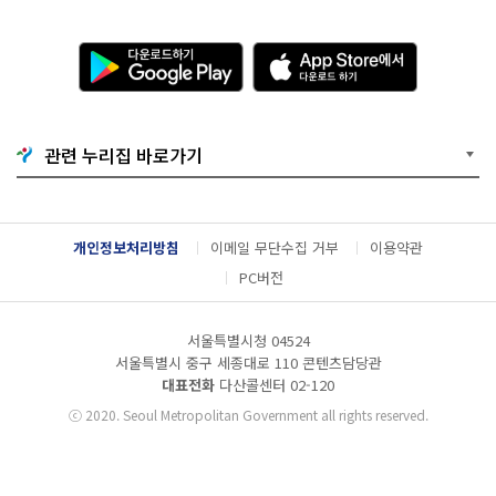
다
A
운
p
로
p
드
S
하
t
기
o
관련 누리집 바로가기
G
r
o
e
o
에
g
서
l
다
개인정보처리방침
이메일 무단수집 거부
이용약관
e
운
P
로
PC버전
l
드
a
하
y
기
서울특별시청 04524
서울특별시 중구 세종대로 110 콘텐츠담당관
대표전화
다산콜센터
02-120
ⓒ
2020. Seoul Metropolitan Government all rights reserved.