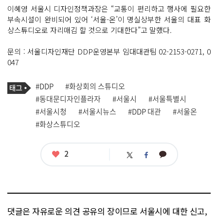
이혜영 서울시 디자인정책과장은 “교통이 편리하고 행사에 필요한
부속시설이 완비되어 있어 ‘서울-온’이 명실상부한 서울의 대표 화
상스튜디오로 자리매김 할 것으로 기대한다”고 말했다.
문의 : 서울디자인재단 DDP운영본부 임대대관팀 02-2153-0271, 0
047
기
태
#DDP
#화상회의 스튜디오
사
그
관
#동대문디자인플라자
#서울시
#서울특별시
련
#서울시청
#서울시뉴스
#DDP 대관
#서울온
태
그
#화상스튜디오
좋
2
카
트
페
아
카
위
이
요
오
터
스
톡
북
댓글은 자유로운 의견 공유의 장이므로 서울시에 대한 신고,