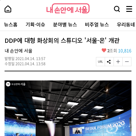
본
페
내
문
이
내
손
검
메
바
지
손
안
색
뉴
로
상
안
주
에
창
전
가
단
에
뉴스홈
기획·이슈
분야별 뉴스
비주얼 뉴스
우리동네
요
서
열
체
기
으
서
서
울
기
보
로
울
비
기
이
-
DDP에 대형 화상회의 스튜디오 '서울-온' 개관
스
동
서
바
울
좋
내 손안에 서울
2
조회
10,816
로
시
아
가
대
발행일
2021.04.14. 13:57
요
기
페
S
글
글
표
수정일
2021.04.14. 13:58
이
N
자
자
소
지
S
크
크
통
U
공
기
기
포
R
유
크
작
털
L
하
게
게
복
기
변
변
사
경
경
하
하
기
기