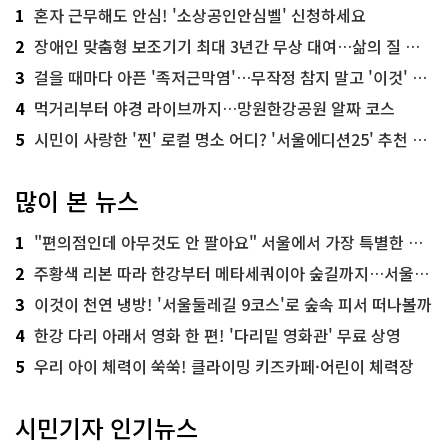
1
혼자 근무해도 안심! '소상공인안심벨' 신청하세요
2
장애인 맞춤형 보조기기 최대 3년간 무상 대여…삶의 질 높인다
3
걸을 때마다 아픈 '족저근막염'…무작정 참지 말고 '이것' 해보세요!
4
먹거리부터 야경 라이브까지…망원한강공원 알짜 코스
5
시민이 사랑한 '찐' 로컬 명소 어디? '서울에디션25' 추천 코스
많이 본 뉴스
1
"편의점인데 아무것도 안 팔아요" 서울에서 가장 특별한 편의점의 정체
2
주황색 리본 따라 한강부터 메타세쿼이아 숲길까지…서울둘레길 15코스
3
이것이 천연 냉방! '서울둘레길 9코스'로 숲속 피서 떠나볼까
4
한강 다리 아래서 영화 한 편! '다리밑 영화관' 무료 상영
5
우리 아이 체력이 쑥쑥! 클라이밍 키즈카페·어린이 체력장
시민기자 인기뉴스