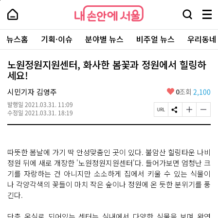
본
페
내
문
이
내
손
검
메
바
지
손
안
색
뉴
로
상
안
주
에
창
전
가
단
에
뉴스홈
기획·이슈
분야별 뉴스
비주얼 뉴스
우리동네
요
서
열
체
기
으
서
서
울
기
보
로
울
비
기
이
-
노원정원지원센터, 화사한 봄꽃과 정원에서 힐링하
스
동
서
세요!
바
울
로
시
가
좋
시민기자 김영주
0
조회
2,100
대
기
아
표
발행일
2021.03.31. 11:09
요
소
페
S
글
글
수정일
2021.03.31. 18:19
통
이
N
자
자
포
지
S
크
크
털
U
공
기
기
R
유
크
작
따뜻한 봄날에 가기 딱 안성맞춤인 곳이 있다. 불암산 힐링타운 나비
L
하
게
게
복
기
변
변
정원 뒤에 새로 개장한 '노원정원지원센터'다. 들어가보면 엄청난 크
사
경
경
기를 자랑하는 건 아니지만 소소하게 집에서 키울 수 있는 식물이
하
하
나 각양각색의 꽃들이 마치 작은 숲이나 정원에 온 듯한 분위기를 풍
기
기
긴다.
단층 온실로 되어있는 센터는 실내에서 다양한 식물을 보며 완연