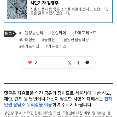
기
시민기자 김영주
사
서울시 행사 등 좋은 소식을 빠르게 전하고 싶습니다.
작
좋은 글로 보답하겠습니다.
성
자
프
로
기
필
태
#노원정원센터
#온실카페
#카페포레스트
사
그
관
#나비정원
#불암산
#불암산힐링타운
련
#홈가드닝샵
#가든클래스
태
그
좋
0
카
트
페
아
카
위
이
요
오
터
스
톡
북
댓글은 자유로운 의견 공유의 장이므로 서울시에 대한 신고,
제안, 건의 등 답변이나 개선이 필요한 사항에 대해서는
전자
민원 응답소 누리집을 이용
하여 주시기 바랍니다.
상업성 광고, 저작권 침해, 저속한 표현, 특정인에 대한 비방, 명예훼손, 정