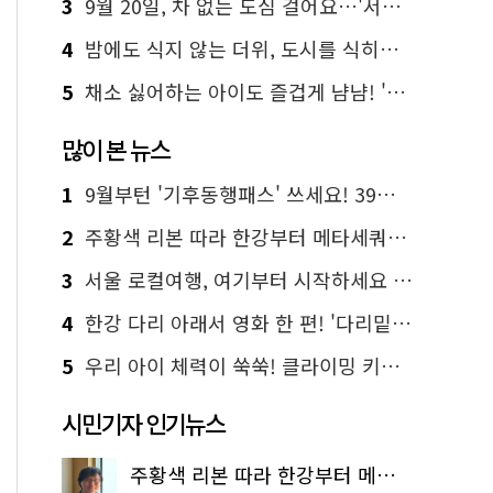
3
9월 20일, 차 없는 도심 걸어요…'서울 걷자 페스티벌' 선착순 5천명
4
밤에도 식지 않는 더위, 도시를 식히는 시원한 해법은?
5
채소 싫어하는 아이도 즐겁게 냠냠! '찾아가는 서울시 식생활 교육' 현장
많이 본 뉴스
1
9월부턴 '기후동행패스' 쓰세요! 39세까지 청년 혜택
2
주황색 리본 따라 한강부터 메타세쿼이아 숲길까지…서울둘레길 15코스
3
서울 로컬여행, 여기부터 시작하세요 '서울에디션25'
4
한강 다리 아래서 영화 한 편! '다리밑 영화관' 무료 상영
5
우리 아이 체력이 쑥쑥! 클라이밍 키즈카페·어린이 체력장
시민기자 인기뉴스
주황색 리본 따라 한강부터 메타세쿼이아 숲길까지…서울둘레길 15코스