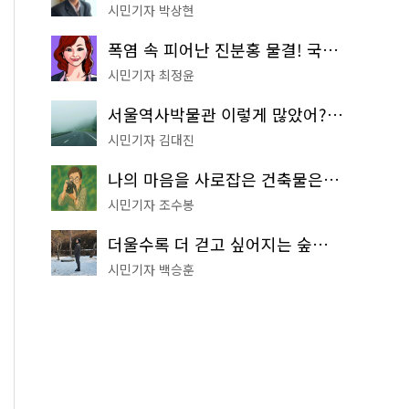
시민기자 박상현
폭염 속 피어난 진분홍 물결! 국립중앙박물관 배롱나무 명소
시민기자 최정윤
서울역사박물관 이렇게 많았어? 주말마다 한 곳씩 떠나는 역사 산책
시민기자 김대진
나의 마음을 사로잡은 건축물은? '서울시 건축상' 수상작 공개!
시민기자 조수봉
더울수록 더 걷고 싶어지는 숲길! 서울둘레길 '아차산 코스'
시민기자 백승훈