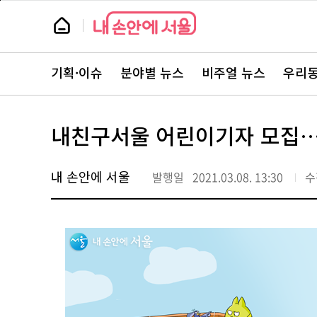
본
페
문
이
뉴
바
지
스
로
상
룸
가
단
뉴
기
으
스
로
기획·이슈
분야별 뉴스
비주얼 뉴스
우리동
주
이
요
동
서
비
스
내친구서울 어린이기자 모집…
바
로
가
기
내 손안에 서울
발행일
2021.03.08. 13:30
수