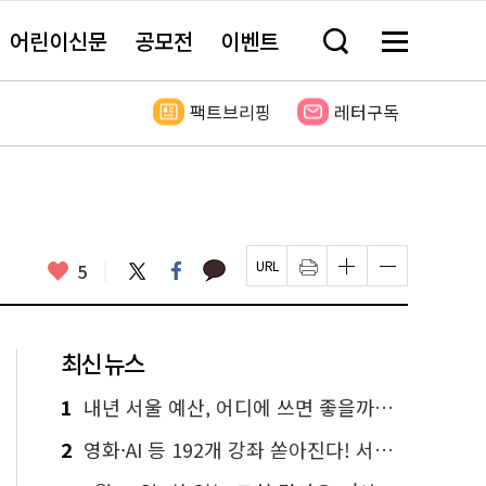
어린이신문
공모전
이벤트
검
메
색
뉴
창
전
열
체
팩트브리핑
레터구독
기
보
기
카
좋
트
페
5
페
인
글
글
카
위
이
아
이
쇄
자
자
오
터
스
요
지
하
크
크
톡
북
U
기
기
기
R
새
크
작
L
창
게
게
최신 뉴스
복
열
변
변
사
림
경
경
하
하
1
내년 서울 예산, 어디에 쓰면 좋을까요? 온라인 투표
기
기
2
영화·AI 등 192개 강좌 쏟아진다! 서울시민대학 선착순 신청