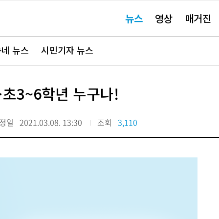
주
뉴스
영상
매거진
요
서
비
스
바
네 뉴스
시민기자 뉴스
로
가
기"
초3~6학년 누구나!
정일
2021.03.08. 13:30
조회
3,110