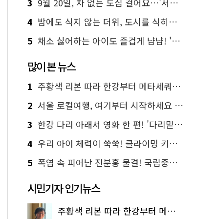
3
9월 20일, 차 없는 도심 걸어요…'서울 걷자 페스티벌' 선착순 5천명
4
밤에도 식지 않는 더위, 도시를 식히는 시원한 해법은?
5
채소 싫어하는 아이도 즐겁게 냠냠! '찾아가는 서울시 식생활 교육' 현장
많이 본 뉴스
1
주황색 리본 따라 한강부터 메타세쿼이아 숲길까지…서울둘레길 15코스
2
서울 로컬여행, 여기부터 시작하세요 '서울에디션25'
3
한강 다리 아래서 영화 한 편! '다리밑 영화관' 무료 상영
4
우리 아이 체력이 쑥쑥! 클라이밍 키즈카페·어린이 체력장
5
폭염 속 피어난 진분홍 물결! 국립중앙박물관 배롱나무 명소
시민기자 인기뉴스
주황색 리본 따라 한강부터 메타세쿼이아 숲길까지…서울둘레길 15코스