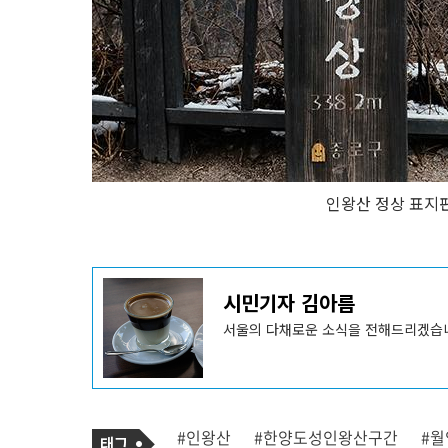
인왕산 정상 표지판
기
시민기자 김아름
사
작
성
서울의 다채로운 소식을 전해드리겠습니다
자
프
로
필
기
태
#인왕산
#한양도성인왕산구간
#
사