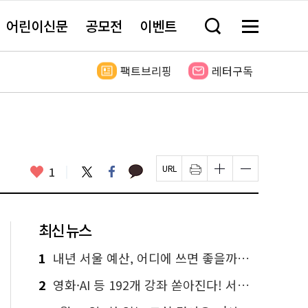
어린이신문
공모전
이벤트
검
메
색
뉴
창
전
열
체
팩트브리핑
레터구독
기
보
기
카
좋
트
페
1
페
인
글
글
카
위
이
아
이
쇄
자
자
오
터
스
요
지
하
크
크
톡
북
U
기
기
기
R
새
크
작
L
창
게
게
최신 뉴스
복
열
변
변
사
림
경
경
하
하
1
내년 서울 예산, 어디에 쓰면 좋을까요? 온라인 투표
기
기
2
영화·AI 등 192개 강좌 쏟아진다! 서울시민대학 선착순 신청