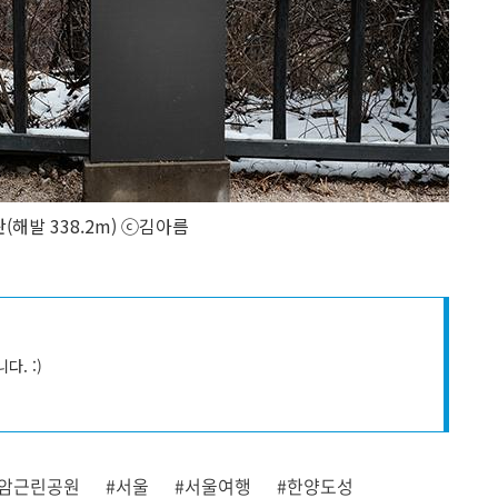
(해발 338.2m) ⓒ김아름
. :)
월암근린공원
#서울
#서울여행
#한양도성