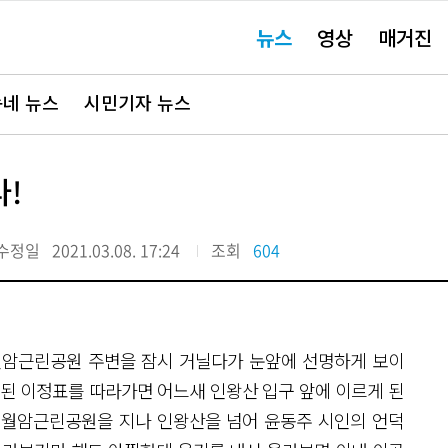
주
뉴스
영상
매거진
요
서
비
스
바
네 뉴스
시민기자 뉴스
로
가
기"
!
수정일
2021.03.08. 17:24
조회
604
월암근린공원 주변을 잠시 거닐다가 눈앞에 선명하게 보이
치된 이정표를 따라가면 어느새 인왕산 입구 앞에 이르게 된
서 월암근린공원을 지나 인왕산을 넘어 윤동주 시인의 언덕