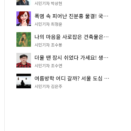
시민기자 박상현
폭염 속 피어난 진분홍 물결! 국립중앙박물관 배롱나무 명소
시민기자 최정윤
나의 마음을 사로잡은 건축물은? '서울시 건축상' 수상작 공개!
시민기자 조수봉
더울 땐 잠시 쉬었다 가세요! 생수 냉장고부터 해피소·무더위쉼터까지
시민기자 조수연
여름방학 어디 갈까? 서울 도심 무료 실내 여행 코스 추천
시민기자 김은주