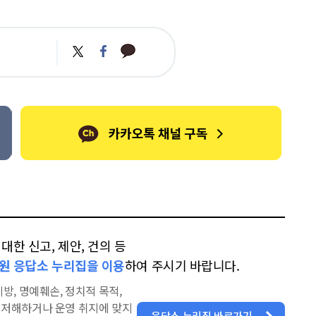
카
트
페
카
위
이
오
터
스
톡
북
한 신고, 제안, 건의 등
원 응답소 누리집을 이용
하여 주시기 바랍니다.
방, 명예훼손, 정치적 목적,
을 저해하거나 운영 취지에 맞지
응답소 누리집 바로가기