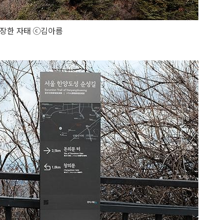
장한 자태 ⓒ김아름