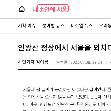
본
페
문
이
뉴
바
지
스
로
상
룸
가
단
뉴
기
으
스
로
기획·이슈
분야별 뉴스
비주얼 뉴스
우리동
주
이
요
동
서
비
스
인왕산 정상에서 서울을 외치다
바
로
가
기
시민기자 김아름
발행일
2021.03.08. 17:24
겨울과 봄 날씨가 공존하던 아름다운 날이었다. 
는 인왕산을 오르지 않을 수가 없었다. 곳곳에 설
다. 이곳 ‘한양도성 인왕산 구간’은 돈의문 터에