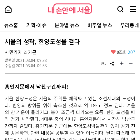
본
페
내
문
이
내
손
검
메
바
지
손
안
색
뉴
로
상
안
주
에
창
전
가
단
에
뉴스홈
기획·이슈
분야별 뉴스
비주얼 뉴스
우리동네
요
서
열
체
기
으
서
서
울
기
보
로
울
비
기
이
-
서울의 성곽, 한양도성을 걷다
스
동
서
바
울
좋
시민기자 최기곤
0
조회
207
로
시
아
가
대
발행일
2021.03.04. 09:33
요
기
페
S
글
글
표
수정일
2021.03.04. 09:33
이
N
자
자
소
지
S
크
크
통
U
공
기
기
포
흥인지문에서 낙산구간까지!
R
유
크
작
털
L
하
게
게
복
기
변
변
서울 한양도성은 서울의 주위를 에워싸고 있는 조선시대의 도성이
사
경
경
다. 한양의 방위를 위해 축조한 것으로 약 18km 정도 된다. 겨울
하
하
의 찬 기운이 물러가고, 봄이 조금씩 다가오는 요즘, 한양 도성을 따
기
기
라 걷기 시작했다. 4대문 중의 하나인 흥인지문에서 시작해 낙산구
간까지 걸었다. 흥인지문 인근에는 한양도성박물관이 있어 걷기 전
에 방문하면, 관련 내용을 공부할 수 있어 이득이다. 날이 따스해 한
양도성을 걷는 사람들이 많았다. 걷는 사람들의 발걸음에는 힘이 넘