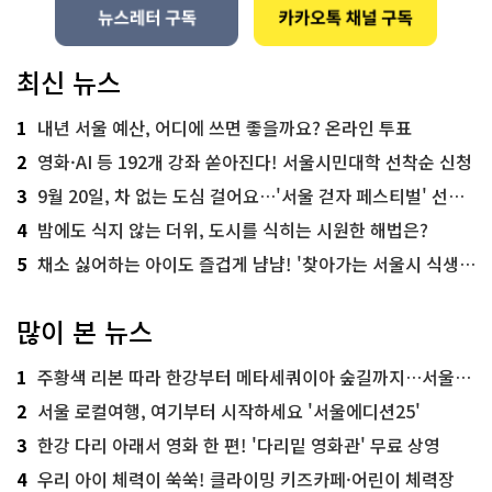
최신 뉴스
1
내년 서울 예산, 어디에 쓰면 좋을까요? 온라인 투표
2
영화·AI 등 192개 강좌 쏟아진다! 서울시민대학 선착순 신청
3
9월 20일, 차 없는 도심 걸어요…'서울 걷자 페스티벌' 선착순 5천명
4
밤에도 식지 않는 더위, 도시를 식히는 시원한 해법은?
5
채소 싫어하는 아이도 즐겁게 냠냠! '찾아가는 서울시 식생활 교육' 현장
많이 본 뉴스
1
주황색 리본 따라 한강부터 메타세쿼이아 숲길까지…서울둘레길 15코스
2
서울 로컬여행, 여기부터 시작하세요 '서울에디션25'
3
한강 다리 아래서 영화 한 편! '다리밑 영화관' 무료 상영
4
우리 아이 체력이 쑥쑥! 클라이밍 키즈카페·어린이 체력장