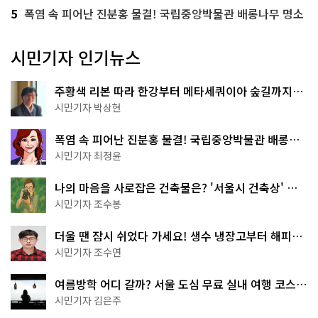
5
폭염 속 피어난 진분홍 물결! 국립중앙박물관 배롱나무 명소
시민기자 인기뉴스
주황색 리본 따라 한강부터 메타세쿼이아 숲길까지…
서울둘레길 15코스
시민기자 박상현
폭염 속 피어난 진분홍 물결! 국립중앙박물관 배롱나
무 명소
시민기자 최정윤
나의 마음을 사로잡은 건축물은? '서울시 건축상' 수
상작 공개!
시민기자 조수봉
더울 땐 잠시 쉬었다 가세요! 생수 냉장고부터 해피소
·무더위쉼터까지
시민기자 조수연
여름방학 어디 갈까? 서울 도심 무료 실내 여행 코스
추천
시민기자 김은주