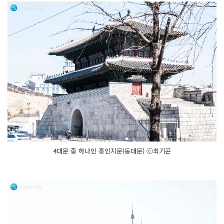
4대문 중 하나인 흥인지문(동대문) ⓒ최기곤