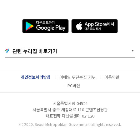
다
A
운
p
로
p
드
S
하
t
기
o
관련 누리집 바로가기
G
r
o
e
o
에
g
서
l
다
개인정보처리방침
이메일 무단수집 거부
이용약관
e
운
P
로
PC버전
l
드
a
하
y
기
서울특별시청 04524
서울특별시 중구 세종대로 110 콘텐츠담당관
대표전화
다산콜센터
02-120
ⓒ
2020. Seoul Metropolitan Government all rights reserved.