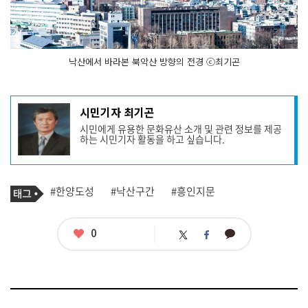
낙산에서 바라본 북악산 방향의 전경 ⓒ최기곤
기
시민기자 최기곤
사
시민에게 유용한 문화유산 소개 및 관련 정보를 제공
작
하는 시민기자 활동을 하고 싶습니다.
성
자
프
로
기
필
태
#한양도성
#낙산구간
#흥인지문
사
그
관
련
태
좋
0
카
트
페
그
아
카
위
이
요
오
터
스
톡
북