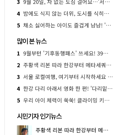
3
9월 20일, 차 없는 도심 걸어요…'서울 걷자 페스티벌' 선착순 5천명
4
밤에도 식지 않는 더위, 도시를 식히는 시원한 해법은?
5
채소 싫어하는 아이도 즐겁게 냠냠! '찾아가는 서울시 식생활 교육' 현장
많이 본 뉴스
1
9월부턴 '기후동행패스' 쓰세요! 39세까지 청년 혜택
2
주황색 리본 따라 한강부터 메타세쿼이아 숲길까지…서울둘레길 15코스
3
서울 로컬여행, 여기부터 시작하세요 '서울에디션25'
4
한강 다리 아래서 영화 한 편! '다리밑 영화관' 무료 상영
5
우리 아이 체력이 쑥쑥! 클라이밍 키즈카페·어린이 체력장
시민기자 인기뉴스
주황색 리본 따라 한강부터 메타세쿼이아 숲길까지…서울둘레길 15코스