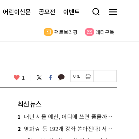
어린이신문
공모전
이벤트
검
메
색
뉴
창
전
열
체
팩트브리핑
레터구독
기
보
기
카
좋
트
페
1
페
인
글
글
카
위
이
아
이
쇄
자
자
오
터
스
요
지
하
크
크
톡
북
U
기
기
기
R
새
크
작
L
창
게
게
최신 뉴스
복
열
변
변
사
림
경
경
하
하
1
내년 서울 예산, 어디에 쓰면 좋을까요? 온라인 투표
기
기
2
영화·AI 등 192개 강좌 쏟아진다! 서울시민대학 선착순 신청