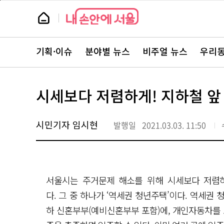
본
페
문
이
뉴
바
지
스
로
상
룸
가
단
뉴
기
으
스
로
기획·이슈
분야별 뉴스
비주얼 뉴스
우리동
주
이
요
동
서
비
스
시세보다 저렴하게! 지하철 앞
바
로
가
기
시민기자 임시현
발행일
2021.03.03. 11:50
서울시는 주거문제 해소를 위해 시세보다 저렴
다. 그 중 하나가 ‘역세권 청년주택’이다. 역세권 
하 신혼부부(예비신혼부부 포함)에, 개인자동차를 