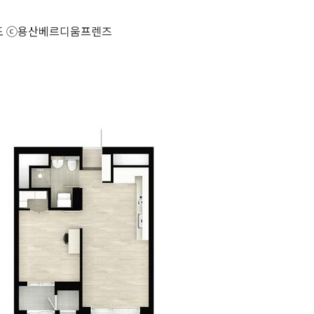
면도 ⓒ용산베르디움프렌즈