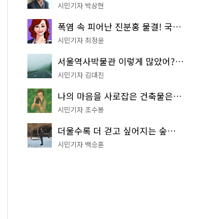
시민기자 박상현
폭염 속 피어난 진분홍 물결! 국립중앙박물관 배롱나무 명소
시민기자 최정윤
서울역사박물관 이렇게 많았어? 주말마다 한 곳씩 떠나는 역사 산책
시민기자 김대진
나의 마음을 사로잡은 건축물은? '서울시 건축상' 수상작 공개!
시민기자 조수봉
더울수록 더 걷고 싶어지는 숲길! 서울둘레길 '아차산 코스'
시민기자 백승훈