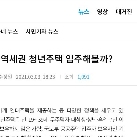
주
뉴스
영상
매거진
요
서
비
스
바
네 뉴스
시민기자 뉴스
로
가
기"
 역세권 청년주택 입주해볼까?
수정일
2021.03.03. 18:23
조회
1,091
하게 임대주택을 제공하는 등 다양한 정책을 세우고 있
청년주택은 만 19~ 39세 무주택자 대학생·청년·혼입 7년 이
보유하지 않은 사람, 국토부 공공주택 입주자 보유자산 기