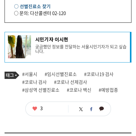
○ 선별진료소 찾기
○ 문의: 다산콜센터 02-120
기
시민기자 이시현
사
궁금했던 정보를 전달하는 서울시민기자가 되고 싶습
작
니다.
성
자
프
로
기
필
태
#서울시
#임시선별진료소
#코로나19 검사
사
그
관
#코로나 검사
#코로나 선제검사
련
#삼성역 선별진료소
#코로나 백신
#예방접종
태
그
좋
3
카
트
페
아
카
위
이
요
오
터
스
톡
북