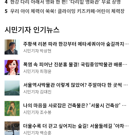
4
한강 다리 아래서 영화 한 편! '다리밑 영화관' 무료 상영
5
우리 아이 체력이 쑥쑥! 클라이밍 키즈카페·어린이 체력장
시민기자 인기뉴스
주황색 리본 따라 한강부터 메타세쿼이아 숲길까지…
서울둘레길 15코스
시민기자 박상현
폭염 속 피어난 진분홍 물결! 국립중앙박물관 배롱나
무 명소
시민기자 최정윤
서울역사박물관 이렇게 많았어? 주말마다 한 곳씩 떠
나는 역사 산책
시민기자 김대진
나의 마음을 사로잡은 건축물은? '서울시 건축상' 수
상작 공개!
시민기자 조수봉
더울수록 더 걷고 싶어지는 숲길! 서울둘레길 '아차산
코스'
시민기자 백승훈