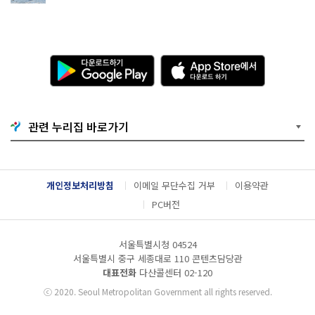
다
A
운
p
로
p
드
S
하
t
기
o
관련 누리집 바로가기
G
r
o
e
o
에
g
서
l
다
개인정보처리방침
이메일 무단수집 거부
이용약관
e
운
P
로
PC버전
l
드
a
하
y
기
서울특별시청 04524
서울특별시 중구 세종대로 110 콘텐츠담당관
대표전화
다산콜센터
02-120
ⓒ
2020. Seoul Metropolitan Government all rights reserved.