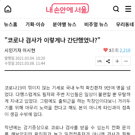
본
페
내
문
이
내
손
검
메
바
지
손
안
색
뉴
로
상
안
주
에
창
전
가
단
에
뉴스홈
기획·이슈
분야별 뉴스
비주얼 뉴스
우리동네
요
서
열
체
기
으
서
서
울
기
보
로
울
비
기
이
-
"코로나 검사가 이렇게나 간단했었나?"
스
동
서
바
울
좋
시민기자 이시현
3
조회
2,210
로
시
아
가
대
발행일
2021.03.04. 10:20
요
기
페
S
글
글
표
수정일
2021.03.08. 11:44
이
N
자
자
소
지
S
크
크
통
U
공
기
기
포
R
유
크
작
털
코로나19의 꺾이지 않는 기세로 국내 누적 확진환자 9만여 명을 넘
L
하
게
게
복
기
변
변
었다. 다행스럽게도 필자와 주변 지인들은 일상이 불편할 뿐 무탈하
사
경
경
게 지내고 있었다. 그럼에도 출퇴근을 하는 직장인이다보니 거리두
하
하
기를 위해 아무리 노력을 한다고 해도 본의 아니게 타인과의 접촉
기
기
이 생길 수밖에 없다.
작년에는 감기증상으로 코로나 검사를 받을 수 있는지 전화 문의
를 해보았지만 확진자가 늘고 밀접접촉자가 아니면 검사가 힘들