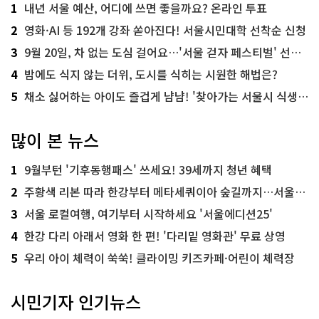
1
내년 서울 예산, 어디에 쓰면 좋을까요? 온라인 투표
2
영화·AI 등 192개 강좌 쏟아진다! 서울시민대학 선착순 신청
3
9월 20일, 차 없는 도심 걸어요…'서울 걷자 페스티벌' 선착순 5천명
4
밤에도 식지 않는 더위, 도시를 식히는 시원한 해법은?
5
채소 싫어하는 아이도 즐겁게 냠냠! '찾아가는 서울시 식생활 교육' 현장
많이 본 뉴스
1
9월부턴 '기후동행패스' 쓰세요! 39세까지 청년 혜택
2
주황색 리본 따라 한강부터 메타세쿼이아 숲길까지…서울둘레길 15코스
3
서울 로컬여행, 여기부터 시작하세요 '서울에디션25'
4
한강 다리 아래서 영화 한 편! '다리밑 영화관' 무료 상영
5
우리 아이 체력이 쑥쑥! 클라이밍 키즈카페·어린이 체력장
시민기자 인기뉴스