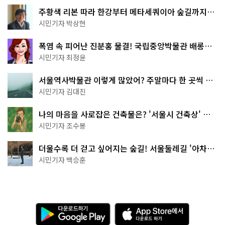
주황색 리본 따라 한강부터 메타세쿼이아 숲길까지…
서울둘레길 15코스
시민기자 박상현
폭염 속 피어난 진분홍 물결! 국립중앙박물관 배롱나
무 명소
시민기자 최정윤
서울역사박물관 이렇게 많았어? 주말마다 한 곳씩 떠
나는 역사 산책
시민기자 김대진
나의 마음을 사로잡은 건축물은? '서울시 건축상' 수
상작 공개!
시민기자 조수봉
더울수록 더 걷고 싶어지는 숲길! 서울둘레길 '아차산
코스'
시민기자 백승훈
다
A
운
p
로
p