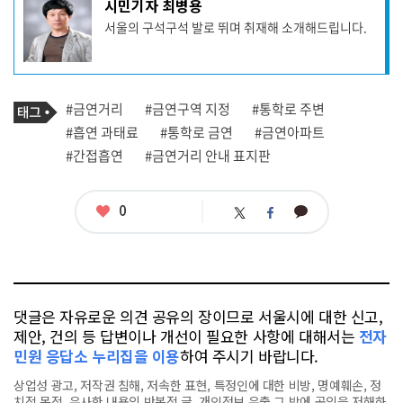
기
시민기자 최병용
사
서울의 구석구석 발로 뛰며 취재해 소개해드립니다.
작
성
자
프
로
기
필
태
#금연거리
#금연구역 지정
#통학로 주변
사
그
관
#흡연 과태료
#통학로 금연
#금연아파트
련
#간접흡연
#금연거리 안내 표지판
태
그
좋
0
카
트
페
아
카
위
이
요
오
터
스
톡
북
댓글은 자유로운 의견 공유의 장이므로 서울시에 대한 신고,
제안, 건의 등 답변이나 개선이 필요한 사항에 대해서는
전자
민원 응답소 누리집을 이용
하여 주시기 바랍니다.
상업성 광고, 저작권 침해, 저속한 표현, 특정인에 대한 비방, 명예훼손, 정
치적 목적, 유사한 내용의 반복적 글, 개인정보 유출,그 밖에 공익을 저해하