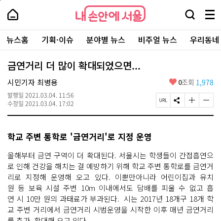
본
페
내
문
이
내
손
검
메
바
지
손
안
색
뉴
로
상
안
주
에
창
전
가
단
에
뉴스홈
기획·이슈
분야별 뉴스
비주얼 뉴스
우리동네
요
서
열
체
기
으
서
서
울
기
보
로
울
비
기
이
-
금연거리 더 많이 확대되었으면...
스
동
서
바
울
좋
시민기자 최병용
0
조회
1,978
로
시
아
가
대
발행일
2021.03.04. 11:56
요
기
페
S
글
글
표
수정일
2021.03.04. 17:02
이
N
자
자
소
지
S
크
크
통
U
공
기
기
포
학교 주변 통학로 '금연거리'로 지정 운영
R
유
크
작
털
L
하
게
게
복
기
변
변
올해부터 금연 구역이 더 확대된다. 서울시는 학생들이 간접흡연으
사
경
경
로 인해 건강을 해치는 걸 예방하기 위해 학교 주변 통학로를 금연거
하
하
리로 지정해 운영해 오고 있다. 이뿐만아니라 어린이집과 유치
기
기
원 등 보육 시설 주변 10m 이내에서도 담배를 피울 수 없고 흡
연 시 10만 원의 과태료가 부과된다. 시는 2017년 18개구 18개 학
교 주변 거리에서 금연거리 시범운영을 시작한 이후 매년 금연거리
를 추가, 확대해 오고 있다.