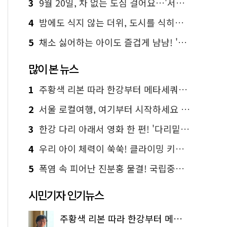
3
9월 20일, 차 없는 도심 걸어요…'서울 걷자 페스티벌' 선착순 5천명
4
밤에도 식지 않는 더위, 도시를 식히는 시원한 해법은?
5
채소 싫어하는 아이도 즐겁게 냠냠! '찾아가는 서울시 식생활 교육' 현장
많이 본 뉴스
1
주황색 리본 따라 한강부터 메타세쿼이아 숲길까지…서울둘레길 15코스
2
서울 로컬여행, 여기부터 시작하세요 '서울에디션25'
3
한강 다리 아래서 영화 한 편! '다리밑 영화관' 무료 상영
4
우리 아이 체력이 쑥쑥! 클라이밍 키즈카페·어린이 체력장
5
폭염 속 피어난 진분홍 물결! 국립중앙박물관 배롱나무 명소
시민기자 인기뉴스
주황색 리본 따라 한강부터 메타세쿼이아 숲길까지…서울둘레길 15코스