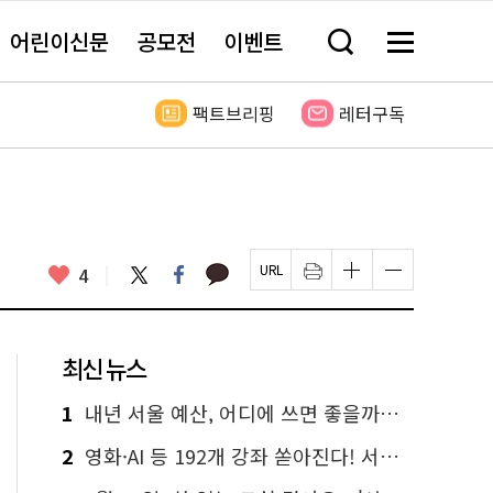
어린이신문
공모전
이벤트
검
메
색
뉴
창
전
열
체
팩트브리핑
레터구독
기
보
기
카
좋
트
페
4
페
인
글
글
카
위
이
아
이
쇄
자
자
오
터
스
요
지
하
크
크
톡
북
U
기
기
기
R
새
크
작
L
창
게
게
최신 뉴스
복
열
변
변
사
림
경
경
하
하
1
내년 서울 예산, 어디에 쓰면 좋을까요? 온라인 투표
기
기
2
영화·AI 등 192개 강좌 쏟아진다! 서울시민대학 선착순 신청