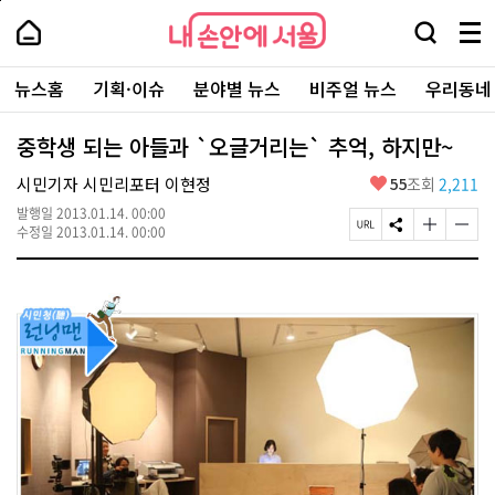
본
페
내
문
이
내
손
검
메
바
지
손
안
색
뉴
로
상
안
주
에
창
전
가
단
에
뉴스홈
기획·이슈
분야별 뉴스
비주얼 뉴스
우리동네
요
서
열
체
기
으
서
서
울
기
보
로
울
비
기
이
-
중학생 되는 아들과 `오글거리는` 추억, 하지만~
스
동
서
바
울
좋
시민기자 시민리포터 이현정
55
조회
2,211
로
시
아
가
대
발행일
2013.01.14. 00:00
요
기
페
S
글
글
표
수정일
2013.01.14. 00:00
이
N
자
자
소
지
S
크
크
통
U
공
기
기
포
R
유
크
작
털
L
하
게
게
복
기
변
변
사
경
경
하
하
기
기