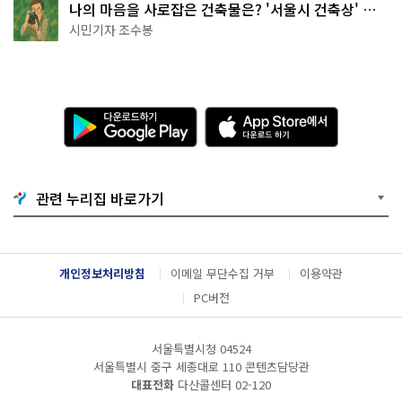
나의 마음을 사로잡은 건축물은? '서울시 건축상' 수
상작 공개!
시민기자 조수봉
다
A
운
p
로
p
드
S
하
t
기
o
관련 누리집 바로가기
G
r
o
e
o
에
g
서
l
다
개인정보처리방침
이메일 무단수집 거부
이용약관
e
운
P
로
PC버전
l
드
a
하
y
기
서울특별시청 04524
서울특별시 중구 세종대로 110 콘텐츠담당관
대표전화
다산콜센터
02-120