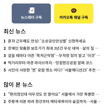
최신 뉴스
1
혼자 근무해도 안심! '소상공인안심벨' 신청하세요
2
장애인 맞춤형 보조기기 최대 3년간 무상 대여…삶의 질 높인다
3
걸을 때마다 아픈 '족저근막염'…무작정 참지 말고 '이것' 해보세요!
4
먹거리부터 야경 라이브까지…망원한강공원 알짜 코스
5
시민이 사랑한 '찐' 로컬 명소 어디? '서울에디션25' 추천 코스
많이 본 뉴스
1
"편의점인데 아무것도 안 팔아요" 서울에서 가장 특별한 편의점의 정체
2
주황색 리본 따라 한강부터 메타세쿼이아 숲길까지…서울둘레길 15코스