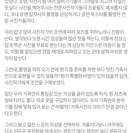
있었다. 조명, 사진기 등 여러 설비기기들이 그야말로 최고의 시설인
듯싶다. 사진을 찍어주시는 전문사진작가들의 프로필도 예사롭지 않
다. 국내 유명 잡지사의 촬영을 담당하거나 공연 포스터를 촬영한 전
문 사진가들이다.
자리 잡고 앉아 사진작가의 조언에 따라 포즈를 취하노라니 진땀이
난다. 생각보다 오랜 시간 정성들여 많은 컷을 찍는다. 이렇게 정성스
럽게 찍은 사진을 무료로 받는다는 게 상당히 미안스런 마음이 들 정
도. 이럴 줄 알았으면 정말 제대로 차려입고 오는 건데 살짝 아쉬운 생
각이 앞선다.
그런데, 촬영을 하러 오기 전에 뭔가 좀 준비를 하면 보다 멋진 가족사
진으로 표현될 수 있지 않을까? 뭔가 특별한 비법이 있지 않을까 싶어,
사진작가에게 조언을 구해보았다.
일단 우리 가족만의 통일감 있는 의상을 골라 입도록 하자. 흰 셔츠에
청바지라도 좋다. 따로 옷을 구입하지 않더라도 우리 가족만의 분위
기를 정해 맞춰 입어 보는 건 어떨까? 가족사진의 의미가 한결 살아난
다고 한다.
그리고 밝고 젊은 느낌의 의상을 선택하자. 겨울이다보니 아무래도
다소 어두운 옷차림을 하게 되는 경우가 많다. 하지만 보다 생동감 넘