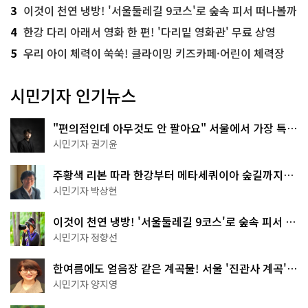
3
이것이 천연 냉방! '서울둘레길 9코스'로 숲속 피서 떠나볼까
4
한강 다리 아래서 영화 한 편! '다리밑 영화관' 무료 상영
5
우리 아이 체력이 쑥쑥! 클라이밍 키즈카페·어린이 체력장
시민기자 인기뉴스
"편의점인데 아무것도 안 팔아요" 서울에서 가장 특별
한 편의점의 정체
시민기자 권기윤
주황색 리본 따라 한강부터 메타세쿼이아 숲길까지…
서울둘레길 15코스
시민기자 박상현
이것이 천연 냉방! '서울둘레길 9코스'로 숲속 피서 떠
나볼까
시민기자 정향선
한여름에도 얼음장 같은 계곡물! 서울 '진관사 계곡'이
천국이네~
시민기자 양지영