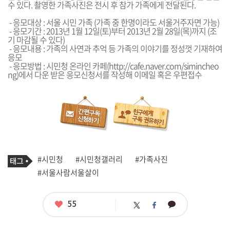
수 있다. 촬영한 가족사진은 전시 후 참가 가족에게 전달된다.
- 응모대상 : 서울 시민 가족 (가족 중 한명이라도 서울거주자면 가능)
- 응모기간 : 2013년 1월 12일(토)부터 2013년 2월 28일(목)까지 (조
기 마감될 수 있다)
- 응모내용 : 가족의 사연과 추억 등 가족의 이야기를 정성껏 기재하여
응모
- 응모방법 : 시민청 온라인 카페(
http://cafe.naver.com/simincheo
ng
)에서 다운 받은 응모신청서를 작성해 이메일 혹은 우편접수
기
태
#시민청
#시민청갤러리
#가족사진
사
그
관
#서울사람서울살이
련
태
그
좋
55
카
트
페
아
카
위
이
요
오
터
스