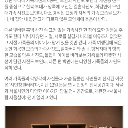
를 중심으로 한복 부대가 양쪽에 포진된 결혼사진도, 회갑연에 모인
대가족 사진도 보인다. 다소 경직된 표정과 자세의 가족 모습을 보자
니, 네 집안 내 집안 크게 다르지 않은 모양새에 웃음이 난다.
때론 빛바랜 흑백 사진 속 표정 없는 가족사진 한 장이 묘한 감동을 주
기도 한다. 넉넉지 않던 시절, 서로를 살갑게 바라볼 여유조차 없었던
그 시절 가족들의 이야기가 담겨 있을 것만 같다. 가족 여행길에 찍은
듯한 화목한 모습의 가족사진도, 할아버지와 손녀, 형제자매의 행복
한 모습을 담은 사진도, 돌잡이 아이를 바라보는 가족들의 따뜻한 시
선이 담긴 사진도 보인다. 다른 편 벽면에는 다양한 가족들의 사연도
적혀 있다.
여러 가족들의 각양각색 사진들과 가슴 뭉클한 사연들이 전시된 이곳
은 '시민청갤러리'다. 지난 12일 문을 연 시민청의 전시공간이다. 서울
과 서울시민의 다양한 이야기가 담길 전시공간으로, 개관전 <서울사
람 서울살이>전이 열리고 있다.