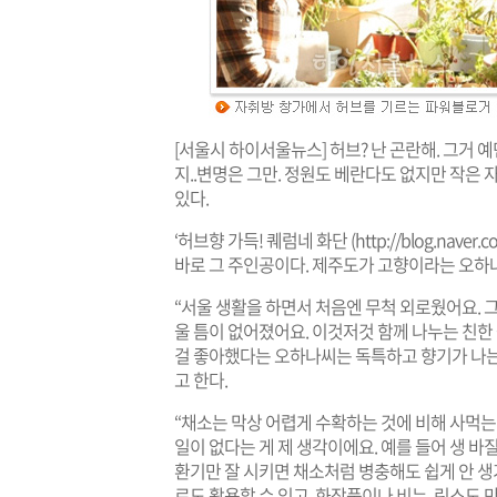
[서울시 하이서울뉴스] 허브? 난 곤란해. 그거
지..변명은 그만. 정원도 베란다도 없지만 작은 
있다.
‘허브향 가득! 퀘럼네 화단 (
http://blog.naver.
바로 그 주인공이다. 제주도가 고향이라는 오하나
“서울 생활을 하면서 처음엔 무척 외로웠어요.
울 틈이 없어졌어요. 이것저것 함께 나누는 친한
걸 좋아했다는 오하나씨는 독특하고 향기가 나는
고 한다.
“채소는 막상 어렵게 수확하는 것에 비해 사먹는 
일이 없다는 게 제 생각이에요. 예를 들어 생 바
환기만 잘 시키면 채소처럼 병충해도 쉽게 안 생기
로도 활용할 수 있고, 화장품이나 비누, 린스도 