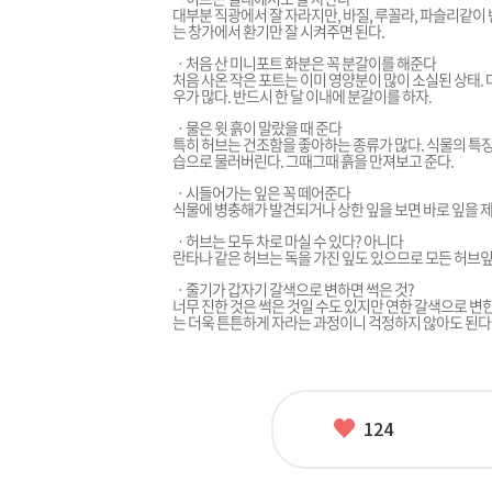
대부분 직광에서 잘 자라지만, 바질, 루꼴라, 파슬리같이 
는 창가에서 환기만 잘 시켜주면 된다.
ㆍ처음 산 미니포트 화분은 꼭 분갈이를 해준다
처음 사온 작은 포트는 이미 영양분이 많이 소실된 상태.
우가 많다. 반드시 한 달 이내에 분갈이를 하자.
ㆍ물은 윗 흙이 말랐을 때 준다
특히 허브는 건조함을 좋아하는 종류가 많다. 식물의 특징
습으로 물러버린다. 그때그때 흙을 만져보고 준다.
ㆍ시들어가는 잎은 꼭 떼어준다
식물에 병충해가 발견되거나 상한 잎을 보면 바로 잎을 제
ㆍ허브는 모두 차로 마실 수 있다? 아니다
란타나 같은 허브는 독을 가진 잎도 있으므로 모든 허브잎
ㆍ줄기가 갑자기 갈색으로 변하면 썩은 것?
너무 진한 것은 썩은 것일 수도 있지만 연한 갈색으로 변
는 더욱 튼튼하게 자라는 과정이니 걱정하지 않아도 된다
좋
124
아
요