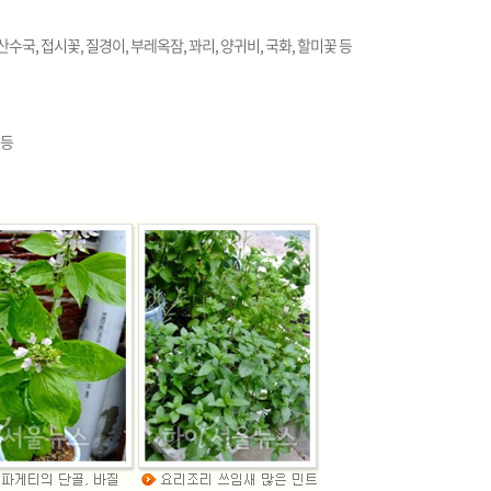
산수국, 접시꽃, 질경이, 부레옥잠, 꽈리, 양귀비, 국화, 할미꽃 등
 등