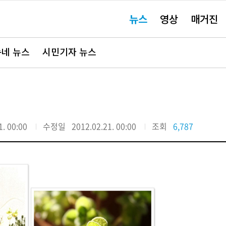
주
뉴스
영상
매거진
요
서
비
스
바
네 뉴스
시민기자 뉴스
로
가
기"
1. 00:00
수정일
2012.02.21. 00:00
조회
6,787