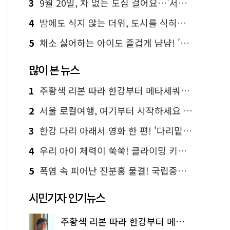
3
9월 20일, 차 없는 도심 걸어요…'서울 걷자 페스티벌' 선착순 5천명
4
밤에도 식지 않는 더위, 도시를 식히는 시원한 해법은?
5
채소 싫어하는 아이도 즐겁게 냠냠! '찾아가는 서울시 식생활 교육' 현장
많이 본 뉴스
1
주황색 리본 따라 한강부터 메타세쿼이아 숲길까지…서울둘레길 15코스
2
서울 로컬여행, 여기부터 시작하세요 '서울에디션25'
3
한강 다리 아래서 영화 한 편! '다리밑 영화관' 무료 상영
4
우리 아이 체력이 쑥쑥! 클라이밍 키즈카페·어린이 체력장
5
폭염 속 피어난 진분홍 물결! 국립중앙박물관 배롱나무 명소
시민기자 인기뉴스
주황색 리본 따라 한강부터 메타세쿼이아 숲길까지…서울둘레길 15코스