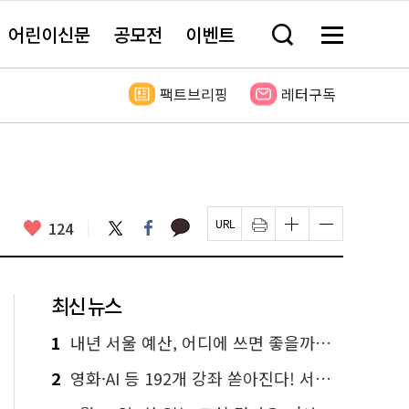
어린이신문
공모전
이벤트
검
메
색
뉴
창
전
열
체
팩트브리핑
레터구독
기
보
기
카
좋
트
페
124
페
인
글
글
카
위
이
아
이
쇄
자
자
오
터
스
요
지
하
크
크
톡
북
U
기
기
기
R
새
크
작
L
창
게
게
최신 뉴스
복
열
변
변
사
림
경
경
하
하
1
내년 서울 예산, 어디에 쓰면 좋을까요? 온라인 투표
기
기
2
영화·AI 등 192개 강좌 쏟아진다! 서울시민대학 선착순 신청