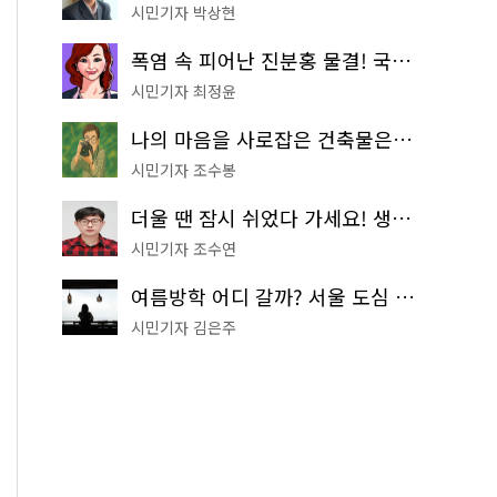
시민기자 박상현
폭염 속 피어난 진분홍 물결! 국립중앙박물관 배롱나무 명소
시민기자 최정윤
나의 마음을 사로잡은 건축물은? '서울시 건축상' 수상작 공개!
시민기자 조수봉
더울 땐 잠시 쉬었다 가세요! 생수 냉장고부터 해피소·무더위쉼터까지
시민기자 조수연
여름방학 어디 갈까? 서울 도심 무료 실내 여행 코스 추천
시민기자 김은주