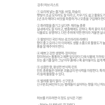
강추! 허브 리스트
① 요리에 넣는 즐거움- 바질, 파슬리
햇빛이 조금 모자라도 잘 자라고, 키우기도 쉽고 활용도가 
1년 초라 해마다 씨앗을 파종하거나 모종을 구입해야 한다
② 화려함을 즐기고 싶다면- 제라늄 종류
실내에서도 잘 자라고, 병충해에도 강하다. 특히 꽃이 자
식물로도 유명하다. 다만 추위에 약한 편이라 겨울엔 실내
③ 팔방미인 국민 허브-로즈마리와 라벤더
향이 좋고 요리나 차 이외에도 생활 소품으로 활용도가 높
풍을 잘 해주어야 한다.
④ 예쁘고 강한 생명력- 장미허브
장미허브는 통통하고 예쁜 잎모양이 다육식물에 가까워 물을
브는 줄기를 잘라 그냥 아무 흙에나 푹 꽂아놓아도 쉽게 
⑤ 상큼한 향, 왕성한 번식력-민트
민트 종류들은 대부분 괴물급의 번식력을 자랑한다. 특히 
리 등에 활용할 수 있다.
⑥ 벌레를 멀리 멀리- 신구문초
신구문초(써던우드)는 벌레들이 싫어하는 향을 지닌 허브로
허브를 키우려면 이 정도 상식은 기본!
ㆍ허브는 실내에서도 잘 자란다