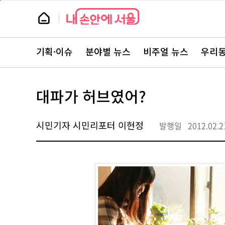
본
페
문
이
뉴
바
지
스
로
상
룸
가
단
뉴
기
으
스
로
기획·이슈
분야별 뉴스
비주얼 뉴스
우리동
주
이
요
동
서
비
스
대파가 허브였어?
바
로
가
기
시민기자 시민리포터 이현정
발행일
2012.02.2