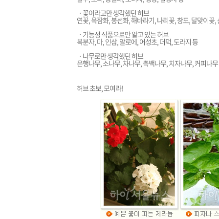
ㆍ꽃이라고만 생각했던 허브
연꽃, 옥잠화, 봉선화, 해바라기, 나리꽃, 창포, 달맞이꽃, 
ㆍ기능성 식품으로만 알고 있는 허브
복분자, 마, 인삼, 알로에, 어성초, 더덕, 도라지 등
ㆍ나무로만 생각했던 허브
은행나무, 소나무, 차나무, 측백나무, 치자나무, 커피나무
허브 초보, 모여라!