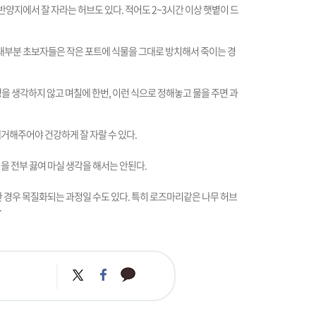
반양지에서 잘 자라는 허브도 있다. 적어도 2~3시간 이상 햇볕이 드
 대부분 초보자들은 작은 포트에 식물을 그대로 방치해서 죽이는 경
을 생각하지 않고 며칠에 한번, 이런 식으로 정해놓고 물을 주면 과
거해주어야 건강하게 잘 자랄 수 있다.
을 전부 끓여 마실 생각을 해서는 안된다.
한 경우 목질화되는 과정일 수도 있다. 특히 로즈마리같은 나무 허브
.
카
트
페
카
위
이
오
터
스
톡
북