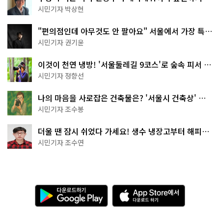
서울둘레길 15코스
시민기자 박상현
"편의점인데 아무것도 안 팔아요" 서울에서 가장 특별
한 편의점의 정체
시민기자 권기윤
이것이 천연 냉방! '서울둘레길 9코스'로 숲속 피서 떠
나볼까
시민기자 정향선
나의 마음을 사로잡은 건축물은? '서울시 건축상' 수
상작 공개!
시민기자 조수봉
더울 땐 잠시 쉬었다 가세요! 생수 냉장고부터 해피소
·무더위쉼터까지
시민기자 조수연
다
A
운
p
로
p
드
S