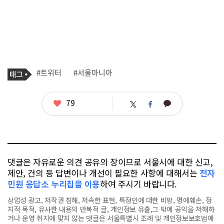
기
태
#트위터
#서울마니아
사
그
관
련
태
좋
79
카
트
페
그
아
카
위
이
요
오
터
스
톡
북
댓글은 자유로운 의견 공유의 장이므로 서울시에 대한 신고,
제안, 건의 등 답변이나 개선이 필요한 사항에 대해서는
전자
민원 응답소 누리집을 이용
하여 주시기 바랍니다.
상업성 광고, 저작권 침해, 저속한 표현, 특정인에 대한 비방, 명예훼손, 정
치적 목적, 유사한 내용의 반복적 글, 개인정보 유출,그 밖에 공익을 저해하
거나 운영 취지에 맞지 않는 댓글은 서울특별시 조례 및 개인정보보호법에