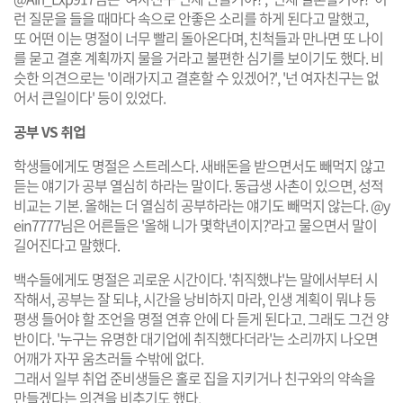
런 질문을 들을 때마다 속으로 안좋은 소리를 하게 된다고 말했고,
또 어떤 이는 명절이 너무 빨리 돌아온다며, 친척들과 만나면 또 나이
를 묻고 결혼 계획까지 물을 거라고 불편한 심기를 보이기도 했다. 비
슷한 의견으로는 '이래가지고 결혼할 수 있겠어?', '넌 여자친구는 없
어서 큰일이다' 등이 있었다.
공부 VS 취업
학생들에게도 명절은 스트레스다. 새배돈을 받으면서도 빼먹지 않고
듣는 얘기가 공부 열심히 하라는 말이다. 동급생 사촌이 있으면, 성적
비교는 기본. 올해는 더 열심히 공부하라는 얘기도 빼먹지 않는다. @y
ein7777님은 어른들은 '올해 니가 몇학년이지?'라고 물으면서 말이
길어진다고 말했다.
백수들에게도 명절은 괴로운 시간이다. '취직했냐'는 말에서부터 시
작해서, 공부는 잘 되냐, 시간을 낭비하지 마라, 인생 계획이 뭐냐 등
평생 들어야 할 조언을 명절 연휴 안에 다 듣게 된다고. 그래도 그건 양
반이다. '누구는 유명한 대기업에 취직했다더라'는 소리까지 나오면
어깨가 자꾸 움츠러들 수밖에 없다.
그래서 일부 취업 준비생들은 홀로 집을 지키거나 친구와의 약속을
만들겠다는 의견을 비추기도 했다.