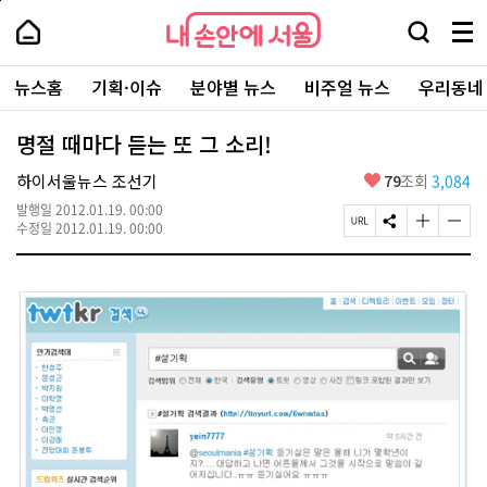
본
페
내
문
이
내
손
검
메
바
지
손
안
색
뉴
로
상
안
주
에
창
전
가
단
에
뉴스홈
기획·이슈
분야별 뉴스
비주얼 뉴스
우리동네
요
서
열
체
기
으
서
서
울
기
보
로
울
비
기
이
-
명절 때마다 듣는 또 그 소리!
스
동
서
바
울
좋
하이서울뉴스 조선기
79
조회
3,084
로
시
아
가
대
발행일
2012.01.19. 00:00
요
기
페
S
글
글
표
수정일
2012.01.19. 00:00
이
N
자
자
소
지
S
크
크
통
U
공
기
기
포
R
유
크
작
털
L
하
게
게
복
기
변
변
사
경
경
하
하
기
기