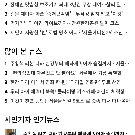
2
장애인 맞춤형 보조기기 최대 3년간 무상 대여…삶의 질 높인다
3
걸을 때마다 아픈 '족저근막염'…무작정 참지 말고 '이것' 해보세요!
4
먹거리부터 야경 라이브까지…망원한강공원 알짜 코스
5
시민이 사랑한 '찐' 로컬 명소 어디? '서울에디션25' 추천 코스
많이 본 뉴스
1
주황색 리본 따라 한강부터 메타세쿼이아 숲길까지…서울둘레길 15코스
2
"편의점인데 아무것도 안 팔아요" 서울에서 가장 특별한 편의점의 정체
3
한강 다리 아래서 영화 한 편! '다리밑 영화관' 무료 상영
4
우리 아이 체력이 쑥쑥! 클라이밍 키즈카페·어린이 체력장
5
이것이 천연 냉방! '서울둘레길 9코스'로 숲속 피서 떠나볼까
시민기자 인기뉴스
주황색 리본 따라 한강부터 메타세쿼이아 숲길까지…