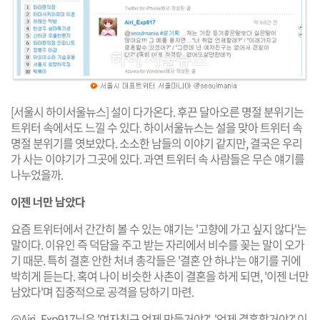
[서울시 하이서울뉴스] 설이 다가온다. 후끈 달아오른 명절 분위기는
트위터 속에서도 느낄 수 있다. 하이서울뉴스는 설을 맞아 트위터 속
명절 분위기를 엿보았다. 소소한 남들의 이야기 같지만, 결국은 우리
가 사는 이야기가 그곳에 있다. 과연 트위터 속 사람들은 무슨 얘기를
나누었을까.
이젠 너만 남았다
요즘 트위터에서 간간히 볼 수 있는 얘기는 '고향에 가고 싶지 않다'는
말이다. 이유인 즉 덕담을 주고 받는 자리에서 비수를 꽂는 말이 오가
기 때문. 특히 결혼 안한 처녀 총각들은 '결혼 안 하냐'는 얘기를 귀에
박히게 듣는다. 혹여 나이 비슷한 사촌이 결혼을 하게 되면, '이젠 너만
남았다'며 집중적으로 공격을 당하기 마련.
@Airi_Exp917님은 '여자친구 언제 만들거야?', '언제 결혼할거야?' 이