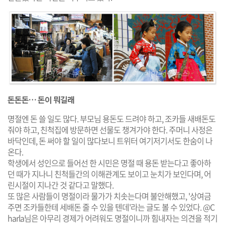
돈돈돈… 돈이 뭐길래
명절엔 돈 쓸 일도 많다. 부모님 용돈도 드려야 하고, 조카들 새배돈도
줘야 하고, 친척집에 방문하면 선물도 챙겨가야 한다. 주머니 사정은
바닥인데, 돈 써야 할 일이 많다보니 트위터 여기저기서도 한숨이 나
온다.
학생에서 성인으로 들어선 한 시민은 명절 때 용돈 받는다고 좋아하
던 때가 지나니 친척들간의 이해관계도 보이고 눈치가 보인다며, 어
린시절이 지나간 것 같다고 말했다.
또 많은 사람들이 명절이라 물가가 치솟는다며 불안해했고, '상여금
주면 조카들한테 세배돈 줄 수 있을 텐데'라는 글도 볼 수 있었다. @C
harla님은 아무리 경제가 어려워도 명절이니까 힘내자는 의견을 적기