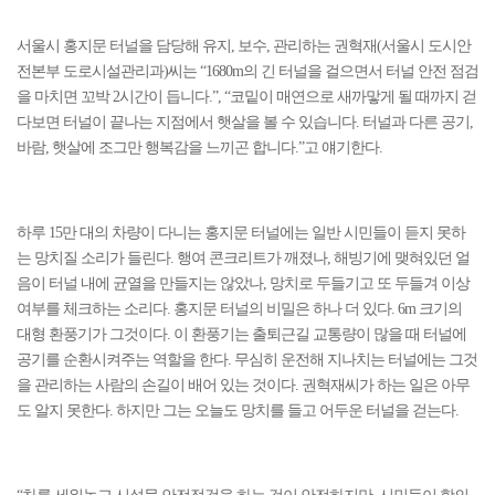
서울시 홍지문 터널을 담당해 유지, 보수, 관리하는 권혁재(서울시 도시안
전본부 도로시설관리과)씨는 “1680m의 긴 터널을 걸으면서 터널 안전 점검
을 마치면 꼬박 2시간이 듭니다.”, “코밑이 매연으로 새까맣게 될 때까지 걷
다보면 터널이 끝나는 지점에서 햇살을 볼 수 있습니다. 터널과 다른 공기,
바람, 햇살에 조그만 행복감을 느끼곤 합니다.”고 얘기한다.
하루 15만 대의 차량이 다니는 홍지문 터널에는 일반 시민들이 듣지 못하
는 망치질 소리가 들린다. 행여 콘크리트가 깨졌나, 해빙기에 맺혀있던 얼
음이 터널 내에 균열을 만들지는 않았나, 망치로 두들기고 또 두들겨 이상
여부를 체크하는 소리다. 홍지문 터널의 비밀은 하나 더 있다. 6m 크기의
대형 환풍기가 그것이다. 이 환풍기는 출퇴근길 교통량이 많을 때 터널에
공기를 순환시켜주는 역할을 한다. 무심히 운전해 지나치는 터널에는 그것
을 관리하는 사람의 손길이 배어 있는 것이다. 권혁재씨가 하는 일은 아무
도 알지 못한다. 하지만 그는 오늘도 망치를 들고 어두운 터널을 걷는다.