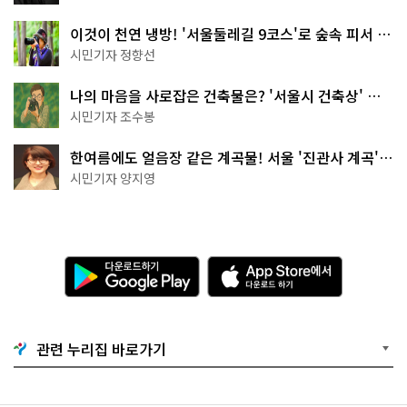
이것이 천연 냉방! '서울둘레길 9코스'로 숲속 피서 떠
나볼까
시민기자 정향선
나의 마음을 사로잡은 건축물은? '서울시 건축상' 수
상작 공개!
시민기자 조수봉
한여름에도 얼음장 같은 계곡물! 서울 '진관사 계곡'이
천국이네~
시민기자 양지영
다
A
운
p
로
p
드
S
하
t
기
o
관련 누리집 바로가기
G
r
o
e
o
에
g
서