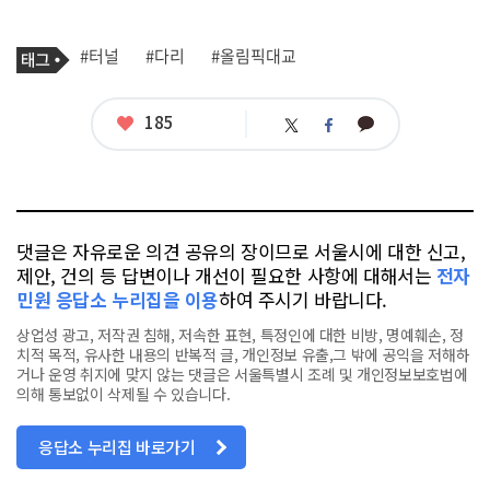
기
태
#터널
#다리
#올림픽대교
사
그
관
련
태
좋
185
카
트
페
그
아
카
위
이
요
오
터
스
톡
북
댓글은 자유로운 의견 공유의 장이므로 서울시에 대한 신고,
제안, 건의 등 답변이나 개선이 필요한 사항에 대해서는
전자
민원 응답소 누리집을 이용
하여 주시기 바랍니다.
상업성 광고, 저작권 침해, 저속한 표현, 특정인에 대한 비방, 명예훼손, 정
치적 목적, 유사한 내용의 반복적 글, 개인정보 유출,그 밖에 공익을 저해하
거나 운영 취지에 맞지 않는 댓글은 서울특별시 조례 및 개인정보보호법에
의해 통보없이 삭제될 수 있습니다.
응답소 누리집 바로가기