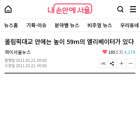
본
페
내
문
이
내
손
검
메
바
지
손
안
색
뉴
로
상
안
주
에
창
전
가
단
에
뉴스홈
기획·이슈
분야별 뉴스
비주얼 뉴스
우리동네
요
서
열
체
기
으
서
서
울
기
보
로
울
비
기
이
-
올림픽대교 안에는 높이 59m의 엘리베이터가 있다
스
동
서
바
울
좋
하이서울뉴스
185
조회
4,174
로
시
아
가
대
발행일
2011.03.22. 00:00
요
기
페
S
글
글
표
수정일
2011.03.22. 00:00
이
N
자
자
소
지
S
크
크
통
U
공
기
기
포
R
유
크
작
털
L
하
게
게
복
기
변
변
사
경
경
하
하
기
기