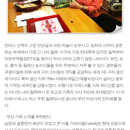
안데스 산맥의 고운 만년설과 파란 하늘이 눈부시고, 빙하와 사막이 공존
하는 세계에서 가장 긴 나라 칠레. 지구의 가장 반대쪽에 있지만 일찍부터
자유무역협정(FTA)을 맺어서 우리나라와 교류가 많은 나라이다. 와인, 포
도 ,홍어 등 칠레산 농수산물을 우리 주변에서 자주 볼 수 있다. 광부들의
곡괭이질에 의해 세계 구리 소비량의 35%를 공급하는 세계 1위 구리 생산
국가이다. 특히 광산 지하 700m 아래에 69일간 매몰되었다가 살아난 광부
의 기적은 세계인을 감동시켰다. 비행기로 미국 LA를 거쳐 30시간쯤 걸리
는 머나먼 나라 칠레에서 온 외교관 가족의 식사 자리에 초대받았다. 이 자
리에서 데니스 빅스 주한 칠레대사관 공사의 부인 마르샤와 인터뷰를 했
다.
- 우선 가족 소개를 부탁한다.
남편과 결혼한지 40년이 되었고 큰 아들 가브리엘(Gabriel)은 현재 프랑스에