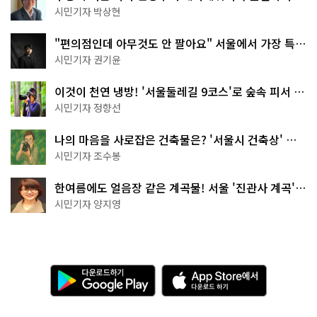
서울둘레길 15코스
시민기자 박상현
"편의점인데 아무것도 안 팔아요" 서울에서 가장 특별
한 편의점의 정체
시민기자 권기윤
이것이 천연 냉방! '서울둘레길 9코스'로 숲속 피서 떠
나볼까
시민기자 정향선
나의 마음을 사로잡은 건축물은? '서울시 건축상' 수
상작 공개!
시민기자 조수봉
한여름에도 얼음장 같은 계곡물! 서울 '진관사 계곡'이
천국이네~
시민기자 양지영
다
A
운
p
로
p
드
S