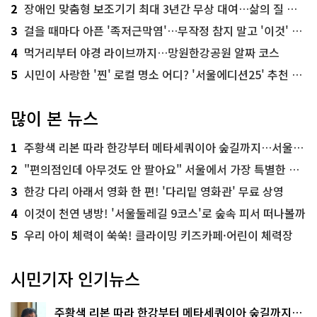
2
장애인 맞춤형 보조기기 최대 3년간 무상 대여…삶의 질 높인다
3
걸을 때마다 아픈 '족저근막염'…무작정 참지 말고 '이것' 해보세요!
4
먹거리부터 야경 라이브까지…망원한강공원 알짜 코스
5
시민이 사랑한 '찐' 로컬 명소 어디? '서울에디션25' 추천 코스
많이 본 뉴스
1
주황색 리본 따라 한강부터 메타세쿼이아 숲길까지…서울둘레길 15코스
2
"편의점인데 아무것도 안 팔아요" 서울에서 가장 특별한 편의점의 정체
3
한강 다리 아래서 영화 한 편! '다리밑 영화관' 무료 상영
4
이것이 천연 냉방! '서울둘레길 9코스'로 숲속 피서 떠나볼까
5
우리 아이 체력이 쑥쑥! 클라이밍 키즈카페·어린이 체력장
시민기자 인기뉴스
주황색 리본 따라 한강부터 메타세쿼이아 숲길까지…