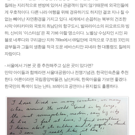
칠레는 지리적으로 변방에 있어서 관광객이 많지 않기때문에 외국인들에
게 우호적이다. 다른 나라 여행을 위해 경유하기도 하지만 결코 지나 칠 수
없는 빼어난 자연환경을 가지고 있다. 세계에서 손꼽히는 북부의 건조한
사막 아타카마와 국토의 최남단의 항구도시, 발파라이소의 피요르드와 빙
하, 신비의 ‘이스터섬’은 꼭 가봐 야할 명소이다. 노벨상 수상자인 시인 파
블로 네루다와 구리광산 지하 700m에서 69일만에 극적으로 구조된 33인의
광부들과 그들의 생환을 적극 도운 세바스티안 피녜라 현 대통령도 칠레의
자랑이다.
- 서울에서 가본 곳 중 추천해주고 싶은 곳이 있다면?
만약 아이들과 함께라면 서울대공원이나 전쟁기념관, 한국민속촌을 추천
한다. 어른이라면 국립중앙박물관, 남산타워, 한옥마을을 가보면 좋겠다.
한국만의 특색이 있는 난타, 브레이크 공연이나 뮤지컬도 훌륭하다.