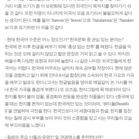
거리 이름 쓰기가 좀 더 보편화돼 있다면 외국인이 목적지를 찾아가기 쉬
울 것 같다. 또한 지명이 지나치게 미국식 모음 표기라서 불필요하게 길다
는 생각이 든다. 예를 들어 ‘Itaewon’은 ‘Itewon’으로 ‘Namdaemun’은 ‘Namdem
un’으로 표기하면 더 쉬울 것 같다.
- 현재 한국어 수준은 어느 정도인가? 한국문화 중 관심 있는 분야는?
한국에 온 이후 한글을 배우기 위해 ‘총성 없는 전투’를 해왔다. 한글을 익
히는 것은 오래 걸리지 않았고 짧은 문장은 거의 읽고 쓸 수 있다. 하지만
배울수록 다양한 표현과 의미에 놀랐다. 나 같은 나이든 외국인들에게 한
국어는 어렵다. 한국에 머무르는 날까지 계속 공부할 작정이다. 현재 많은
것을 경험하고 알기 위해 인터내셔널 합창단에 소속되어 한국 가요와 가곡
을 배우고 발표도 한다.(그녀는 한글발음을 영어로 깨알같이 쓴 가사를 꺼
내 한국 가곡을 흥겹게 부른다.) 또 요즈음, 한지그림에 푹 매료되어 있다.
한지를 찢어 붙여 정물, 풍경화와 전등을 완성한 작품들이 있다. (중국에 있
을 때는 한지를 본적이 없는데 한국에만 있는 것이라며, ‘뷰티플(Beautifu
l)’을 연발하며 극찬을 한다. 한국인보다 더 세종대왕과 한글, 한지를 칭찬
하는 칠레 공사 부부를 보며 우리 것의 소중함을 잊고 사는 우리들의 모습
에 부끄러움을 느꼈다.)
- 칠레의 주요 산물과 유명인 및 관광명소를 추천한다면?