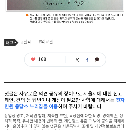
기
태
#칠레
#외교관
사
그
관
련
태
좋
168
카
트
페
그
아
카
위
이
요
오
터
스
톡
북
댓글은 자유로운 의견 공유의 장이므로 서울시에 대한 신고,
제안, 건의 등 답변이나 개선이 필요한 사항에 대해서는
전자
민원 응답소 누리집을 이용
하여 주시기 바랍니다.
상업성 광고, 저작권 침해, 저속한 표현, 특정인에 대한 비방, 명예훼손, 정
치적 목적, 유사한 내용의 반복적 글, 개인정보 유출,그 밖에 공익을 저해하
거나 운영 취지에 맞지 않는 댓글은 서울특별시 조례 및 개인정보보호법에