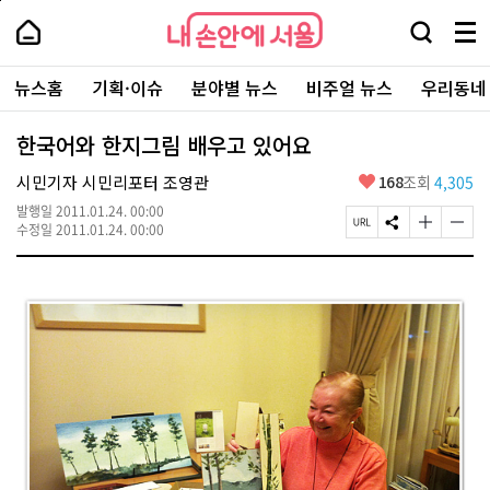
본
페
내
문
이
내
손
검
메
바
지
손
안
색
뉴
로
상
안
주
에
창
전
가
단
에
뉴스홈
기획·이슈
분야별 뉴스
비주얼 뉴스
우리동네
요
서
열
체
기
으
서
서
울
기
보
로
울
비
기
이
-
한국어와 한지그림 배우고 있어요
스
동
서
바
울
좋
시민기자 시민리포터 조영관
168
조회
4,305
로
시
아
가
대
발행일
2011.01.24. 00:00
요
기
페
S
글
글
표
수정일
2011.01.24. 00:00
이
N
자
자
소
지
S
크
크
통
U
공
기
기
포
R
유
크
작
털
L
하
게
게
복
기
변
변
사
경
경
하
하
기
기