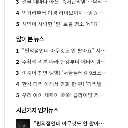
3
걸을 때마다 아픈 '족저근막염'…무작정 참지 말고 '이것' 해보세요!
4
먹거리부터 야경 라이브까지…망원한강공원 알짜 코스
5
시민이 사랑한 '찐' 로컬 명소 어디? '서울에디션25' 추천 코스
많이 본 뉴스
1
"편의점인데 아무것도 안 팔아요" 서울에서 가장 특별한 편의점의 정체
2
주황색 리본 따라 한강부터 메타세쿼이아 숲길까지…서울둘레길 15코스
3
이것이 천연 냉방! '서울둘레길 9코스'로 숲속 피서 떠나볼까
4
한강 다리 아래서 영화 한 편! '다리밑 영화관' 무료 상영
5
우리 아이 체력이 쑥쑥! 클라이밍 키즈카페·어린이 체력장
시민기자 인기뉴스
"편의점인데 아무것도 안 팔아요" 서울에서 가장 특별한 편의점의 정체