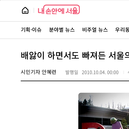
본
페
문
이
뉴
바
지
스
로
상
룸
가
단
뉴
기
으
스
로
기획·이슈
분야별 뉴스
비주얼 뉴스
우리동
주
이
요
동
서
비
스
배앓이 하면서도 빠져든 서울
바
로
가
기
시민기자 안혜련
발행일
2010.10.04. 00:00