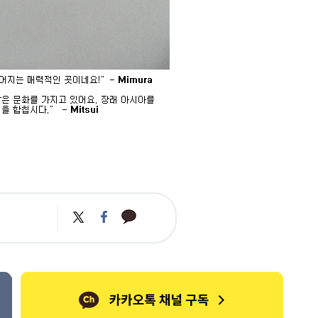
카
트
페
카
위
이
오
터
스
톡
북