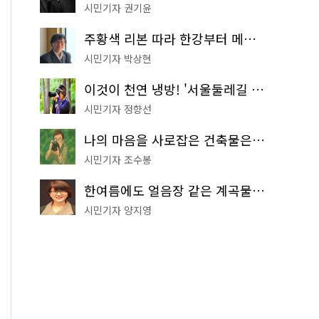
시민기자 권기윤
주황색 리본 따라 한강부터 메타세쿼이아 숲길까지…서울둘레길 15코스
시민기자 박상현
이것이 천연 냉방! '서울둘레길 9코스'로 숲속 피서 떠나볼까
시민기자 정향선
나의 마음을 사로잡은 건축물은? '서울시 건축상' 수상작 공개!
시민기자 조수봉
한여름에도 얼음장 같은 계곡물! 서울 '진관사 계곡'이 천국이네~
시민기자 양지영