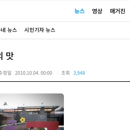
주
뉴스
영상
매거진
요
서
비
스
바
네 뉴스
시민기자 뉴스
로
가
기"
의 맛
수정일
2010.10.04. 00:00
조회
3,948