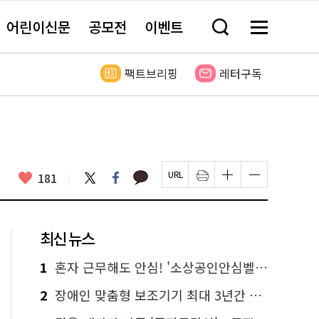
어린이신문
공모전
이벤트
검
메
색
뉴
창
전
열
체
팩트브리핑
레터구독
기
보
기
카
좋
트
페
181
페
인
글
글
카
위
이
아
이
쇄
자
자
오
터
스
요
지
하
크
크
톡
북
U
기
기
기
R
새
크
작
L
창
게
게
최신 뉴스
복
열
변
변
사
림
경
경
하
하
1
혼자 근무해도 안심! '소상공인안심벨' 신청하세요
기
기
2
장애인 맞춤형 보조기기 최대 3년간 무상 대여…삶의 질 높인다