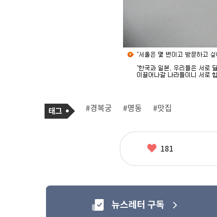
기
태
#경복궁
#명동
#맛집
사
그
관
련
태
그
좋
181
아
요