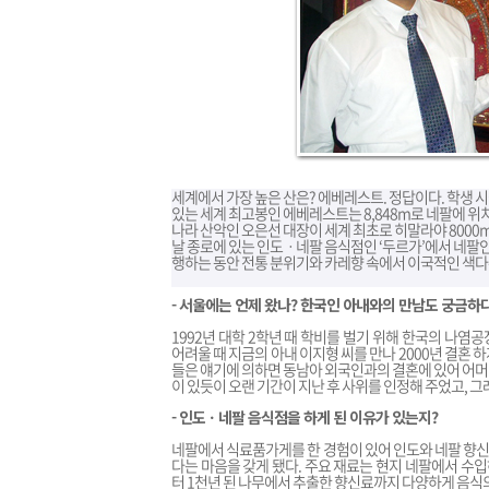
세계에서 가장 높은 산은? 에베레스트. 정답이다. 학생 
있는 세계 최고봉인 에베레스트는 8,848m로 네팔에 위치해
나라 산악인 오은선 대장이 세계 최초로 히말라야 8000
날 종로에 있는 인도ㆍ네팔 음식점인 ‘두르가’에서 네팔인
행하는 동안 전통 분위기와 카레향 속에서 이국적인 색다른
- 서울에는 언제 왔나? 한국인 아내와의 만남도 궁금하다
1992년 대학 2학년 때 학비를 벌기 위해 한국의 나염공
어려울 때 지금의 아내 이지형 씨를 만나 2000년 결혼 
들은 얘기에 의하면 동남아 외국인과의 결혼에 있어 어머니
이 있듯이 오랜 기간이 지난 후 사위를 인정해 주었고, 그
- 인도ㆍ네팔 음식점을 하게 된 이유가 있는지?
네팔에서 식료품가게를 한 경험이 있어 인도와 네팔 향신료
다는 마음을 갖게 됐다. 주요 재료는 현지 네팔에서 수입
터 1천년 된 나무에서 추출한 향신료까지 다양하게 음식