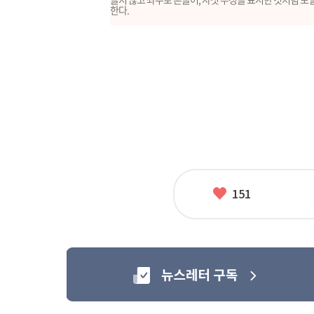
한다.
좋
151
아
요