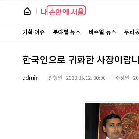
본
페
문
이
뉴
바
지
스
로
상
룸
가
단
뉴
기
으
스
로
기획·이슈
분야별 뉴스
비주얼 뉴스
우리동
주
이
요
동
서
비
스
한국인으로 귀화한 사장이랍
바
로
가
기
admin
발행일
2010.05.12. 00:00
수정일
20