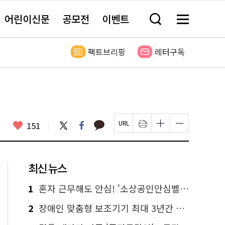
어린이신문
공모전
이벤트
검
메
색
뉴
창
전
열
체
팩트브리핑
레터구독
기
보
기
카
좋
트
페
151
페
인
글
글
카
위
이
아
이
쇄
자
자
오
터
스
요
지
하
크
크
톡
북
U
기
기
기
R
새
크
작
L
창
게
게
최신 뉴스
복
열
변
변
사
림
경
경
하
하
1
혼자 근무해도 안심! '소상공인안심벨' 신청하세요
기
기
2
장애인 맞춤형 보조기기 최대 3년간 무상 대여…삶의 질 높인다