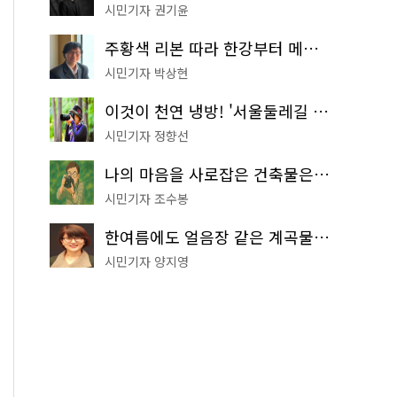
시민기자 권기윤
주황색 리본 따라 한강부터 메타세쿼이아 숲길까지…서울둘레길 15코스
시민기자 박상현
이것이 천연 냉방! '서울둘레길 9코스'로 숲속 피서 떠나볼까
시민기자 정향선
나의 마음을 사로잡은 건축물은? '서울시 건축상' 수상작 공개!
시민기자 조수봉
한여름에도 얼음장 같은 계곡물! 서울 '진관사 계곡'이 천국이네~
시민기자 양지영