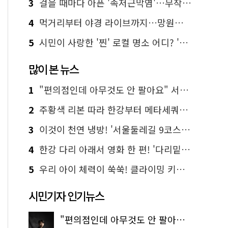
3
걸을 때마다 아픈 '족저근막염'…무작정 참지 말고 '이것' 해보세요!
4
먹거리부터 야경 라이브까지…망원한강공원 알짜 코스
5
시민이 사랑한 '찐' 로컬 명소 어디? '서울에디션25' 추천 코스
많이 본 뉴스
1
"편의점인데 아무것도 안 팔아요" 서울에서 가장 특별한 편의점의 정체
2
주황색 리본 따라 한강부터 메타세쿼이아 숲길까지…서울둘레길 15코스
3
이것이 천연 냉방! '서울둘레길 9코스'로 숲속 피서 떠나볼까
4
한강 다리 아래서 영화 한 편! '다리밑 영화관' 무료 상영
5
우리 아이 체력이 쑥쑥! 클라이밍 키즈카페·어린이 체력장
시민기자 인기뉴스
"편의점인데 아무것도 안 팔아요" 서울에서 가장 특별한 편의점의 정체