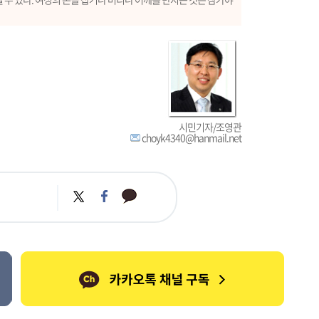
시민기자/조영관
choyk4340@hanmail.net
카
트
페
카
위
이
오
터
스
톡
북