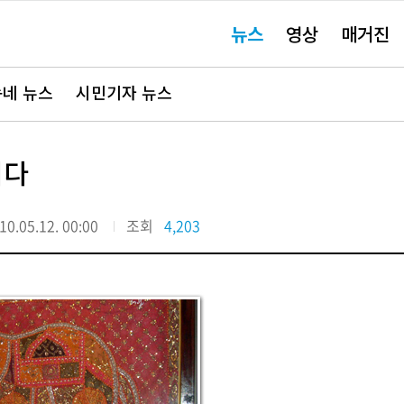
주
뉴스
영상
매거진
요
서
비
스
바
네 뉴스
시민기자 뉴스
로
가
기"
니다
10.05.12. 00:00
조회
4,203