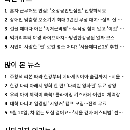
1
혼자 근무해도 안심! '소상공인안심벨' 신청하세요
2
장애인 맞춤형 보조기기 최대 3년간 무상 대여…삶의 질 높인다
3
걸을 때마다 아픈 '족저근막염'…무작정 참지 말고 '이것' 해보세요!
4
먹거리부터 야경 라이브까지…망원한강공원 알짜 코스
5
시민이 사랑한 '찐' 로컬 명소 어디? '서울에디션25' 추천 코스
많이 본 뉴스
1
주황색 리본 따라 한강부터 메타세쿼이아 숲길까지…서울둘레길 15코스
2
한강 다리 아래서 영화 한 편! '다리밑 영화관' 무료 상영
3
우리 아이 체력이 쑥쑥! 클라이밍 키즈카페·어린이 체력장
4
대학 다니며 일경험 '서영커' 캠프 모집…전액 무료
5
9월 20일, 차 없는 도심 걸어요…'서울 걷자 페스티벌' 선착순 5천명