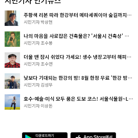
시민기자 인기뉴스
주황색 리본 따라 한강부터 메타세쿼이아 숲길까지…
서울둘레길 15코스
시민기자 박상현
나의 마음을 사로잡은 건축물은? '서울시 건축상' 수
상작 공개!
시민기자 조수봉
더울 땐 잠시 쉬었다 가세요! 생수 냉장고부터 해피소
·무더위쉼터까지
시민기자 조수연
낮보다 기대되는 한강의 밤! 8월 한정 무료 '한강 밤
핑' 예약은?
시민기자 김성무
호수·예술·미식 모두 품은 도보 코스! 서울식물원~LG
아트센터~마곡테라스거리
시민기자 이상돈
다
A