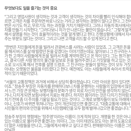
무엇보다도 일을 즐기는 것이 중요
“그리고 영업사원이 생각하는 것과 고객이 생각하는 것의 차이를 빨리 인식해야 합니
르면 고객은 차를 주문하면 바로 나오는 거라고 생각하는 경향이 많다고 한다. 그 전에
번은 사기도 하고, 무르기도 하는 과정을 거치기 때문이다. 그러나 자동차 회사에서
차를 만들기 시작한다. “그러다보니 차가 안 나온다는 불만이 많습니다.” 그렇게 알게
해서 설명을 하는 것이 효율적이라는 것을 알게 됐다고 한다. 진행상황에 대해서 자
주는 부분도 많다는 것이다. 그리고 나면 고객을 리드할 수 있게 된다고 한다.
“한번은 지인들에게 돈을 빌려서 관광버스를 사려는 사람이 있었죠. 그 고객은 돈을 
을 해서 버스를 살 때 빌렸던 돈을 갚겠다는 이야기였는데요. 알아보니 그 친구라는 
가 한 고객이 사람들에게 돈을 빌려서 차를 계약하겠다고 온 적이 있다. 그는 뭔가 
고, 결국 다른 사람 명의의 물건을 담보로 돈을 빌려주겠다고 거짓말을 하고 있는 것을
소로 오시도록 해서 전후를 설명 드렸죠. 그 친구라는 분들이 말하는 것이 모두 거짓
아내는 오랫동안 울음을 터뜨렸다고 한다. 예전에도 아는 사람들에게 속아서 트럭
적이 있기 때문이었다.
“서울의 교통정책은 과거에 비해서 상당히 좋아졌습니다. 다만 아쉬운 점이 있다면
이죠.” 정송주 부장은 자동차를 판매하다보니 차를 운행하는 사람들의 입장에서 많은
서 느낀 가장 큰 문제는 보행자들의 문화가 생각 외로 자신의 안전을 생각하지 않는다
거나, 다치게 되면 보험사에서 치료는 해 준다. 하지만 몸이라는 것은 다치기 전처럼 
치기 전에 좀 더 주의를 기울일 필요가 있는 것이다. 그 예로 보행자들이 보도 아래에
이나, 신호가 바뀌면 뛰쳐나가는 것이 개선되었으면 좋겠다고. “대중교통에 대해서 
시민들의 편의와 안전을 위해서 시민캠페인을 모두 함께 벌여나갔으면 좋겠습니다.”
정송주 부장의 명함에는 '정주영'이라는 이름이 크게 적혀 있다. 개명을 한 것은 아니고
있는 이름으로 불러주면 좋겠다는 의미다. 그는 이미 태권도장도 아는 분의 도움으로
더 많은 사람들을 만나고, 그들에게서 배우고 싶다고 한다. 판매왕이라는 이름은 그
아닐까.