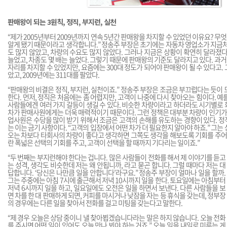
판매왕이 되는 3원칙, 정직, 부지런, 실천
“제가 2005년부터 2009년까지 연속 5년간 판매왕을 차지할 수 있었던 이유요? 무
알게 됐기 때문이라고 생각합니다.” 정송주 부장은 초기에는 자동차 영업소가 지금처
도 많지 않았고, 차량의 수요도 많지 않았다. 그러나 지금은 상황이 확연히 달라졌다
늘었고, 차종도 몇 배는 늘었다. 그렇기 때문에 판매왕의 기준도 달라지고 있다. 과거
자리를 차지할 수 있었지만, 요즘에는 300대 정도가 되어야 판매왕이 될 수 있다고. 그
았고, 2009년에는 311대를 팔았다.
“판매왕의 비결은 정직, 부지런, 실천이죠.” 정송주 부장은 조금은 부끄럽다는 듯이 
한다. 먼저, 정직은 처음에는 좀 어렵지만, 고객이 나중에 다시 찾아오는 힘이다. 예
사람들에겐 여러 가지 갈등이 생길 수 있다. 비슷한 차량이라고 하더라도 시기별로
차가 판매사원에게는 더욱 매력적이기 때문이다. 그런 정책은 대부분 차량이 인기가 
업사원은 수당을 많이 받기 위해서 조금은 고객의 손해를 유도하는 경향이 있다. 
는 이는 금기 사항이다. “고객의 입장에서 어떤 차가 더 필요한지 알아야 하죠.” 그는
오는 차보다 타회사의 차량이 좋다고 생각하면 그쪽도 생각을 해보도록 기회를 주어
란 폭넓은 선택의 기회를 주고, 고객이 선택을 할 때까지 기다리는 일이죠.”
“두 번째는 부지런해야 한다는 겁니다. 많은 사람들이 전화를 해서 제 이야기를 듣고
는 성격, 생각도 비슷한데 저는 왜 안됩니까, 라고 묻곤 합니다. 그럴 때마다 저는 대
답합니다. ‘당신은 나만큼 일을 안합니다’라구요.” 정송주 부장이 얼마나 일을 할까.
그는 주중에는 아침 7시에 출근해서 저녁 10시까지 일을 한다. 토요일에는 아침부터
저녁 6시까지 일을 하고, 일요일에도 오전은 일을 하면서 보낸다. 다른 사람들을 보
면 차를 한 대 판매하게 되면, 커피를 마시거나 낮잠을 자는 등 휴식을 갖는데, 정부장
의 경우에는 다른 일을 찾아서 전화를 걸고 미팅을 갖는다고 말한다.
“제 경우 오늘은 상담 중이니 낼 찾아뵙겠습니다라는 말은 하지 않습니다. 오늘 전화
를 주시면 어떤 일이 있어도 오늘 만나 뵈야 하는 거죠.” 오늘 일을 내일로 미루는 게