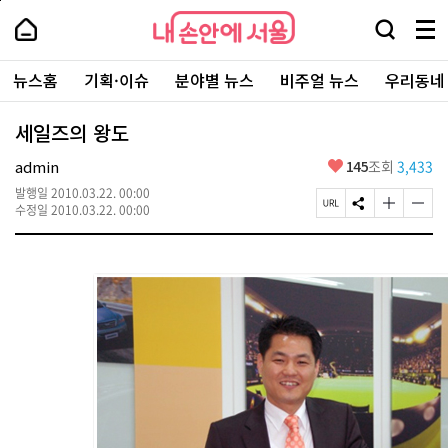
본
페
내
문
이
내
손
검
메
바
지
손
안
색
뉴
로
상
안
주
에
창
전
가
단
에
뉴스홈
기획·이슈
분야별 뉴스
비주얼 뉴스
우리동네
요
서
열
체
기
으
서
서
울
기
보
로
울
비
기
이
-
세일즈의 왕도
스
동
서
바
울
좋
admin
145
조회
3,433
로
시
아
가
대
발행일
2010.03.22. 00:00
요
기
페
S
글
글
표
수정일
2010.03.22. 00:00
이
N
자
자
소
지
S
크
크
통
U
공
기
기
포
R
유
크
작
털
L
하
게
게
복
기
변
변
사
경
경
하
하
기
기