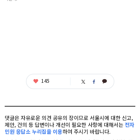
좋
145
카
트
페
아
카
위
이
요
오
터
스
톡
북
댓글은 자유로운 의견 공유의 장이므로 서울시에 대한 신고,
제안, 건의 등 답변이나 개선이 필요한 사항에 대해서는
전자
민원 응답소 누리집을 이용
하여 주시기 바랍니다.