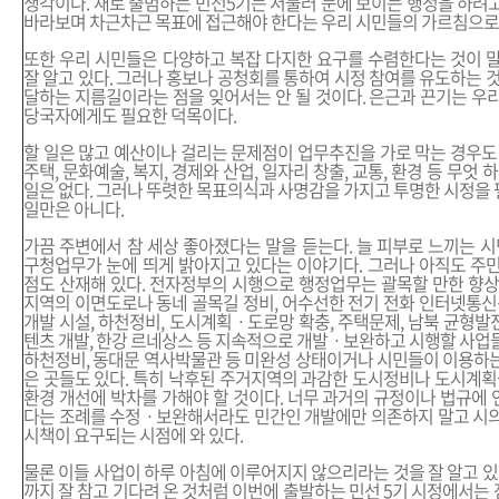
생각이다. 새로 출범하는 민선5기는 서둘러 눈에 보이는 행정을 하려
바라보며 차근차근 목표에 접근해야 한다는 우리 시민들의 가르침으로 
또한 우리 시민들은 다양하고 복잡 다지한 요구를 수렴한다는 것이 
잘 알고 있다. 그러나 홍보나 공청회를 통하여 시정 참여를 유도하는 것
달하는 지름길이라는 점을 잊어서는 안 될 것이다. 은근과 끈기는 우
당국자에게도 필요한 덕목이다.
할 일은 많고 예산이나 걸리는 문제점이 업무추진을 가로 막는 경우도 
주택, 문화예술, 복지, 경제와 산업, 일자리 창출, 교통, 환경 등 무엇 
일은 없다. 그러나 뚜렷한 목표의식과 사명감을 가지고 투명한 시정을
일만은 아니다.
가끔 주변에서 참 세상 좋아졌다는 말을 듣는다. 늘 피부로 느끼는
구청업무가 눈에 띄게 밝아지고 있다는 이야기다. 그러나 아직도 주
점도 산재해 있다. 전자정부의 시행으로 행정업무는 괄목할 만한 향상
지역의 이면도로나 동네 골목길 정비, 어수선한 전기 전화 인터넷통신선
개발 시설, 하천정비, 도시계획ㆍ도로망 확충, 주택문제, 남북 균형발전
텐츠 개발, 한강 르네상스 등 지속적으로 개발ㆍ보완하고 시행할 사업
하천정비, 동대문 역사박물관 등 미완성 상태이거나 시민들이 이용하
은 곳들도 있다. 특히 낙후된 주거지역의 과감한 도시정비나 도시계획을
환경 개선에 박차를 가해야 할 것이다. 너무 과거의 규정이나 법규에
다는 조례를 수정ㆍ보완해서라도 민간인 개발에만 의존하지 말고 시의
시책이 요구되는 시점에 와 있다.
물론 이들 사업이 하루 아침에 이루어지지 않으리라는 것을 잘 알고 있다
까지 잘 참고 기다려 온 것처럼 이번에 출발하는 민선 5기 시정에서는