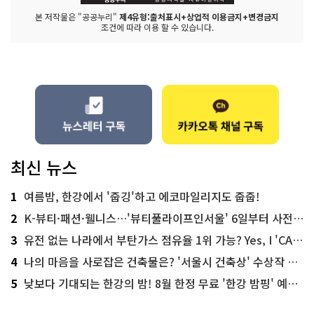
본 저작물은 "공공누리"
제4유형:출처표시+상업적 이용금지+변경금지
조건에 따라 이용 할 수 있습니다.
최신 뉴스
1
여름밤, 한강에서 '줍깅'하고 에코마일리지도 줍줍!
2
K-뷰티·패션·웰니스…'뷰티풀라이프인서울' 6일부터 사전 예약
3
유전 없는 나라에서 부탄가스 점유율 1위 가능? Yes, I 'CAN'
4
나의 마음을 사로잡은 건축물은? '서울시 건축상' 수상작 공개!
5
낮보다 기대되는 한강의 밤! 8월 한정 무료 '한강 밤핑' 예약은?