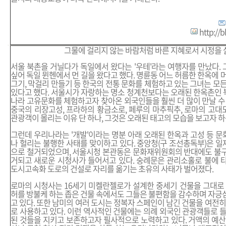
http://
그물에 걸리지 않는 바람처럼 바른 지혜로서 시정을
서울 북촌을 거닐다가 독일에서 왔다는 '우테'라는 여행자를 만났다.
싶어 독일 뮌헨에서 먼 길을 왔다고 했다. 명륜동 어느 허름한 한옥에 
그기, 막걸리 만들기 등 한국의 전통 문화를 체험하고 있는 그녀는 모든
있다고 했다. 서울시가 자랑하는 명소 청계천보다는 오래된 한옥촌인
나라 고유문화를 체험하고자 찾아온 외국인들을 훨씬 더 많이 만날 수 
중국의 리장고성, 프라하의 황금소로, 페루의 마추픽추, 로마의 고
관광객이 몰리는 이유 단 하나, 그것은 오래된 태고의 모습을 보고자 하
그런데 우리나라는 '개발'이라는 명분 아래 오래된 한옥과 고성 등 
나 헐리는 불행한 사태를 맞이하고 있다. 중앙청(구 조선총독부)은 
으로 철거되었으며, 서울시청 본관동은 문화재위원회의 반대에도 불구
거되고 새로운 시청사가 들어서고 있다. 숭례문은 관리소홀로 불에 
도시고속화 도로의 건설로 자리를 옮기는 초유의 사태가 벌어졌다.
로마의 시청사는 16세기 미켈란젤로가 설계한 중세기 건물을 그대로 
허를 방불케 하는 좁은 건물 속에서도 그들은 불편함을 감수하며 자긍
고 있다. 또한 남미의 여러 도시는 정복자 스페인이 남긴 건물을 여전히
로 사용하고 있다. 이런 역사적인 건물에는 의례 외국인 관광객들로 들
된 것들을 지키고 보존하고자 필사적으로 노력하고 있다. 거액의 예산