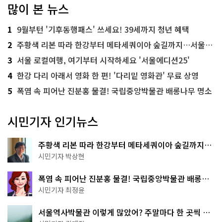
많이 본 뉴스
1
9월부턴 '기후동행패스' 쓰세요! 39세까지 청년 혜택
2
주황색 리본 따라 한강부터 메타세쿼이아 숲길까지…서울둘레길 15코스
3
서울 로컬여행, 여기부터 시작하세요 '서울에디션25'
4
한강 다리 아래서 영화 한 편! '다리밑 영화관' 무료 상영
5
폭염 속 피어난 진분홍 물결! 국립중앙박물관 배롱나무 명소
시민기자 인기뉴스
주황색 리본 따라 한강부터 메타세쿼이아 숲길까지…
서울둘레길 15코스
시민기자 박상현
폭염 속 피어난 진분홍 물결! 국립중앙박물관 배롱나
무 명소
시민기자 최정윤
서울역사박물관 이렇게 많았어? 주말마다 한 곳씩 떠
나는 역사 산책