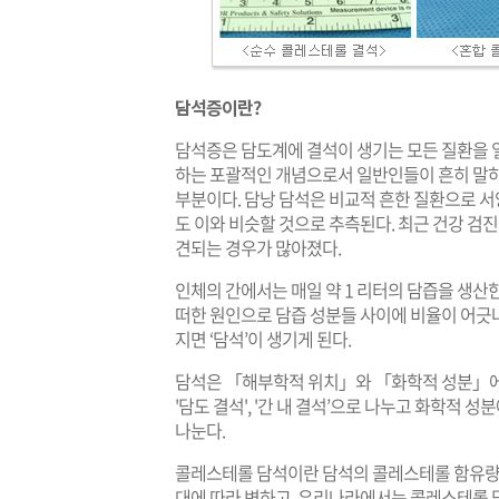
담석증이란?
담석증은 담도계에 결석이 생기는 모든 질환을 일컫
하는 포괄적인 개념으로서 일반인들이 흔히 말하는 
부분이다. 담낭 담석은 비교적 흔한 질환으로 서
도 이와 비슷할 것으로 추측된다. 최근 건강 검
견되는 경우가 많아졌다.
인체의 간에서는 매일 약 1 리터의 담즙을 생산
떠한 원인으로 담즙 성분들 사이에 비율이 어긋
지면 ‘담석’이 생기게 된다.
담석은 「해부학적 위치」와 「화학적 성분」에 따
'담도 결석', '간 내 결석’으로 나누고 화학적 
나눈다.
콜레스테롤 담석이란 담석의 콜레스테롤 함유량이
대에 따라 변하고, 우리나라에서는 콜레스테롤 담