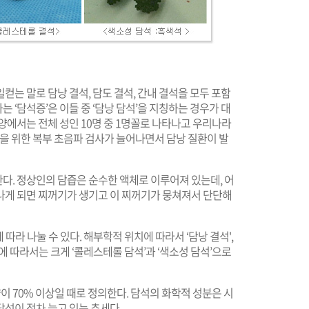
는 말로 담낭 결석, 담도 결석, 간내 결석을 모두 포함
‘담석증’은 이들 중 ‘담낭 담석’을 지칭하는 경우가 대
양에서는 전체 성인 10명 중 1명꼴로 나타나고 우리나라
진을 위한 복부 초음파 검사가 늘어나면서 담낭 질환이 발
한다. 정상인의 담즙은 순수한 액체로 이루어져 있는데, 어
나게 되면 찌꺼기가 생기고 이 찌꺼기가 뭉쳐져서 단단해
라 나눌 수 있다. 해부학적 위치에 따라서 ‘담낭 결석',
성분에 따라서는 크게 ‘콜레스테롤 담석’과 ‘색소성 담석’으로
 70% 이상일 때로 정의한다. 담석의 화학적 성분은 시
석이 점차 늘고 있는 추세다.