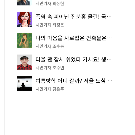
시민기자 박상현
폭염 속 피어난 진분홍 물결! 국립중앙박물관 배롱나무 명소
시민기자 최정윤
나의 마음을 사로잡은 건축물은? '서울시 건축상' 수상작 공개!
시민기자 조수봉
더울 땐 잠시 쉬었다 가세요! 생수 냉장고부터 해피소·무더위쉼터까지
시민기자 조수연
여름방학 어디 갈까? 서울 도심 무료 실내 여행 코스 추천
시민기자 김은주