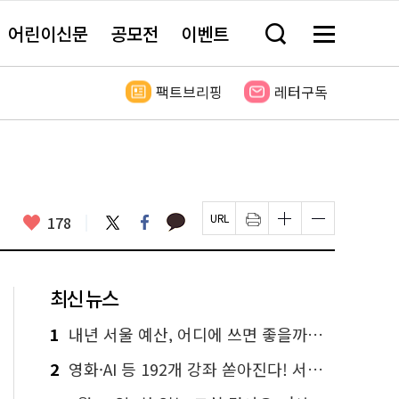
어린이신문
공모전
이벤트
검
메
색
뉴
창
전
열
체
팩트브리핑
레터구독
기
보
기
카
좋
트
페
178
페
인
글
글
카
위
이
아
이
쇄
자
자
오
터
스
요
지
하
크
크
톡
북
U
기
기
기
R
새
크
작
L
창
게
게
최신 뉴스
복
열
변
변
사
림
경
경
하
하
1
내년 서울 예산, 어디에 쓰면 좋을까요? 온라인 투표
기
기
2
영화·AI 등 192개 강좌 쏟아진다! 서울시민대학 선착순 신청