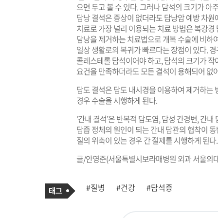
으면 두고 볼 수 있다. 그러나 담석의 크기가 아주
담낭 결석은 증상이 없더라도 담낭암 예방 차원에
치료로 가장 널리 이용되는 치료 방법은 복강경 
담낭을 제거하는 치료법으로 개복 수술에 비하여
일상 생활로의 복귀가 빠르다는 장점이 있다. 경
콜레스테롤 담석이어야 하고, 담석의 크기가 작
요건을 만족하더라도 모든 결석이 용해되어 없어
담도 결석은 담도 내시경을 이용하여 제거하는 
경우 수술을 시행하게 된다.
‘간내 결석’은 반복적 담도염, 담성 간경변, 간
담즙 정체의 원인이 되는 간내 담관의 협착이 
질의 위축이 있는 경우 간 절제를 시행하게 된다.
글/안영준(서울특별시보라매병원 외과 서울의대
기
태
#질병
#건강
#담석증
사
그
관
련
태