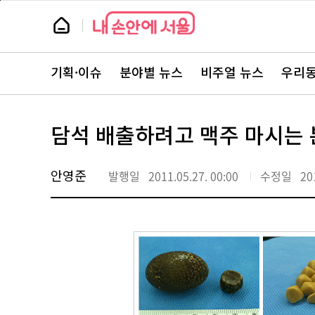
본
페
문
이
뉴
바
지
스
로
상
룸
가
단
뉴
기
으
스
로
기획·이슈
분야별 뉴스
비주얼 뉴스
우리동
주
이
요
동
서
비
스
담석 배출하려고 맥주 마시는 
바
로
가
기
안영준
발행일
2011.05.27. 00:00
수정일
20