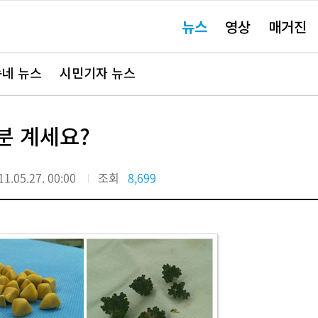
주
뉴스
영상
매거진
요
서
비
스
바
네 뉴스
시민기자 뉴스
로
가
기"
분 계세요?
11.05.27. 00:00
조회
8,699