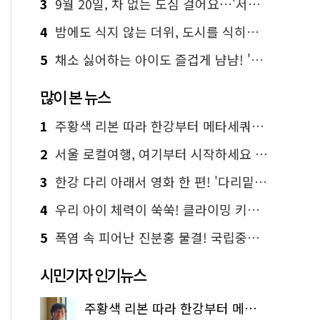
3
9월 20일, 차 없는 도심 걸어요…'서울 걷자 페스티벌' 선착순 5천명
4
밤에도 식지 않는 더위, 도시를 식히는 시원한 해법은?
5
채소 싫어하는 아이도 즐겁게 냠냠! '찾아가는 서울시 식생활 교육' 현장
많이 본 뉴스
1
주황색 리본 따라 한강부터 메타세쿼이아 숲길까지…서울둘레길 15코스
2
서울 로컬여행, 여기부터 시작하세요 '서울에디션25'
3
한강 다리 아래서 영화 한 편! '다리밑 영화관' 무료 상영
4
우리 아이 체력이 쑥쑥! 클라이밍 키즈카페·어린이 체력장
5
폭염 속 피어난 진분홍 물결! 국립중앙박물관 배롱나무 명소
시민기자 인기뉴스
주황색 리본 따라 한강부터 메타세쿼이아 숲길까지…서울둘레길 15코스