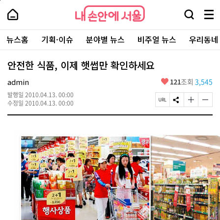
본
페
내
문
이
내
손
검
메
바
지
손
안
색
뉴
로
상
안
주
에
창
전
가
단
에
뉴스홈
기획·이슈
분야별 뉴스
비주얼 뉴스
우리동네
요
서
열
체
기
으
서
서
울
기
보
로
울
비
기
이
-
안전한 식품, 이제 햇썹만 확인하세요
스
동
서
바
울
좋
admin
121
조회
3,545
로
시
아
가
대
발행일
2010.04.13. 00:00
요
기
페
S
글
글
표
수정일
2010.04.13. 00:00
이
N
자
자
소
지
S
크
크
통
U
공
기
기
포
R
유
크
작
털
L
하
게
게
복
기
변
변
사
경
경
하
하
기
기