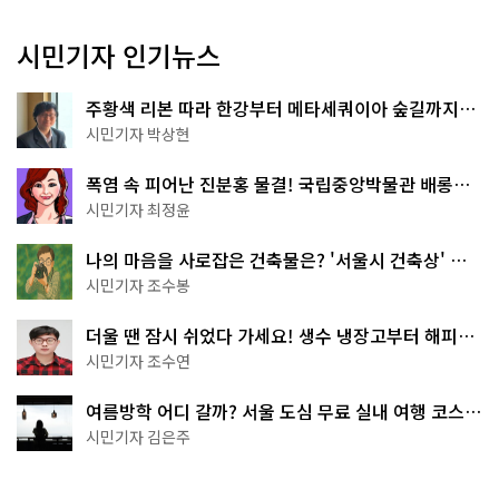
시민기자 인기뉴스
주황색 리본 따라 한강부터 메타세쿼이아 숲길까지…
서울둘레길 15코스
시민기자 박상현
폭염 속 피어난 진분홍 물결! 국립중앙박물관 배롱나
무 명소
시민기자 최정윤
나의 마음을 사로잡은 건축물은? '서울시 건축상' 수
상작 공개!
시민기자 조수봉
더울 땐 잠시 쉬었다 가세요! 생수 냉장고부터 해피소
·무더위쉼터까지
시민기자 조수연
여름방학 어디 갈까? 서울 도심 무료 실내 여행 코스
추천
시민기자 김은주