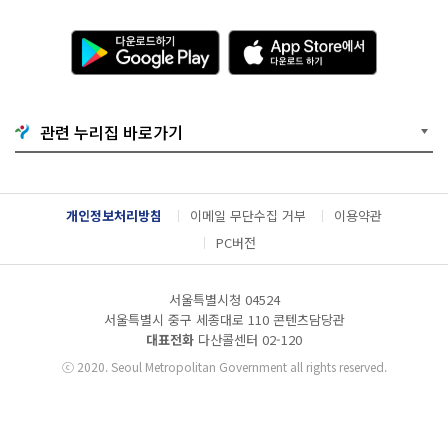
다
A
운
p
로
p
드
S
하
t
기
o
관련 누리집 바로가기
G
r
o
e
o
에
g
서
l
다
개인정보처리방침
이메일 무단수집 거부
이용약관
e
운
P
로
PC버전
l
드
a
하
y
기
서울특별시청 04524
서울특별시 중구 세종대로 110 콘텐츠담당관
대표전화
다산콜센터
02-120
ⓒ
2020. Seoul Metropolitan Government all rights reserved.