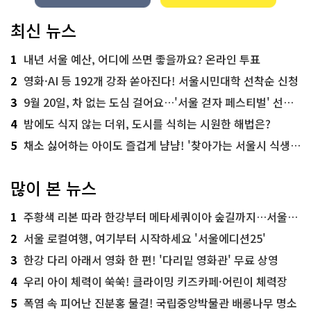
최신 뉴스
1
내년 서울 예산, 어디에 쓰면 좋을까요? 온라인 투표
2
영화·AI 등 192개 강좌 쏟아진다! 서울시민대학 선착순 신청
3
9월 20일, 차 없는 도심 걸어요…'서울 걷자 페스티벌' 선착순 5천명
4
밤에도 식지 않는 더위, 도시를 식히는 시원한 해법은?
5
채소 싫어하는 아이도 즐겁게 냠냠! '찾아가는 서울시 식생활 교육' 현장
많이 본 뉴스
1
주황색 리본 따라 한강부터 메타세쿼이아 숲길까지…서울둘레길 15코스
2
서울 로컬여행, 여기부터 시작하세요 '서울에디션25'
3
한강 다리 아래서 영화 한 편! '다리밑 영화관' 무료 상영
4
우리 아이 체력이 쑥쑥! 클라이밍 키즈카페·어린이 체력장
5
폭염 속 피어난 진분홍 물결! 국립중앙박물관 배롱나무 명소