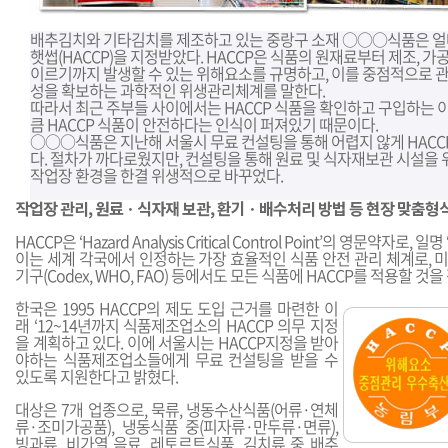
배추김치와 기타김치를 제조하고 있는 중랑구 소재 ○○○식품은 얼
햇썹(HACCP)을 지정받았다. HACCP은 식품의 원재료부터 제조, 가공,
이르기까지 발생할 수 있는 위해요소를 규명하고, 이를 중점적으로 관
성을 확보하는 과학적인 위생관리체계를 말한다.
따라서 최근 주부들 사이에서는 HACCP 식품을 확인하고 구입하는 이
큼 HACCP 식품이 안전하다는 인식이 퍼져있기 때문이다.
○○○식품은 지난해 서울시 무료 컨설팅을 통해 어렵지 않게 HACC
다. 절차가 까다로웠지만, 컨설팅을 통해 원료 및 식자재보관 시설을
작업장 환경을 한결 위생적으로 바꾸었다.
작업장 관리, 원료ㆍ식자재 보관, 환기ㆍ배수처리 방법 등 현장 맞춤형
HACCP은 ‘Hazard Analysis Critical Control Point’의 영문약자로, 
이는 세계 각국에서 인정하는 가장 효율적인 식품 안전 관리 체계로, 미국
기구(Codex, WHO, FAO) 등에서도 모든 식품에 HACCP를 적용할 것
한국은 1995 HACCP의 제도 도입 근거를 마련한 이
래 ‘12~14년까지 식품제조업소의 HACCP 의무 지정
을 계획하고 있다. 이에 서울시는 HACCP지정을 받아
야하는 식품제조업소들에게 무료 컨설팅을 받을 수
있도록 지원한다고 밝혔다.
대상은 7개 업종으로, 묵류, 냉동수산식품(어류·연체
류·조미가공품), 냉동식품 중(피자류·만두류·면류),
빙과류, 비가열 음료, 레토르트식품, 김치류 중 배추