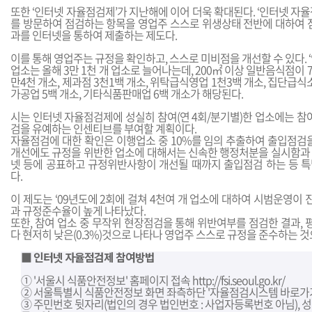
또한 ‘인터넷 자율점검제’가 지난해에 이어 더욱 확대된다. ‘인터넷 자
를 방문하여 점검하는 항목을 영업주 스스로 위생상태 전반에 대하여 점
과를 인터넷을 통하여 제출하는 제도다.
이를 통해 영업주는 규정을 확인하고, 스스로 미비점을 개선할 수 있다. 
업소는 올해 3만 1천 개 업소로 늘어나는데, 200㎡ 이상 일반음식점이 
만4천 개소, 제과점 3천1백 개소, 위탁급식영업 1천3백 개소, 집단급식
가공업 5백 개소, 기타식품판매업 6백 개소가 해당된다.
시는 인터넷 자율점검제에 성실히 참여(연 4회/분기별)한 업소에는 참
검을 유예하는 인센티브를 부여할 계획이다.
자율점검에 대한 확인은 이행업소 중 10%를 임의 추출하여 출입점검을
개선에도 규정을 위반한 업소에 대해서는 신속한 행정처분을 실시함과
넷 등에 공표하고 규정위반사항이 개선될 때까지 출입점검 하는 등 
다.
이 제도는 ‘09년도에 2회에 걸쳐 4천여 개 업소에 대하여 시범운영이 진
과 규정준수율이 높게 나타났다.
또한, 참여 업소 중 무작위 현장점검을 통해 위반여부를 점검한 결과, 평
다 현저히 낮은(0.3%)것으로 나타나 영업주 스스로 규정을 준수하는 것
■
인터넷 자율점검제 참여방법
① '서울시 식품안전정보' 홈페이지 접속
http://fsi.seoul.go.kr/
② 서울특별시 식품안전정보 화면 좌측하단 '자율점검시스템 바로가기
③ 주민번호 뒷자리(법인의 경우 법인번호 : 사업자등록번호 아님), 