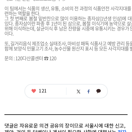
이 팀에서는 식품의 생산, 유통, 소비의 전 과정의 식품안전 사각지대
련하는 역할을 한다.
그 첫 번째로 봄철 밑반찬으로 많이 이용하는 종자삼(1년생 인삼)에 
있다. 종자삼이란 파종 후 1년이 된 삼으로, 봄철 이식기에 농약으로 
위해 이식하는데, 살균이식 후 남은 잔량을 시중에 유통시키는 경우가 
이다.
또, 길거리음식 제조업소 실태조사, 마비성 패독 식품사고 예방 관리 등을
함께 보양식 민물고기 조사, 농수산물 원산지 표시 등 모든 사각지대를 
문의 : 120다산콜센터 ☎ 120
좋
121
카
트
페
아
카
위
이
요
오
터
스
톡
북
댓글은 자유로운 의견 공유의 장이므로 서울시에 대한 신고,
제안, 건의 등 답변이나 개선이 필요한 사항에 대해서는
전자