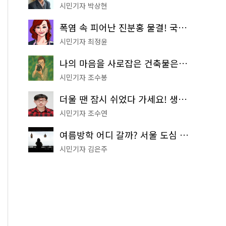
시민기자 박상현
폭염 속 피어난 진분홍 물결! 국립중앙박물관 배롱나무 명소
시민기자 최정윤
나의 마음을 사로잡은 건축물은? '서울시 건축상' 수상작 공개!
시민기자 조수봉
더울 땐 잠시 쉬었다 가세요! 생수 냉장고부터 해피소·무더위쉼터까지
시민기자 조수연
여름방학 어디 갈까? 서울 도심 무료 실내 여행 코스 추천
시민기자 김은주