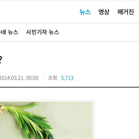
주
뉴스
영상
매거진
요
서
비
스
바
네 뉴스
시민기자 뉴스
로
가
기"
?
2014.03.21. 00:00
조회
5,713