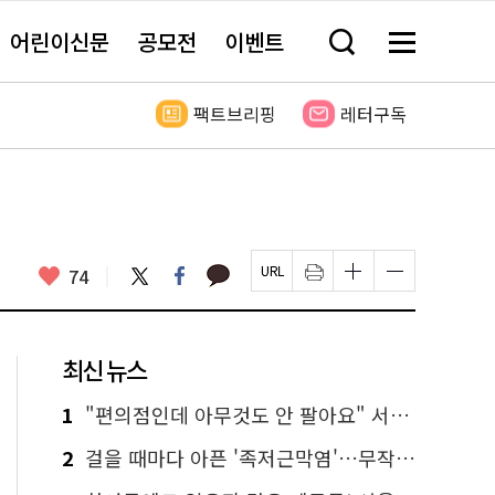
어린이신문
공모전
이벤트
검
메
색
뉴
창
전
열
체
팩트브리핑
레터구독
기
보
기
카
좋
트
페
74
페
인
글
글
카
위
이
아
이
쇄
자
자
오
터
스
요
지
하
크
크
톡
북
U
기
기
기
R
새
크
작
L
창
게
게
최신 뉴스
복
열
변
변
사
림
경
경
하
하
1
"편의점인데 아무것도 안 팔아요" 서울에서 가장 특별한 편의점의 정체
기
기
2
걸을 때마다 아픈 '족저근막염'…무작정 참지 말고 '이것' 해보세요!