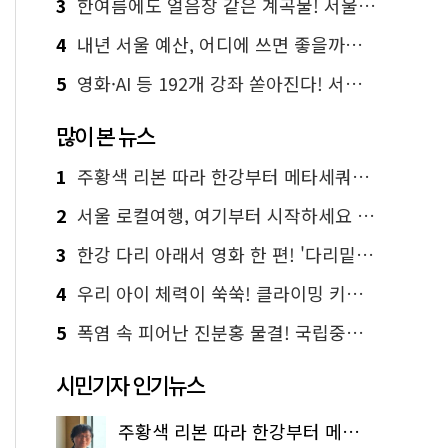
3
한여름에도 얼음장 같은 계곡물! 서울 '진관사 계곡'이 천국이네~
4
내년 서울 예산, 어디에 쓰면 좋을까요? 온라인 투표
5
영화·AI 등 192개 강좌 쏟아진다! 서울시민대학 선착순 신청
많이 본 뉴스
1
주황색 리본 따라 한강부터 메타세쿼이아 숲길까지…서울둘레길 15코스
2
서울 로컬여행, 여기부터 시작하세요 '서울에디션25'
3
한강 다리 아래서 영화 한 편! '다리밑 영화관' 무료 상영
4
우리 아이 체력이 쑥쑥! 클라이밍 키즈카페·어린이 체력장
5
폭염 속 피어난 진분홍 물결! 국립중앙박물관 배롱나무 명소
시민기자 인기뉴스
주황색 리본 따라 한강부터 메타세쿼이아 숲길까지…서울둘레길 15코스