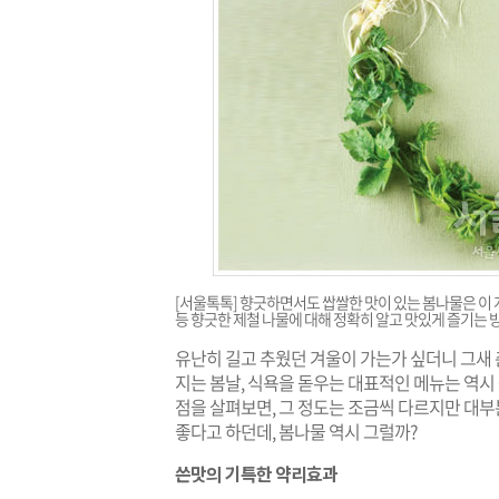
[서울톡톡] 향긋하면서도 쌉쌀한 맛이 있는 봄나물은 이 계
등 향긋한 제철 나물에 대해 정확히 알고 맛있게 즐기는 
유난히 길고 추웠던 겨울이 가는가 싶더니 그새
지는 봄날, 식욕을 돋우는 대표적인 메뉴는 역시
점을 살펴보면, 그 정도는 조금씩 다르지만 대부
좋다고 하던데, 봄나물 역시 그럴까?
쓴맛의 기특한 약리효과