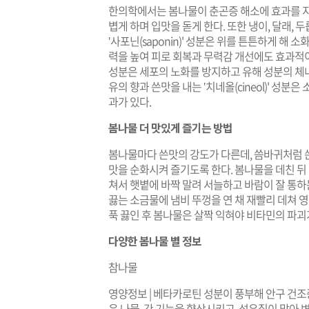
한의학에서는 봄나물이 춘곤증 해소에 효과를 지
볍게 하며 입맛을 돋게 한다. 또한 냉이, 달래, 
‛사포닌(saponin)' 성분은 위를 튼튼하게 해
력을 높여 피로 회복과 무력감 개선에도 효과적이다. 
성분은 세포의 노화를 방지하고 유해 성분의 체
유의 향과 쓴맛을 내는 ‛치네올(cineol)' 성
과가 있다.
봄나물 더 맛있게 즐기는 방법
봄나물마다 쓴맛의 강도가 다른데, 씀바귀처럼 
맛을 순화시켜 즐기도록 한다. 봄나물을 데친 뒤
쳐서 햇볕에 바짝 말려 서늘하고 바람이 잘 통하는
끓는 소금물에 냄비 뚜껑을 연 채 재빨리 데쳐 영
푹 끓인 후 봄나물은 살짝 익혀야 비타민의 파괴가
다양한 봄나물 별 정보
참나물
영양정보 | 베타카로틴 성분이 풍부해 안구 건
은 나물. 간 기능을 향상시키고, 섬유질이 많아 