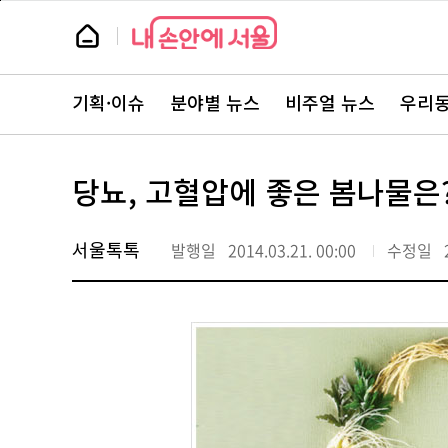
본
페
문
이
뉴
바
지
스
로
상
룸
가
단
뉴
기
으
스
로
기획·이슈
분야별 뉴스
비주얼 뉴스
우리동
주
이
요
동
서
비
스
당뇨, 고혈압에 좋은 봄나물은
바
로
가
기
서울톡톡
발행일
2014.03.21. 00:00
수정일