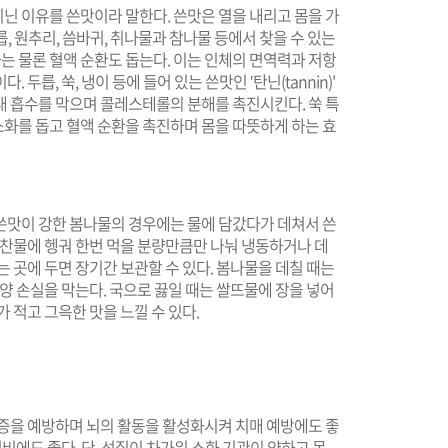
닌 이유를 쓴맛이라 말한다. 쓴맛은 열을 내리고 몸을 가
두릅, 원추리, 씀바귀, 취나물과 참나물 등에서 찾을 수 있는
 소화는 물론 혈액 순환도 돕는다. 이는 인체의 면역력과 저항
두릅, 쑥, 냉이 등에 들어 있는 쓴맛인 ‛탄닌(tannin)'
내 흡수를 막으며 콜레스테롤의 분해를 촉진시킨다. 쑥 특
분은 소화를 돕고 혈액 순환을 촉진하며 몸을 따뜻하게 하는 효
쓴맛이 강한 봄나물의 경우에는 물에 담갔다가 데쳐서 쓴
 찬물에 헹궈 한번 먹을 분량만큼만 나눠 냉동하거나 데
 곳에 두면 장기간 보관할 수 있다. 봄나물을 데칠 때는
양 손실을 막는다. 국으로 끓일 때는 쌀뜨물에 장을 넣어
 적고 그윽한 맛을 느낄 수 있다.
조증을 예방하며 뇌의 활동을 활성화시켜 치매 예방에도 좋
변비에도 좋다. 단, 성질이 차가워 소화 기관이 약하고 몸