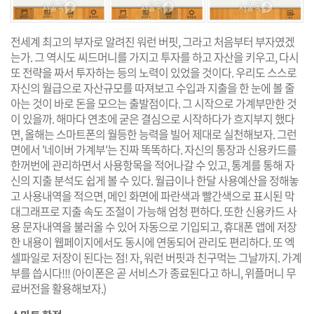
전세계 최고의 부자로 알려진 워런 버핏, 그라고 처음부터 부자였겠
는가. 그 역시도 씨드머니를 가지고 투자를 하고 자산을 키우고, 다시
또 전략을 짜서 투자하는 등의 노력이 있었을 것이다. 우리도 스스로
자신의 월급으로 자산규모를 따져보고 수입과 지출을 한 눈에 볼 줄
아는 것이 바로 돈을 모으는 출발점이다. 그 시작으로 가계부만한 것
이 있을까. 해마다 연초에 굳은 결심으로 시작하다가 흐지부지 했다
면, 올해는 스마트폰의 월등한 능력을 빌어 제대로 실천해보자. 그런
면에서 '네이버 가계부'는 진짜 똑똑하다. 자신의 통장과 신용카드를
한꺼번에 관리하면서 사용항목을 적어나갈 수 있고, 통계를 통해 자
신의 지출 분석도 쉽게 볼 수 있다. 월급이나 한달 사용예산을 정해놓
고 사용내역을 적으면, 메인 화면에 파란색과 빨간색으로 표시된 막
대그래프로 지출 속도 조절이 가능해 엄청 편하다. 또한 신용카드 사
용 문자내역을 불러올 수 있어 자동으로 기입되고, 휴대폰 앱에 저장
한 내용이 웹페이지에서도 동시에 연동되어 관리도 편리하다. 또 엑
셀파일로 저장이 된다는 점! 자, 워런 버핏과 친구먹는 그날까지. 가계
부를 씁시다!!! (아이폰은 곧 서비스가 종료된다고 하니, 위플머니 무
료버전을 활용해보자.)