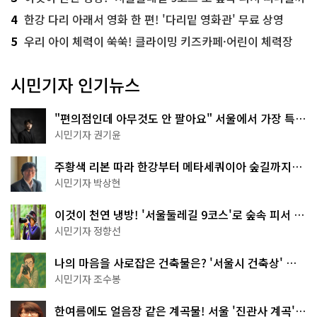
4
한강 다리 아래서 영화 한 편! '다리밑 영화관' 무료 상영
5
우리 아이 체력이 쑥쑥! 클라이밍 키즈카페·어린이 체력장
시민기자 인기뉴스
"편의점인데 아무것도 안 팔아요" 서울에서 가장 특별
한 편의점의 정체
시민기자 권기윤
주황색 리본 따라 한강부터 메타세쿼이아 숲길까지…
서울둘레길 15코스
시민기자 박상현
이것이 천연 냉방! '서울둘레길 9코스'로 숲속 피서 떠
나볼까
시민기자 정향선
나의 마음을 사로잡은 건축물은? '서울시 건축상' 수
상작 공개!
시민기자 조수봉
한여름에도 얼음장 같은 계곡물! 서울 '진관사 계곡'이