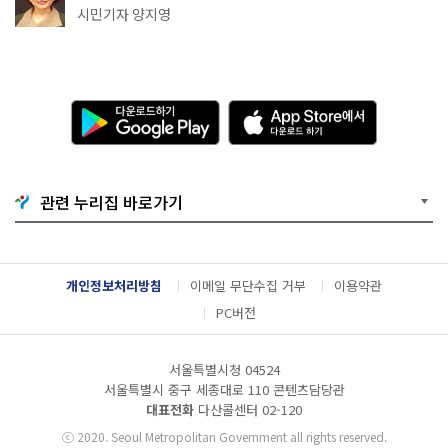
천국이네~
시민기자 양지영
다
A
운
p
로
p
드
S
하
t
기
o
관련 누리집 바로가기
G
r
o
e
o
에
g
서
l
다
개인정보처리방침
이메일 무단수집 거부
이용약관
e
운
P
로
PC버전
l
드
a
하
y
기
서울특별시청 04524
서울특별시 중구 세종대로 110 콘텐츠담당관
대표전화
다산콜센터
02-120
ⓒ
2020. Seoul Metropolitan Government all rights reserved.