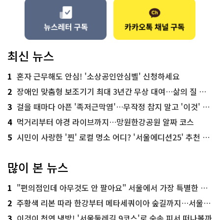
최신 뉴스
1
혼자 근무해도 안심! '소상공인안심벨' 신청하세요
2
장애인 맞춤형 보조기기 최대 3년간 무상 대여…삶의 질 높인다
3
걸을 때마다 아픈 '족저근막염'…무작정 참지 말고 '이것' 해보세요!
4
먹거리부터 야경 라이브까지…망원한강공원 알짜 코스
5
시민이 사랑한 '찐' 로컬 명소 어디? '서울에디션25' 추천 코스
많이 본 뉴스
1
"편의점인데 아무것도 안 팔아요" 서울에서 가장 특별한 편의점의 정체
2
주황색 리본 따라 한강부터 메타세쿼이아 숲길까지…서울둘레길 15코스
3
이것이 천연 냉방! '서울둘레길 9코스'로 숲속 피서 떠나볼까