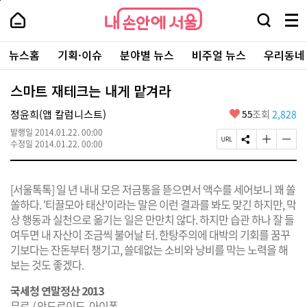
본
페
내
문
이
내
손
검
메
바
지
손
안
색
뉴
로
상
안
주
에
창
전
가
단
에
뉴스홈
기획·이슈
분야별 뉴스
비주얼 뉴스
우리동네
요
서
열
체
기
으
서
서
울
기
보
로
울
비
기
이
-
스마트 재테크는 내게 맡겨라
스
동
서
바
울
좋
정윤희(앱 칼럼니스트)
55
조회
2,828
로
시
아
가
대
발행일
2014.01.22. 00:00
요
기
페
S
글
글
표
수정일
2014.01.22. 00:00
이
N
자
자
소
지
S
크
크
통
U
공
기
기
포
[서울톡톡] 일 년 내내 모은 저금통을 뜯으면서 액수를 세어보니 꽤 쏠
R
유
크
작
털
L
하
게
게
쏠하다. '티끌모아 태산'이라는 말은 이런 결과를 봐도 맞긴 하지만, 막
복
기
변
변
상 행동과 실천으로 옮기는 일은 만만치 않다. 하지만 습관 하나 잘 들
사
경
경
여두면 내 자산이 조금씩 불어날 터. 한탕주의에 대박의 기회를 꿈꾸
하
하
기
기
기보다는 잔돈부터 챙기고, 쓸데없는 소비와 낭비를 막는 노력을 해
보는 것도 좋겠다.
국세청 연말정산 2013
무료 / 안드로이드, 아이폰