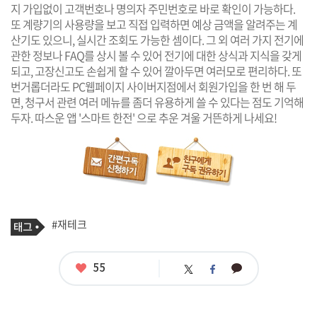
지 가입없이 고객번호나 명의자 주민번호로 바로 확인이 가능하다.
또 계량기의 사용량을 보고 직접 입력하면 예상 금액을 알려주는 계
산기도 있으니, 실시간 조회도 가능한 셈이다. 그 외 여러 가지 전기에
관한 정보나 FAQ를 상시 볼 수 있어 전기에 대한 상식과 지식을 갖게
되고, 고장신고도 손쉽게 할 수 있어 깔아두면 여러모로 편리하다. 또
번거롭더라도 PC웹페이지 사이버지점에서 회원가입을 한 번 해 두
면, 청구서 관련 여러 메뉴를 좀더 유용하게 쓸 수 있다는 점도 기억해
두자. 따스운 앱 '스마트 한전' 으로 추운 겨울 거뜬하게 나세요!
기
태
#재테크
사
그
관
련
태
좋
55
카
트
페
그
아
카
위
이
요
오
터
스
톡
북