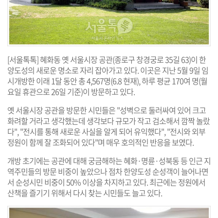
[서울톡톡] 혜화동 옛 서울시장 공관(종로구 창경궁로 35길 63)이 한
양도성의 새로운 명소로 자리 잡아가고 있다. 이곳은 지난 5월 9일 임
시개방한 이래 1달 동안 총 4,567명(6.8 현재), 하루 평균 170여 명(월
요일 휴관으로 26일 기준)이 방문하고 있다.
옛 서울시장 공관을 방문한 시민들은 "성벽으로 둘러싸여 있어 크고
화려할 거라고 생각했는데 생각보다 규모가 작고 검소해서 깜짝 놀랐
다", "전시를 통해 새로운 사실을 알게 되어 유익했다", "전시와 외부
정원이 함께 잘 조화되어 있다"며 매우 호의적인 반응을 보였다.
개방 초기에는 공관에 대해 궁금해하는 혜화·명륜·성북동 등 인근 지
역주민들의 방문 비중이 높았으나 점차 한양도성 순성객이 늘어나면
서 순성시민 비중이 50% 이상을 차지하고 있다. 최근에는 정원에서
산책을 즐기기 위해서 다시 찾는 시민들도 늘고 있다.