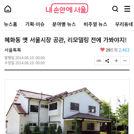
본
페
내
문
이
내
손
검
메
바
지
손
안
색
뉴
로
상
안
주
에
창
전
가
단
에
뉴스홈
기획·이슈
분야별 뉴스
비주얼 뉴스
우리동네
요
서
열
체
기
으
서
서
울
기
보
로
울
비
기
이
-
혜화동 옛 서울시장 공관, 리모델링 전에 가봐야지!
스
동
서
바
울
좋
서울톡톡
29
조회
2,463
로
시
아
가
대
발행일
2014.06.10. 00:00
요
기
페
S
글
글
표
수정일
2014.06.10. 00:00
이
N
자
자
소
지
S
크
크
통
U
공
기
기
포
R
유
크
작
털
L
하
게
게
복
기
변
변
사
경
경
하
하
기
기