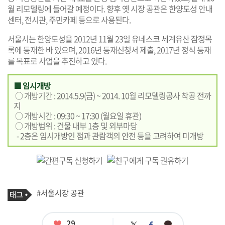
월 리모델링에 들어갈 예정이다. 향후 옛 시장 공관은 한양도성 안내
센터, 전시관, 주민카페 등으로 사용된다.
서울시는 한양도성을 2012년 11월 23일 유네스코 세계유산 잠정목
록에 등재한 바 있으며, 2016년 등재신청서 제출, 2017년 정식 등재
를 목표로 사업을 추진하고 있다.
■ 임시개방
○ 개방기간 : 2014.5.9(금) ~ 2014. 10월 리모델링공사 착공 전까
지
○ 개방시간 : 09:30 ~ 17:30 (월요일 휴관)
○ 개방범위 : 건물 내부 1층 및 외부마당
- 2층은 임시개방인 점과 관람객의 안전 등을 고려하여 미개방
기
태
#서울시장 공관
사
그
관
련
태
좋
29
카