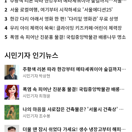
1
주황색 리본 따라 한강부터 메타세쿼이아 숲길까지…서울둘레길 15코스
2
서울 로컬여행, 여기부터 시작하세요 '서울에디션25'
3
한강 다리 아래서 영화 한 편! '다리밑 영화관' 무료 상영
4
우리 아이 체력이 쑥쑥! 클라이밍 키즈카페·어린이 체력장
5
폭염 속 피어난 진분홍 물결! 국립중앙박물관 배롱나무 명소
시민기자 인기뉴스
주황색 리본 따라 한강부터 메타세쿼이아 숲길까지…
서울둘레길 15코스
시민기자 박상현
폭염 속 피어난 진분홍 물결! 국립중앙박물관 배롱나
무 명소
시민기자 최정윤
나의 마음을 사로잡은 건축물은? '서울시 건축상' 수
상작 공개!
시민기자 조수봉
더울 땐 잠시 쉬었다 가세요! 생수 냉장고부터 해피소