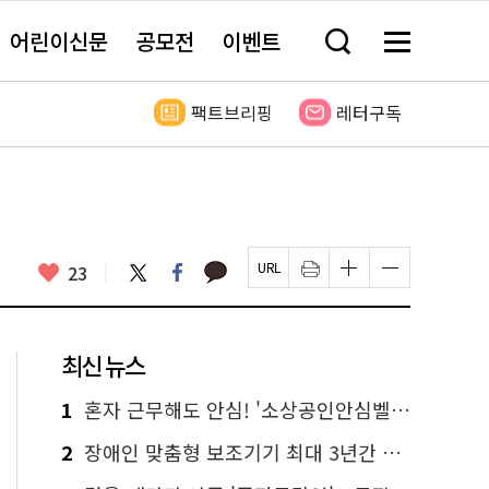
어린이신문
공모전
이벤트
검
메
색
뉴
창
전
열
체
팩트브리핑
레터구독
기
보
기
카
좋
트
페
23
페
인
글
글
카
위
이
아
이
쇄
자
자
오
터
스
요
지
하
크
크
톡
북
U
기
기
기
R
새
크
작
L
창
게
게
최신 뉴스
복
열
변
변
사
림
경
경
하
하
1
혼자 근무해도 안심! '소상공인안심벨' 신청하세요
기
기
2
장애인 맞춤형 보조기기 최대 3년간 무상 대여…삶의 질 높인다