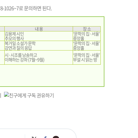
-1026~7로 문의하면 된다.
내 용
장 소
김용제 시인
‘문학의 집·서울’
추모의 행사
중앙홀
복거일 소설가 문학
‘문학의 집·서울’
강연과 질의 응답
중앙홀
시·시조를 낭송하고
‘문학의 집·서울’
이해하는 강좌 (7월~9월)
부설 시 읽는 방
카