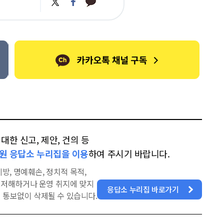
트
페
카
위
이
오
터
스
톡
북
한 신고, 제안, 건의 등
원 응답소 누리집을 이용
하여 주시기 바랍니다.
방, 명예훼손, 정치적 목적,
을 저해하거나 운영 취지에 맞지
응답소 누리집 바로가기
 통보없이 삭제될 수 있습니다.