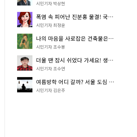
시민기자 박상현
폭염 속 피어난 진분홍 물결! 국립중앙박물관 배롱나무 명소
시민기자 최정윤
나의 마음을 사로잡은 건축물은? '서울시 건축상' 수상작 공개!
시민기자 조수봉
더울 땐 잠시 쉬었다 가세요! 생수 냉장고부터 해피소·무더위쉼터까지
시민기자 조수연
여름방학 어디 갈까? 서울 도심 무료 실내 여행 코스 추천
시민기자 김은주