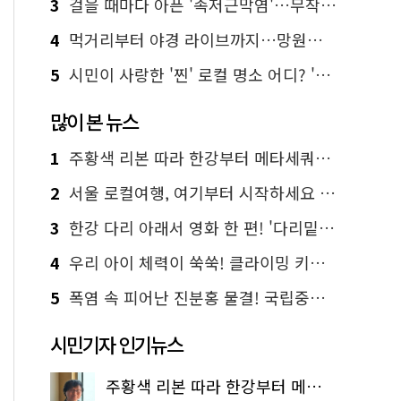
3
걸을 때마다 아픈 '족저근막염'…무작정 참지 말고 '이것' 해보세요!
4
먹거리부터 야경 라이브까지…망원한강공원 알짜 코스
5
시민이 사랑한 '찐' 로컬 명소 어디? '서울에디션25' 추천 코스
많이 본 뉴스
1
주황색 리본 따라 한강부터 메타세쿼이아 숲길까지…서울둘레길 15코스
2
서울 로컬여행, 여기부터 시작하세요 '서울에디션25'
3
한강 다리 아래서 영화 한 편! '다리밑 영화관' 무료 상영
4
우리 아이 체력이 쑥쑥! 클라이밍 키즈카페·어린이 체력장
5
폭염 속 피어난 진분홍 물결! 국립중앙박물관 배롱나무 명소
시민기자 인기뉴스
주황색 리본 따라 한강부터 메타세쿼이아 숲길까지…서울둘레길 15코스