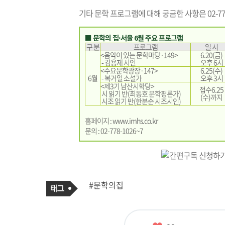
기타 문학 프로그램에 대해 궁금한 사항은 02-778
■ 문학의 집·서울 6월 주요 프로그램
구 분
프로그램
일 시
<음악이 있는 문학마당·149>
6.20(금)
- 김용제 시인
오후 6시
<수요문학광장·147>
6.25(수)
6월
- 복거일 소설가
오후 3시
<제3기 남산시학당>
접수6.25
시 읽기 반(최동호 문학평론가)
(수)까지
시조 읽기 반(한분순 시조시인)
홈페이지 :
www.imhs.co.kr
문의 : 02-778-1026~7
기
태
#문학의집
사
그
관
련
태
그