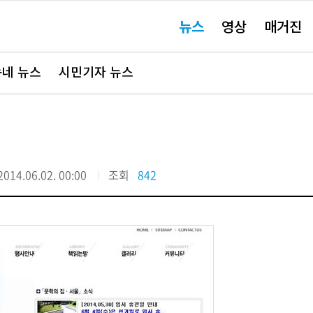
주
뉴스
영상
매거진
요
서
비
스
바
네 뉴스
시민기자 뉴스
로
가
기"
2014.06.02. 00:00
조회
842