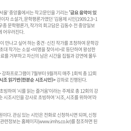
집·서울' 중앙홀에서는 작고문인을 기리는
'금요 음악이 있
이자 소설가, 문학평론가였던 '김용제 시인(1909.2.3~1
는 김우종 문학평론가, 작가의 회고담은 김동수 전 중앙일보
께 어우러진다.
민들이 만나고 싶어 하는 중견·신진 작가를 초청하여 문학강
월 초대 작가는 소설 <비명을 찾아서>로 등단하여 왕성한
치료를 거부하고 자신의 남은 시간을 집필과 강연에 몰두
 강좌프로그램이 7월부터 9월까지 매주 1회씩 총 12회
시조 읽기반(한분순 시조시인)>
강좌로 진행된다.
 초빙하여 '시를 읽는 즐거움'이라는 주제로 총 12회의 강
분순 시조시인을 강사로 초빙하여 '시조, 시조를 위하여'라
 원이다. 관심 있는 시민은 전화로 신청하시면 되며, 신청
및 관련정보는 홈페이지(
www.imhs.co.kr
)를 참조하면 된