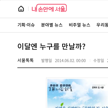
본
페
문
이
뉴
바
지
스
로
상
룸
가
단
뉴
기
으
스
로
기획·이슈
분야별 뉴스
비주얼 뉴스
우리동
주
이
요
동
서
비
스
이달엔 누구를 만날까?
바
로
가
기
서울톡톡
발행일
2014.06.02. 00:00
수정일