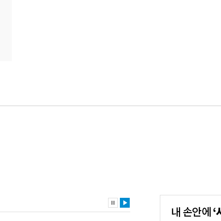
내
손
안
에