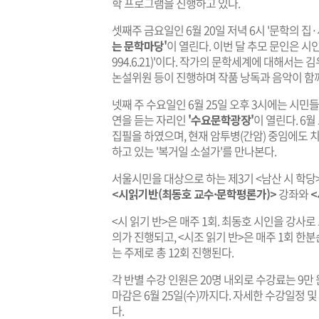
학 프로그램을 진행하고 있다.
셋째주 금요일인 6월 20일 저녁 6시 '문학의 
는 문학마당'
이 열린다. 이번 달 추모 문인은 시인
994.6.21)'이다. 작가의 문학세계에 대해서
논설위원 등이 진행하며 작품 낭독과 음악이 함
넷째 주 수요일인 6월 25일 오후 3시에는 시
연을 듣는 자리인
'수요문학광장'
이 열린다. 6
집필을 하였으며, 현재 암투병(간암) 중임에도 
하고 있는 '복거일 소설가'를 만나본다.
서울시민을 대상으로 하는 제3기 <남산 시 학당>
<시읽기반(최동호 교수·문학평론가)>
강좌와
<
<시 읽기 반>은 매주 1회. 최동호 시인을 강사로
의가 진행되고, <시조 읽기 반>은 매주 1회 한
는 주제로 총 12회 진행된다.
각 반별 수강 인원은 20명 내외로 수강료는 9만
마감은 6월 25일(수)까지다. 자세한 수강일정 
다.