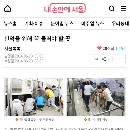
본
페
내
문
이
내
손
검
메
바
지
손
안
색
뉴
로
상
안
주
에
창
전
가
단
에
뉴스홈
기획·이슈
분야별 뉴스
비주얼 뉴스
우리동네
요
서
열
체
기
으
서
서
울
기
보
로
울
비
기
이
-
만약을 위해 꼭 들러야 할 곳
스
동
서
바
울
좋
서울톡톡
28
조회
1,152
로
시
아
가
대
발행일
2014.05.20. 00:00
요
기
페
S
글
글
표
수정일
2014.05.20. 00:00
이
N
자
자
소
지
S
크
크
통
U
공
기
기
포
R
유
크
작
털
L
하
게
게
복
기
변
변
사
경
경
하
하
기
기
[서울톡톡] 서울시가 광나루·보라매 안전체험관의 운영시간을 매일