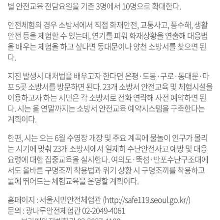
별 안전교육 전담요원을 기존 3명에서 10명으로 확대한다.
안전체험의 경우 소방서에서 직접 화재안전, 교통사고, 풍수해, 생활
안전 등을 체험할 수 있는데, 연기를 피워 화재상황을 연출해 대응법
을 배우는 체험을 하고 싶다면 동대문이나 양천 소방서를 찾으면 된
다.
지진 발생시 대처법을 배우고자 한다면 은평·도봉·구로·동대문·마
포 5곳 소방서를 방문하면 된다. 23개 소방서 안전교육 및 체험시설을
이용하고자 하는 시민은 각 소방서로 전화 연락해 사전 예약하면 된
다. 시는 올 연말까지는 소방서 안전교육 예약시스템을 구축한다는
계획이다.
한편, 시는 오는 6월 수영장 개장 및 주요 계곡에 물놀이 인구가 몰리
는 시기에 맞춰 23개 소방서에서 일제히 수난안전사고 예방 및 대응
요령에 대한 집중교육을 실시한다. 여의도·뚝섬·반포수난구조대에
서도 올바른 구명조끼 착용법과 위기 상황 시 구명조끼를 착용하고
물에 뛰어드는 체험교육을 운영할 계획이다.
홈페이지 : 서울시민안전체험관 (
http://safe119.seoul.go.kr/
)
문의 : 광나루안전체험관 02-2049-4061