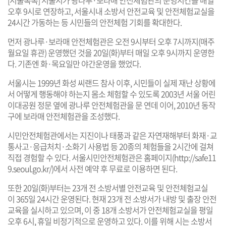
오후 9시로 연장하고, 서울시내 소방서 안전교육 및 안전체험교실을
24시간 가동하는 등 시민들의 안전체험 기회를 확대한다.
먼저 광나루·보라매 안전체험관은 오전 9시부터 오후 7시까지(매주
월요일 휴관) 운영했던 것을 20일(화)부터 매일 오후 9시까지 운영한
다. 기존엔 화·목요일만 야간운영을 했었다.
서울시는 1999년 화성 씨랜드 참사 이후, 시민들이 실제 재난 상황에
서 어떻게 행동해야 하는지 몸소 체험할 수 있도록 2003년 서울 어린
이대공원 정문 옆에 광나루 안전체험관을 문 연데 이어, 2010년 동작
구에 보라매 안전체험관을 조성했다.
시민안전체험관에서는 지진이나 태풍과 같은 자연재해부터 화재·교
통사고·응급처치·소화기 사용법 등 20종의 체험들을 2시간에 걸쳐
직접 경험할 수 있다. 서울시민안전체험관은 홈페이지(
http://safe11
9.seoul.go.kr/
)에서 사전 예약 후 무료로 이용하면 된다.
또한 20일(화)부터는 23개 전 소방서별 안전교육 및 안전체험교실
이 365일 24시간 운영된다. 현재 23개 전 소방서가 내방 및 출장 안전
교육을 실시하고 있으며, 이 중 18개 소방서가 안전체험교실을 평일
오후 6시, 휴일 비정기적으로 운영하고 있다. 이를 위해 시는 소방서