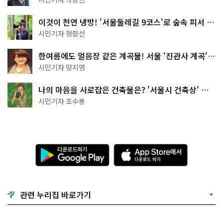
이것이 천연 냉방! '서울둘레길 9코스'로 숲속 피서 떠
나볼까
시민기자 정향선
한여름에도 얼음장 같은 계곡물! 서울 '진관사 계곡'이
천국이네~
시민기자 양지영
나의 마음을 사로잡은 건축물은? '서울시 건축상' 수
상작 공개!
시민기자 조수봉
다
A
운
p
로
p
드
S
하
t
기
o
관련 누리집 바로가기
G
r
o
e
o
에