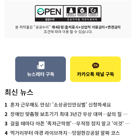
본 저작물은 "공공누리"
제4유형:출처표시+상업적 이용금지+변경금지
조건에 따라 이용 할 수 있습니다.
최신 뉴스
1
혼자 근무해도 안심! '소상공인안심벨' 신청하세요
2
장애인 맞춤형 보조기기 최대 3년간 무상 대여…삶의 질 높인다
3
걸을 때마다 아픈 '족저근막염'…무작정 참지 말고 '이것' 해보세요!
4
먹거리부터 야경 라이브까지…망원한강공원 알짜 코스