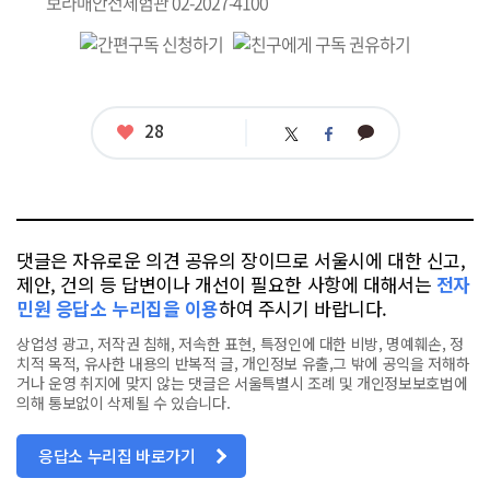
보라매안전체험관 02-2027-4100
좋
28
카
트
페
아
카
위
이
요
오
터
스
톡
북
댓글은 자유로운 의견 공유의 장이므로 서울시에 대한 신고,
제안, 건의 등 답변이나 개선이 필요한 사항에 대해서는
전자
민원 응답소 누리집을 이용
하여 주시기 바랍니다.
상업성 광고, 저작권 침해, 저속한 표현, 특정인에 대한 비방, 명예훼손, 정
치적 목적, 유사한 내용의 반복적 글, 개인정보 유출,그 밖에 공익을 저해하
거나 운영 취지에 맞지 않는 댓글은 서울특별시 조례 및 개인정보보호법에
의해 통보없이 삭제될 수 있습니다.
응답소 누리집 바로가기