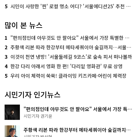
5
시민이 사랑한 '찐' 로컬 명소 어디? '서울에디션25' 추천 코스
많이 본 뉴스
1
"편의점인데 아무것도 안 팔아요" 서울에서 가장 특별한 편의점의 정체
2
주황색 리본 따라 한강부터 메타세쿼이아 숲길까지…서울둘레길 15코스
3
이것이 천연 냉방! '서울둘레길 9코스'로 숲속 피서 떠나볼까
4
한강 다리 아래서 영화 한 편! '다리밑 영화관' 무료 상영
5
우리 아이 체력이 쑥쑥! 클라이밍 키즈카페·어린이 체력장
시민기자 인기뉴스
"편의점인데 아무것도 안 팔아요" 서울에서 가장 특별
한 편의점의 정체
시민기자 권기윤
주황색 리본 따라 한강부터 메타세쿼이아 숲길까지…
서울둘레길 15코스
시민기자 박상현