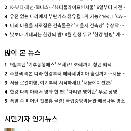
2
K-뷰티·패션·웰니스…'뷰티풀라이프인서울' 6일부터 사전 예약
3
유전 없는 나라에서 부탄가스 점유율 1위 가능? Yes, I 'CAN'
4
나의 마음을 사로잡은 건축물은? '서울시 건축상' 수상작 공개!
5
낮보다 기대되는 한강의 밤! 8월 한정 무료 '한강 밤핑' 예약은?
많이 본 뉴스
1
9월부턴 '기후동행패스' 쓰세요! 39세까지 청년 혜택
2
주황색 리본 따라 한강부터 메타세쿼이아 숲길까지…서울둘레길 15코스
3
서울 로컬여행, 여기부터 시작하세요 '서울에디션25'
4
한강 다리 아래서 영화 한 편! '다리밑 영화관' 무료 상영
5
폭염 속 피어난 진분홍 물결! 국립중앙박물관 배롱나무 명소
시민기자 인기뉴스