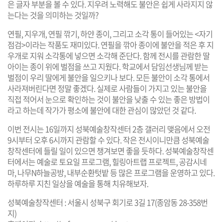
은 글자 부분을 볼 수 있다. 지우려 노력해도 불안은 쉽게 사라지지 않
는다는 것을 의미하는 것일까?
연필, 지우개, 연필 깎기, 하얀 종이, 그리고 소각 통이 들어있는 <자기
점검>이라는 작품도 재미있다. 연필을 깎아 종이에 불안을 적은 후 지
우개로 지워 소각통에 넣으면 소각해 준단다. 함께 전시를 관람한 딸
아이는 종이 위에 벌점을 쓰고 지웠다. 학교에서 담임선생님께 받는
벌점이 우리 딸에게 불안을 일으키나 보다. 모든 불안이 소각 통에서
사라져버린다면 정말 좋겠다. 실제로 사람들이 가지고 있는 불안을
직접 적어서 눈으로 확인하는 것이 불안을 낮출 수 있는 좋은 방법이
라고 하는데 작가가 평소에 불안에 대한 관심이 많았던 것 같다.
이번 전시는 16일까지 성북예술창작센터 2층 갤러리 맺음에서 오전
9시부터 오후 6시까지 관람할 수 있다. 작은 전시이니만큼 성북예술
창작센터에 들릴 일이 있으면 챙겨보면 좋을 듯하다. 성북예술창작센
터에서는 예술로 토요일 프로그램, 힐링아트랩 프로젝트, 공감시네
마, 나무N하늘공방, 내부순환텃밭 등 많은 프로그램을 운영하고 있다.
하루하루 지친 일상을 예술을 통해 치유해보자.
성북예술창작센터 : 서울시 성북구 회기로 3길 17(종암동 28-358번
지)