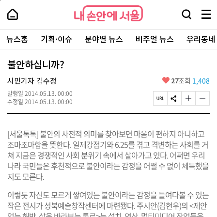
본
페
내
문
이
내
손
검
메
바
지
손
안
색
뉴
로
상
안
주
에
창
전
가
단
에
뉴스홈
기획·이슈
분야별 뉴스
비주얼 뉴스
우리동네
요
서
열
체
기
으
서
서
울
기
보
로
울
비
기
이
-
불안하십니까?
스
동
서
바
울
좋
시민기자 김수정
27
조회
1,408
로
시
아
가
대
발행일
2014.05.13. 00:00
요
기
페
S
글
글
표
수정일
2014.05.13. 00:00
이
N
자
자
소
지
S
크
크
통
U
공
기
기
포
[서울톡톡] 불안의 사전적 의미를 찾아보면 마음이 편하지 아니하고
R
유
크
작
털
L
하
게
게
조마조마함을 뜻한다. 일제강점기와 6.25를 겪고 격변하는 사회를 거
복
기
변
변
쳐 지금은 경쟁적인 사회 분위기 속에서 살아가고 있다. 어쩌면 우리
사
경
경
나라 국민들은 후천적으로 불안이라는 감정을 어쩔 수 없이 체득했을
하
하
기
기
지도 모른다.
이렇듯 자신도 모르게 쌓여있는 불안이라는 감정을 들여다볼 수 있는
작은 전시가 성북예술창작센터에 마련됐다. 주시안(김현우)의 <제안
없는 해방, 삶을 바라보는 통로>는 설치, 영상, 멀티미디어 작업들을