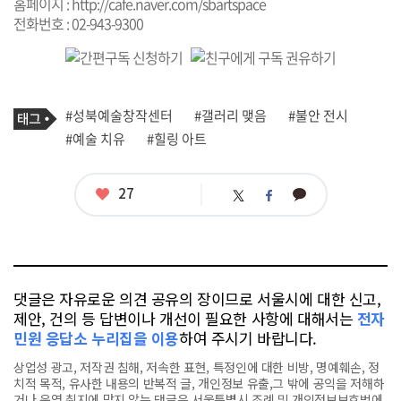
홈페이지 :
http://cafe.naver.com/sbartspace
전화번호 : 02-943-9300
기
태
#성북예술창작센터
#갤러리 맺음
#불안 전시
사
그
관
#예술 치유
#힐링 아트
련
태
그
좋
27
카
트
페
아
카
위
이
요
오
터
스
톡
북
댓글은 자유로운 의견 공유의 장이므로 서울시에 대한 신고,
제안, 건의 등 답변이나 개선이 필요한 사항에 대해서는
전자
민원 응답소 누리집을 이용
하여 주시기 바랍니다.
상업성 광고, 저작권 침해, 저속한 표현, 특정인에 대한 비방, 명예훼손, 정
치적 목적, 유사한 내용의 반복적 글, 개인정보 유출,그 밖에 공익을 저해하
거나 운영 취지에 맞지 않는 댓글은 서울특별시 조례 및 개인정보보호법에