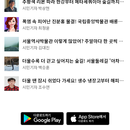
주황색 리본 따라 한강부터 메타세쿼이아 숲길까지…
서울둘레길 15코스
시민기자 박상현
폭염 속 피어난 진분홍 물결! 국립중앙박물관 배롱나
무 명소
시민기자 최정윤
서울역사박물관 이렇게 많았어? 주말마다 한 곳씩 떠
나는 역사 산책
시민기자 김대진
더울수록 더 걷고 싶어지는 숲길! 서울둘레길 '아차산
코스'
시민기자 백승훈
더울 땐 잠시 쉬었다 가세요! 생수 냉장고부터 해피소
·무더위쉼터까지
시민기자 조수연
다
A
운
p
로
p
드
S