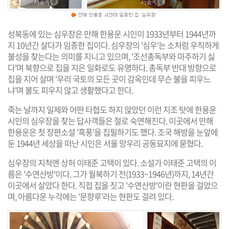
성북동에 있는 심우장은 만해 한용운 시인이 1933년부터 1944년까
지 10년간 살다가 임종한 집이다. 심우장의 '심우'는 소처럼 우직하게
불성을 찾는다는 의미를 지니고 있으며, '조선총독부와 마주하기 싫
다'며 북향으로 집을 지은 일화로도 유명하다. 총독부 반대 방향으로
집을 지어 살며 '우리 국토의 모든 곳이 감옥인데 무슨 불을 피우느
냐'며 불도 피우지 않고 생활했다고 한다.
죽는 날까지 일제와 어떤 타협도 하지 않았던 이런 지조 탓에 한용운
시인의 심우장을 찾는 답사객들은 절로 숙연해진다. 이곳에서 만해
한용운은 첫 장편소설 '흑풍'을 집필하기도 했다. 조국 해방을 눈앞에
둔 1944년 세상을 떠난 시인은 서울 망우리 공동묘지에 묻혔다.
심우장의 지척엔 상허 이태준 고택이 있다. 소설가 이태준 고택의 이
름은 '수연산방'이다. 그가 월북하기 전(1933~1946년)까지, 14년간
이곳에서 살았다 한다. 직접 집을 짓고 '수연산방'이란 현판을 걸었으
며, 아름다운 누각에는 '문향루'라는 현판도 걸려 있다.