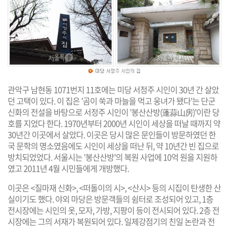
관악구 남현동 1071번지 11호에는 미당 서정주 시인이 30년 간 살았
던 고택이 있다. 이 집은 '곰이 쑥과 마늘을 먹고 웅녀가 됐다'는 단군
신화의 전설을 바탕으로 서정주 시인이 '봉산산방(蓬蒜山房)'이란 당
호를 지었다 한다. 1970년부터 2000년 시인이 세상을 떠날 때까지 약
30년간 이곳에서 살았다. 이곳은 당시 많은 문인들이 방문하였던 한
국 문학의 명소였음에도 시인이 세상을 떠난 뒤, 약 10년간 빈 집으로
방치되었었다. 서울시는 '봉산산방'의 복원 사업에 10억 원을 지원하
였고 2011년 4월 시민들에게 개방했다.
이곳은 <질마재 신화>, <떠돌이의 시>, <산시> 등의 시집이 탄생한 산
실이기도 했다. 야외 마당은 방문객들의 쉼터로 조성되어 있고, 1층
전시장에는 시인의 옷, 모자, 가방, 지팡이 등이 전시되어 있다. 2층 전
시장에는 그의 서재가 복원되어 있다. 일제강점기의 친일 논란과 전