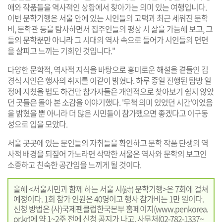
애와 작품들을 역사적인 상황에서 찾아가는 의미 있는 여행입니다.
이번 문학기행은 서울 안에 있는 시인들의 고택과 최근 세워진 문학
비, 문학관 등을 탐사하면서 집주인들의 평상 시 삶을 가늠해 보고, 그
들의 문학뿐만 아니라 그 시대의 역사 속으로 들어가 시인들의 면면
을 살피고 느끼는 기회인 것입니다."
다양한 문학적, 역사적 지식을 바탕으로 흥미로운 해설을 곁들인 김
경식 시인은 행사의 취지를 이같이 밝혔다. 하루 종일 진행된 탐방 일
정에 지쳤을 법도 하건만 참가자들은 개인적으로 찾아보기 쉽지 않았
던 곳들은 돌아 본 소감을 이야기했다. '무척 의미 있었던 시간'이었음
을 밝혔을 뿐 아니라 더 많은 시민들이 참가했으면 좋겠다고 이구동
성으로 입을 모았다.
서울 곳곳에 있는 문인들의 자취들을 확인하고 문학 작품 탄생의 역
사적 배경을 되짚어 가노라면 삭막한 서울은 역사와 문학의 보고인
소중하고 친숙한 공간임을 느끼게 될 것이다.
올해 <서울시민과 함께 하는 서울 시(詩) 문학기행>은 7회에 걸쳐
예정이다. 1회 참가 인원은 40명이고 행사 참가비는 1만 원이다.
신청 방법은 (사)국제펜클럽한국본부 홈페이지(
www.penkorea.
or.kr
)에 약 1~2주 전에 신청 공지가 나고, 사무처(02-782-1337~