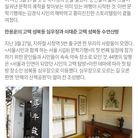
일궈낸 문학의 궤적을 찾아보는 의미 있는 여행이 시작된 것. 이번 문
학기행에는 김경식 시인의 해박하고 흥미진진한 스토리텔링이 곁들
여졌다.
한용운의 고택 성북동 심우장과 이태준 고택 성북동 수연산방
지난 3월 27일, 지하철 시청역 5번 출구엔 한 무리의 사람들이 모였다.
<서울시민과 함께 하는 서울 시(詩) 문학기행>의 첫 번째 일정에 참가
하기 위한 문인들과 시민들이 속속 약속 장소로 모인 것. 44명의 일행
은 <서울과 인연이 되었던 시인의 고택 탐방>이란 테마에 따라 첫 탐
방 장소인 성북동 심우장으로 이동했다. 심우장으로 오르는 길 오른
편엔 '만해의 산책공원'이 얼마 전 조성됐다.