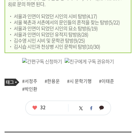
8)로 문의 하면 된다.
˙ 서울과 인연이 되었던 시인의 시비 탐방(4.17)
˙ 서울 북촌과 서촌에서의 문인들의 흔적을 찾는 탐방(5/22)
˙ 서울과 인연이 되었던 시인의 묘소 탐방(6/19)
˙ 서울과 인연이 되었던 유적지 탐방(8/28)
˙ 김수영 시인 시비 및 문학관 탐방(9/25)
˙ 김시습 시인과 천상병 시인 문학비 탐방(10/30)
기
태
#서정주
#한용운
#시 문학기행
#이태준
사
그
관
#박인환
련
태
그
좋
32
카
트
페
아
카
위
이
요
오
터
스
톡
북