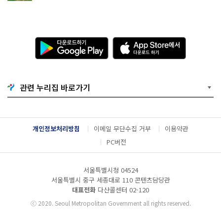
다
A
운
p
로
p
드
S
하
t
기
o
관련 누리집 바로가기
G
r
o
e
o
에
g
서
l
다
개인정보처리방침
이메일 무단수집 거부
이용약관
e
운
P
로
PC버전
l
드
a
하
y
기
서울특별시청 04524
서울특별시 중구 세종대로 110 콘텐츠담당관
대표전화
다산콜센터
02-120
ⓒ
2020. Seoul Metropolitan Government all rights reserved.