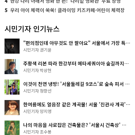
4
한강 다리 아래서 영화 한 편! '다리밑 영화관' 무료 상영
5
우리 아이 체력이 쑥쑥! 클라이밍 키즈카페·어린이 체력장
시민기자 인기뉴스
"편의점인데 아무것도 안 팔아요" 서울에서 가장 특별
한 편의점의 정체
시민기자 권기윤
주황색 리본 따라 한강부터 메타세쿼이아 숲길까지…
서울둘레길 15코스
시민기자 박상현
이것이 천연 냉방! '서울둘레길 9코스'로 숲속 피서 떠
나볼까
시민기자 정향선
한여름에도 얼음장 같은 계곡물! 서울 '진관사 계곡'이
천국이네~
시민기자 양지영
나의 마음을 사로잡은 건축물은? '서울시 건축상' 수
상작 공개!
시민기자 조수봉