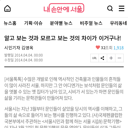
본
페
내
문
이
내
손
검
메
바
지
손
안
색
뉴
로
상
안
주
에
창
전
가
단
에
뉴스홈
기획·이슈
분야별 뉴스
비주얼 뉴스
우리동네
요
서
열
체
기
으
서
서
울
기
보
로
울
비
기
이
-
알고 보는 것과 모르고 보는 것의 차이가 이거구나!
스
동
서
바
울
좋
시민기자 김영옥
32
조회
1,918
로
시
아
가
대
발행일
2014.04.04. 00:00
요
기
페
S
글
글
표
수정일
2014.04.04. 00:00
이
N
자
자
소
지
S
크
크
통
U
공
기
기
포
[서울톡톡] 수많은 개발로 인해 역사적인 건축물과 인물들의 흔적들
R
유
크
작
털
L
하
게
게
이 많이 사라진 서울. 하지만 그 안 어디엔가는 보석처럼 문인들의 삶
복
기
변
변
을 엿볼 수 있는 옛 집터가 남아 있고, 시비가 서 있는가 하면 문인들의
사
경
경
삶을 기리는 문학관들이 만들어져 있다.
하
하
기
기
서울시는 지난 3월부터 문인들이 살았을 당시의 역사를 이해하고, 그
들의 삶 속으로 들어가 보는 행사를 진행하고 있다. (사)국제펜클럽한
국본부에서 주관하는 <서울시민과 함께 하는 서울 시(詩) 문학기행>
이 지난 3월 27일 첫 문학기행의 문을 열었다. 문인들의 삶과 그들이