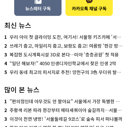
최신 뉴스
1
우리 아이 첫 클라이밍 도전, 여기서! 서울형 키즈카페 '서울가족플라자점'
2
쓰레기 줍고, 마일리지 줍고, 보람도 줍고! 여름밤 '한강 밤마실 줍깅'
3
복잡한 도시계획시설 3D로 본다…미아 '층층공원' 첫 적용
4
“일단 해보자!” 4050 인생디자인학교에서 찾은 인생 2막
5
우리 동네 최고의 피서지로 추천! 양천구의 3色 무더위 탈출 명소
많이 본 뉴스
1
"편의점인데 아무것도 안 팔아요" 서울에서 가장 특별한 편의점의 정체
2
주황색 리본 따라 한강부터 메타세쿼이아 숲길까지…서울둘레길 15코스
3
이것이 천연 냉방! '서울둘레길 9코스'로 숲속 피서 떠나볼까