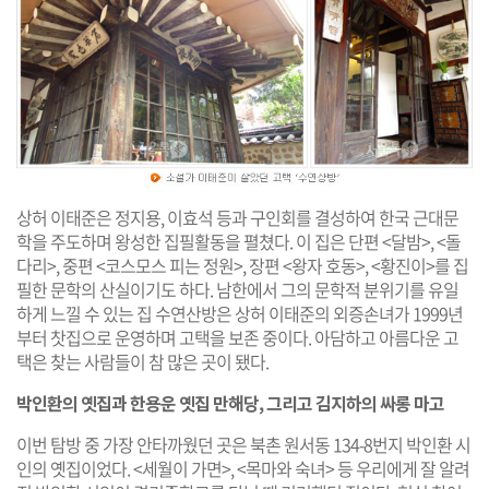
상허 이태준은 정지용, 이효석 등과 구인회를 결성하여 한국 근대문
학을 주도하며 왕성한 집필활동을 펼쳤다. 이 집은 단편 <달밤>, <돌
다리>, 중편 <코스모스 피는 정원>, 장편 <왕자 호동>, <황진이>를 집
필한 문학의 산실이기도 하다. 남한에서 그의 문학적 분위기를 유일
하게 느낄 수 있는 집 수연산방은 상허 이태준의 외증손녀가 1999년
부터 찻집으로 운영하며 고택을 보존 중이다. 아담하고 아름다운 고
택은 찾는 사람들이 참 많은 곳이 됐다.
박인환의 옛집과 한용운 옛집 만해당, 그리고 김지하의 싸롱 마고
이번 탐방 중 가장 안타까웠던 곳은 북촌 원서동 134-8번지 박인환 시
인의 옛집이었다. <세월이 가면>, <목마와 숙녀> 등 우리에게 잘 알려