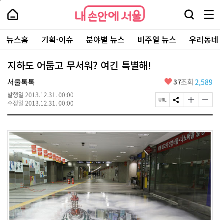
본
페
내
문
이
내
손
검
메
바
지
손
안
색
뉴
로
상
안
주
에
창
전
가
단
에
뉴스홈
기획·이슈
분야별 뉴스
비주얼 뉴스
우리동네
요
서
열
체
기
으
서
서
울
기
보
로
울
비
기
이
-
지하도 어둡고 무서워? 여긴 특별해!
스
동
서
바
울
좋
서울톡톡
37
조회
2,589
로
시
아
가
대
발행일
2013.12.31. 00:00
요
기
페
S
글
글
표
수정일
2013.12.31. 00:00
이
N
자
자
소
지
S
크
크
통
U
공
기
기
포
R
유
크
작
털
L
하
게
게
복
기
변
변
사
경
경
하
하
기
기