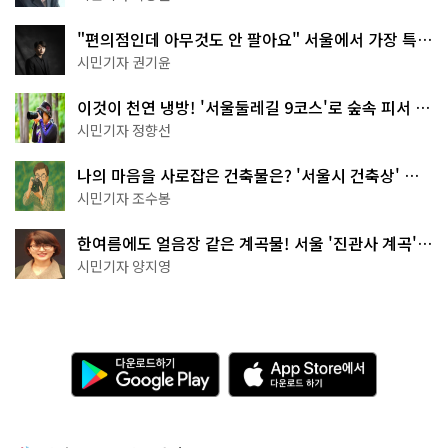
"편의점인데 아무것도 안 팔아요" 서울에서 가장 특별
한 편의점의 정체
시민기자 권기윤
이것이 천연 냉방! '서울둘레길 9코스'로 숲속 피서 떠
나볼까
시민기자 정향선
나의 마음을 사로잡은 건축물은? '서울시 건축상' 수
상작 공개!
시민기자 조수봉
한여름에도 얼음장 같은 계곡물! 서울 '진관사 계곡'이
천국이네~
시민기자 양지영
다
A
운
p
로
p
드
S
하
t
기
o