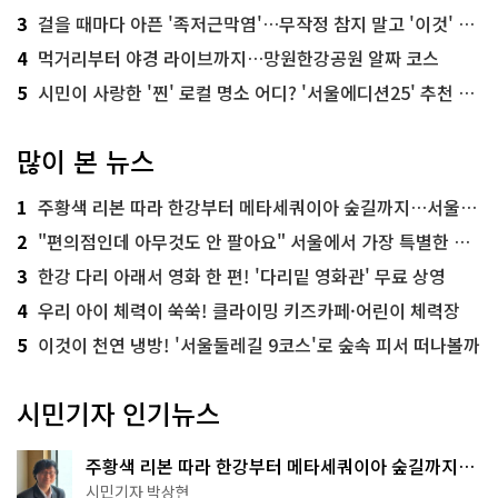
3
걸을 때마다 아픈 '족저근막염'…무작정 참지 말고 '이것' 해보세요!
4
먹거리부터 야경 라이브까지…망원한강공원 알짜 코스
5
시민이 사랑한 '찐' 로컬 명소 어디? '서울에디션25' 추천 코스
많이 본 뉴스
1
주황색 리본 따라 한강부터 메타세쿼이아 숲길까지…서울둘레길 15코스
2
"편의점인데 아무것도 안 팔아요" 서울에서 가장 특별한 편의점의 정체
3
한강 다리 아래서 영화 한 편! '다리밑 영화관' 무료 상영
4
우리 아이 체력이 쑥쑥! 클라이밍 키즈카페·어린이 체력장
5
이것이 천연 냉방! '서울둘레길 9코스'로 숲속 피서 떠나볼까
시민기자 인기뉴스
주황색 리본 따라 한강부터 메타세쿼이아 숲길까지…
서울둘레길 15코스
시민기자 박상현