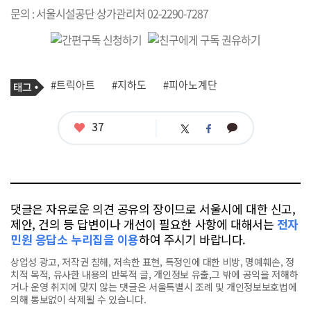
문의 : 서울시설공단 상가관리처 02-2290-7287
기
태
#트릭아트
#지하도
#피아노계단
사
그
관
련
태
좋
37
카
트
페
그
아
카
위
이
요
오
터
스
톡
북
댓글은 자유로운 의견 공유의 장이므로 서울시에 대한 신고,
제안, 건의 등 답변이나 개선이 필요한 사항에 대해서는
전자
민원 응답소 누리집을 이용
하여 주시기 바랍니다.
상업성 광고, 저작권 침해, 저속한 표현, 특정인에 대한 비방, 명예훼손, 정
치적 목적, 유사한 내용의 반복적 글, 개인정보 유출,그 밖에 공익을 저해하
거나 운영 취지에 맞지 않는 댓글은 서울특별시 조례 및 개인정보보호법에
의해 통보없이 삭제될 수 있습니다.