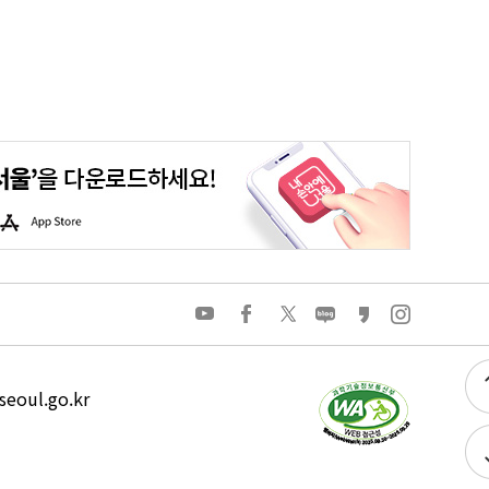
평생학습포털
청년포털
대기환경정보
에코마일리지
A
p
p
S
t
o
유
페
트
네
카
인
r
튜
이
위
이
카
스
e
브
스
터
버
오
타
북
블
스
그
로
토
램
그
리
eoul.go.kr