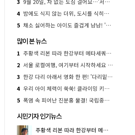
3
9월 20일, 차 없는 도심 걸어요…'서울 걷자 페스티벌' 선착순 5천명
4
밤에도 식지 않는 더위, 도시를 식히는 시원한 해법은?
5
채소 싫어하는 아이도 즐겁게 냠냠! '찾아가는 서울시 식생활 교육' 현장
많이 본 뉴스
1
주황색 리본 따라 한강부터 메타세쿼이아 숲길까지…서울둘레길 15코스
2
서울 로컬여행, 여기부터 시작하세요 '서울에디션25'
3
한강 다리 아래서 영화 한 편! '다리밑 영화관' 무료 상영
4
우리 아이 체력이 쑥쑥! 클라이밍 키즈카페·어린이 체력장
5
폭염 속 피어난 진분홍 물결! 국립중앙박물관 배롱나무 명소
시민기자 인기뉴스
주황색 리본 따라 한강부터 메타세쿼이아 숲길까지…서울둘레길 15코스