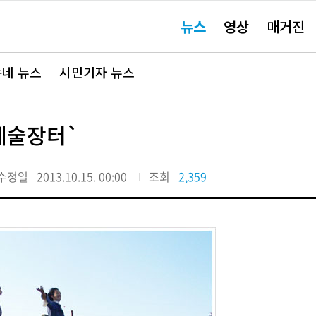
주
뉴스
영상
매거진
요
서
비
스
바
네 뉴스
시민기자 뉴스
로
가
기"
예술장터`
수정일
2013.10.15. 00:00
조회
2,359