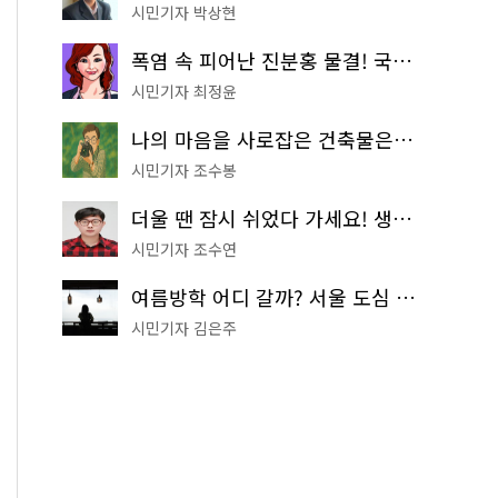
시민기자 박상현
폭염 속 피어난 진분홍 물결! 국립중앙박물관 배롱나무 명소
시민기자 최정윤
나의 마음을 사로잡은 건축물은? '서울시 건축상' 수상작 공개!
시민기자 조수봉
더울 땐 잠시 쉬었다 가세요! 생수 냉장고부터 해피소·무더위쉼터까지
시민기자 조수연
여름방학 어디 갈까? 서울 도심 무료 실내 여행 코스 추천
시민기자 김은주