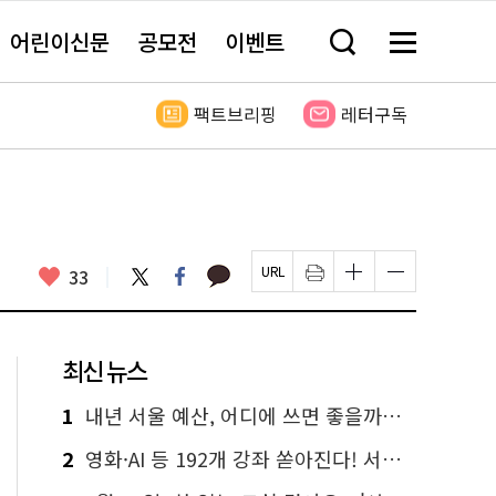
어린이신문
공모전
이벤트
검
메
색
뉴
창
전
열
체
팩트브리핑
레터구독
기
보
기
카
좋
트
페
33
페
인
글
글
카
위
이
아
이
쇄
자
자
오
터
스
요
지
하
크
크
톡
북
U
기
기
기
R
새
크
작
L
창
게
게
최신 뉴스
복
열
변
변
사
림
경
경
하
하
1
내년 서울 예산, 어디에 쓰면 좋을까요? 온라인 투표
기
기
2
영화·AI 등 192개 강좌 쏟아진다! 서울시민대학 선착순 신청