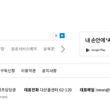
내
손
안
에
'서
광장
공공서비스예약
보육포털
일자리포털
문화포털
G
울'을
o
다
o
운
g
로
l
드
e
 구독신청
이용약관
공지사항
하
P
세
l
요!
a
y
콘텐츠담당관
대표전화
다산콜센터 02-120
대표메일
inews@s
rved.