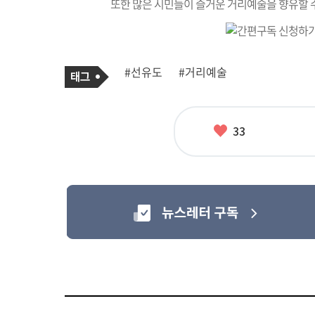
또한 많은 시민들이 즐거운 거리예술을 향유할 
기
태
#선유도
#거리예술
사
그
관
련
태
그
좋
33
아
요