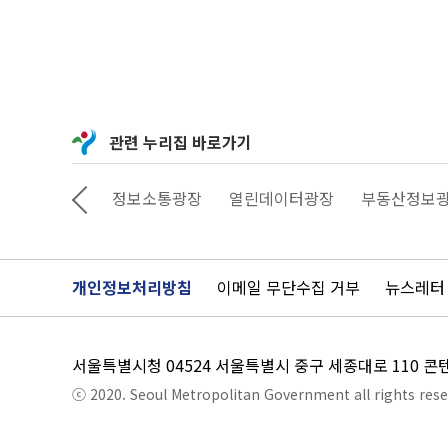
관련 누리집 바로가기
상상대로 서울
정보소통광장
열린데이터광장
부동산정보
개인정보처리방침
이메일 무단수집 거부
뉴스레터
서울특별시청 04524 서울특별시 중구 세종대로 110 
ⓒ 2020. Seoul Metropolitan Government all rights rese