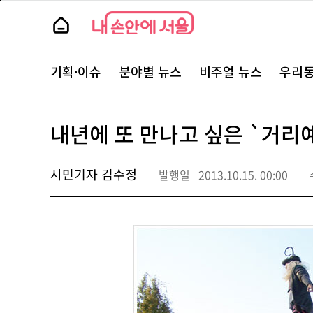
본
페
문
이
뉴
바
지
스
로
상
룸
가
단
뉴
기
으
스
로
기획·이슈
분야별 뉴스
비주얼 뉴스
우리동
주
이
요
동
서
비
스
내년에 또 만나고 싶은 `거리
바
로
가
기
시민기자 김수정
발행일
2013.10.15. 00:00