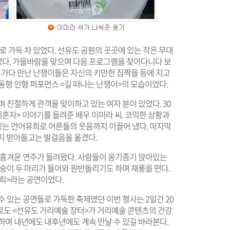
로 가득 차 있었다. 선유도 공원의 곳곳에 있는 작은 무대
다. 가을바람을 맞으며 다음 프로그램을 찾아다니다 보
을 가다 만난 난쟁이들은 자신의 키만한 짐짝을 등에 지고
동형 인형 퍼포먼스 <길 떠나는 난쟁이>의 모습이었다.
 친절하게 관객을 맞이하고 있는 여자 분이 있었다. 30
키혼자> 이야기를 들려준 배우 이미라 씨. 코믹한 상황과
는 언어유희로 어른들의 웃음까지 이끌어 냈다. 마지막
지 받아들고는 발걸음을 옮겼다.
의 흥겨운 연주가 들려왔다. 사람들이 옹기종기 앉아있는
원숭이 두 마리가 들어와 원반돌리기도 하며 재롱을 떤다.
희>라는 공연이었다.
수 있는 공연들로 가득한 축제였던 이번 행사는 2일간 20
로도 <선유도 거리예술 장터>가 거리예술 콘텐츠의 건강
하며 내년에도 내후년에도 계속 만날 수 있길 바라본다.