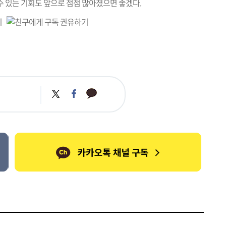
수 있는 기회도 앞으로 점점 많아졌으면 좋겠다.
카
트
페
카
위
이
오
터
스
톡
북