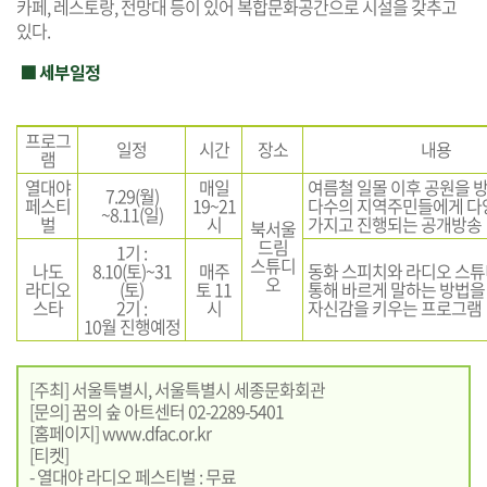
카페, 레스토랑, 전망대 등이 있어 복합문화공간으로 시설을 갖추고
있다.
■ 세부일정
프로그
일정
시간
장소
내용
램
열대야
매일
여름철 일몰 이후 공원을 
7.29(월)
페스티
19~21
다수의 지역주민들에게 다
~8.11(일)
벌
시
가지고 진행되는 공개방송
북서울
드림
1기 :
스튜디
나도
8.10(토)~31
매주
동화 스피치와 라디오 스
오
라디오
(토)
토 11
통해 바르게 말하는 방법을
스타
2기 :
시
자신감을 키우는 프로그램
10월 진행예정
[주최] 서울특별시, 서울특별시 세종문화회관
[문의] 꿈의 숲 아트센터 02-2289-5401
[홈페이지]
www.dfac.or.kr
[티켓]
- 열대야 라디오 페스티벌 : 무료