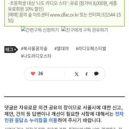
- 초등학생 대상 '나도 라디오 스타' : 유료 (참가비 8,000원, 세종
유료회원 10% 할인)
[예매] 꿈의 숲 아트센터
www.dfac.or.kr
또는 인터파크(1544-15
55)
기
태
#북서울꿈의숲
#열대야
#라디오페스티벌
사
그
관
#나도라디오스타
련
태
그
좋
36
카
트
페
아
카
위
이
요
오
터
스
톡
북
댓글은 자유로운 의견 공유의 장이므로 서울시에 대한 신고,
제안, 건의 등 답변이나 개선이 필요한 사항에 대해서는
전자
민원 응답소 누리집을 이용
하여 주시기 바랍니다.