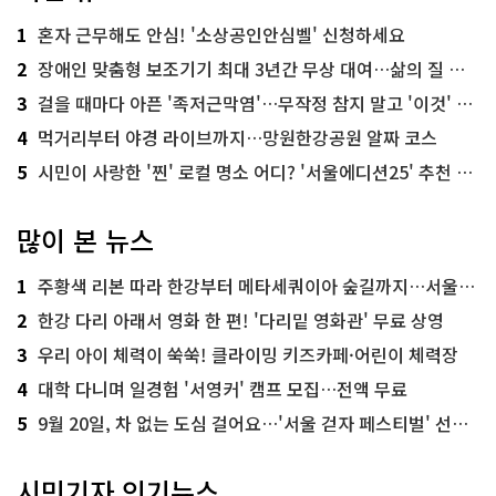
1
혼자 근무해도 안심! '소상공인안심벨' 신청하세요
2
장애인 맞춤형 보조기기 최대 3년간 무상 대여…삶의 질 높인다
3
걸을 때마다 아픈 '족저근막염'…무작정 참지 말고 '이것' 해보세요!
4
먹거리부터 야경 라이브까지…망원한강공원 알짜 코스
5
시민이 사랑한 '찐' 로컬 명소 어디? '서울에디션25' 추천 코스
많이 본 뉴스
1
주황색 리본 따라 한강부터 메타세쿼이아 숲길까지…서울둘레길 15코스
2
한강 다리 아래서 영화 한 편! '다리밑 영화관' 무료 상영
3
우리 아이 체력이 쑥쑥! 클라이밍 키즈카페·어린이 체력장
4
대학 다니며 일경험 '서영커' 캠프 모집…전액 무료
5
9월 20일, 차 없는 도심 걸어요…'서울 걷자 페스티벌' 선착순 5천명
시민기자 인기뉴스