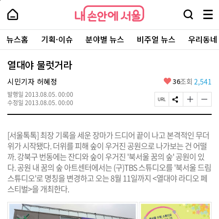
본
페
내
문
이
내
손
검
메
바
지
손
안
색
뉴
로
상
안
주
에
창
전
가
단
에
뉴스홈
기획·이슈
분야별 뉴스
비주얼 뉴스
우리동네
요
서
열
체
기
으
서
서
울
기
보
로
울
비
기
이
-
열대야 물럿거라
스
동
서
바
울
좋
시민기자 허혜정
36
조회
2,541
로
시
아
가
대
발행일
2013.08.05. 00:00
요
기
페
S
글
글
표
수정일
2013.08.05. 00:00
이
N
자
자
소
지
S
크
크
통
U
공
기
기
포
[서울톡톡] 최장 기록을 세운 장마가 드디어 끝이 나고 본격적인 무더
R
유
크
작
털
L
하
게
게
위가 시작됐다. 더위를 피해 숲이 우거진 공원으로 나가보는 건 어떨
복
기
변
변
까. 강북구 번동에는 잔디와 숲이 우거진 '북서울 꿈의 숲' 공원이 있
사
경
경
다. 공원 내 꿈의 숲 아트센터에서는 (구)TBS 스튜디오를 '북서울 드림
하
하
기
기
스튜디오'로 명칭을 변경하고 오는 8월 11일까지 <열대야 라디오 페
스티벌>을 개최한다.