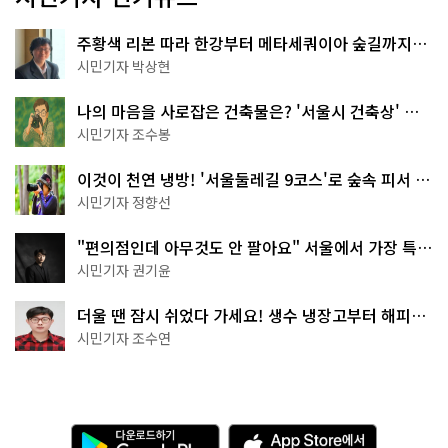
주황색 리본 따라 한강부터 메타세쿼이아 숲길까지…
서울둘레길 15코스
시민기자 박상현
나의 마음을 사로잡은 건축물은? '서울시 건축상' 수
상작 공개!
시민기자 조수봉
이것이 천연 냉방! '서울둘레길 9코스'로 숲속 피서 떠
나볼까
시민기자 정향선
"편의점인데 아무것도 안 팔아요" 서울에서 가장 특별
한 편의점의 정체
시민기자 권기윤
더울 땐 잠시 쉬었다 가세요! 생수 냉장고부터 해피소
·무더위쉼터까지
시민기자 조수연
다
A