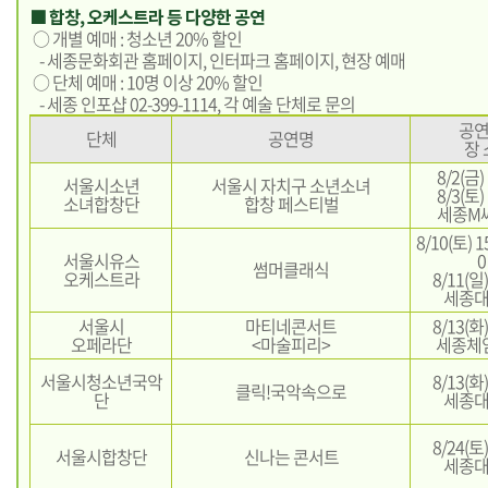
■ 합창, 오케스트라 등 다양한 공연
○ 개별 예매 : 청소년 20% 할인
- 세종문화회관 홈페이지, 인터파크 홈페이지, 현장 예매
○ 단체 예매 : 10명 이상 20% 할인
- 세종 인포샵 02-399-1114, 각 예술 단체로 문의
공
단체
공연명
장 
8/2(금)
서울시소년
서울시 자치구 소년소녀
8/3(토)
소녀합창단
합창 페스티벌
세종M
8/10(토) 1
서울시유스
0
썸머클래식
오케스트라
8/11(일)
세종
서울시
마티네콘서트
8/13(화)
오페라단
<마술피리>
세종체
서울시청소년국악
8/13(화)
클릭!국악속으로
단
세종
8/24(토)
서울시합창단
신나는 콘서트
세종