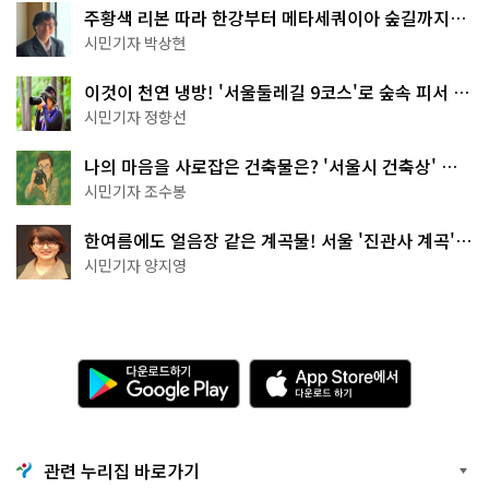
주황색 리본 따라 한강부터 메타세쿼이아 숲길까지…
서울둘레길 15코스
시민기자 박상현
이것이 천연 냉방! '서울둘레길 9코스'로 숲속 피서 떠
나볼까
시민기자 정향선
나의 마음을 사로잡은 건축물은? '서울시 건축상' 수
상작 공개!
시민기자 조수봉
한여름에도 얼음장 같은 계곡물! 서울 '진관사 계곡'이
천국이네~
시민기자 양지영
다
A
운
p
로
p
드
S
하
t
기
o
관련 누리집 바로가기
G
r