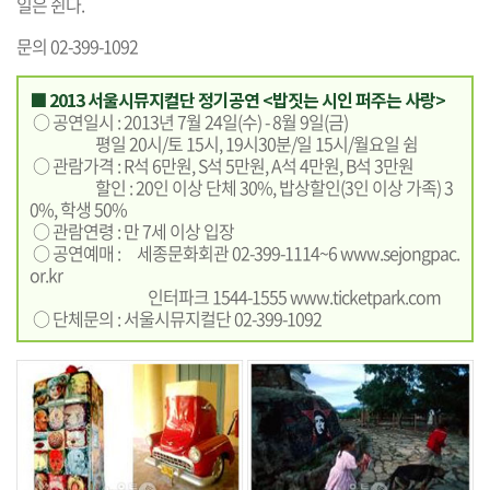
일은 쉰다.
문의 02-399-1092
■ 2013 서울시뮤지컬단 정기공연 <밥짓는 시인 퍼주는 사랑>
○ 공연일시 : 2013년 7월 24일(수) - 8월 9일(금)
평일 20시/토 15시, 19시30분/일 15시/월요일 쉼
○ 관람가격 : R석 6만원, S석 5만원, A석 4만원, B석 3만원
할인 : 20인 이상 단체 30%, 밥상할인(3인 이상 가족) 3
0%, 학생 50%
○ 관람연령 : 만 7세 이상 입장
○ 공연예매 : 세종문화회관 02-399-1114~6
www.sejongpac.
or.kr
인터파크 1544-1555
www.ticketpark.com
○ 단체문의 : 서울시뮤지컬단 02-399-1092