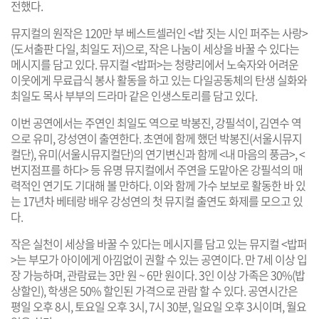
전했다.
뮤지컬의 원작은 120만 부 베스트셀러인 <밥 짓는 시인 퍼주는 사랑>
(도서출판 다일, 최일도 저)으로, 작은 나눔이 세상을 바꿀 수 있다는
메시지를 담고 있다. 뮤지컬 <밥퍼>는 청량리에서 노숙자와 어려운
이웃에게 무료급식 봉사 활동을 하고 있는 다일공동체의 탄생 실화와
최일도 목사 부부의 드라마 같은 인생스토리를 담고 있다.
이번 공연에서는 주연인 최일도 역으로 박봉진, 강필석이, 김연수 역
으로 유미, 강성연이 출연한다. 초연에 함께 했던 박봉진(서울시뮤지
컬단), 유미(서울시뮤지컬단)의 연기변신과 함께 <내 마음의 풍금>, <
번지점프를 하다> 등 유명 뮤지컬에서 주연을 도맡아온 강필석의 매
력적인 연기도 기대해 볼 만하다. 이와 함께 가수 보보로 활동한 바 있
는 17년차 베테랑 배우 강성연의 첫 뮤지컬 출연도 화제를 모으고 있
다.
작은 실천이 세상을 바꿀 수 있다는 메시지를 담고 있는 뮤지컬 <밥퍼
>는 부모가 아이에게 아낌없이 권할 수 있는 공연이다. 만 7세 이상 입
장 가능하며, 관람료는 3만 원 ~ 6만 원이다. 3인 이상 가족은 30%(밥
상할인), 학생은 50% 할인된 가격으로 관람 할 수 있다. 공연시간은
평일 오후 8시, 토요일 오후 3시, 7시 30분, 일요일 오후 3시이며, 월요