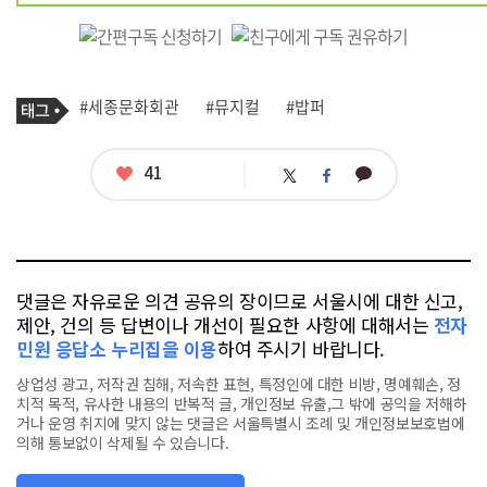
기
태
#세종문화회관
#뮤지컬
#밥퍼
사
그
관
련
태
좋
41
카
트
페
그
아
카
위
이
요
오
터
스
톡
북
댓글은 자유로운 의견 공유의 장이므로 서울시에 대한 신고,
제안, 건의 등 답변이나 개선이 필요한 사항에 대해서는
전자
민원 응답소 누리집을 이용
하여 주시기 바랍니다.
상업성 광고, 저작권 침해, 저속한 표현, 특정인에 대한 비방, 명예훼손, 정
치적 목적, 유사한 내용의 반복적 글, 개인정보 유출,그 밖에 공익을 저해하
거나 운영 취지에 맞지 않는 댓글은 서울특별시 조례 및 개인정보보호법에
의해 통보없이 삭제될 수 있습니다.