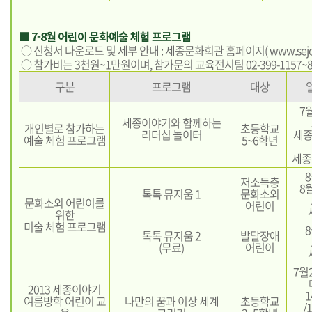
■ 7-8월 어린이 문화예술 체험 프로그램
○ 신청서 다운로드 및 세부 안내 : 세종문화회관 홈페이지(
www.sejo
○ 참가비는 3천원~1만원이며, 참가문의 교육전시팀 02-399-1157~
구분
프로그램
대상
7
세종이야기와 함께하는
개인별로 참가하는
초등학교
리더십 놀이터
세
예술 체험 프로그램
5~6학년
세종
8
저소득층
8
톡톡 뮤지움 1
문화소외
문화소외 어린이를
어린이
위한
미술 체험 프로그램
8
톡톡 뮤지움 2
발달장애
(무료)
어린이
7월
2013 세종이야기
1
여름방학 어린이 교
나만의 꿈과 이상 세계
초등학교
/