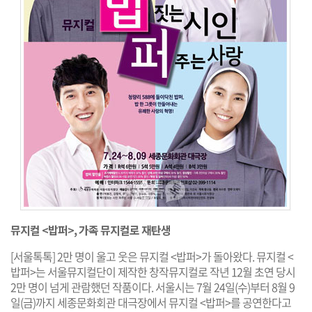
뮤지컬 <밥퍼>, 가족 뮤지컬로 재탄생
[서울톡톡] 2만 명이 울고 웃은 뮤지컬 <밥퍼>가 돌아왔다. 뮤지컬 <
밥퍼>는 서울뮤지컬단이 제작한 창작뮤지컬로 작년 12월 초연 당시
2만 명이 넘게 관람했던 작품이다. 서울시는 7월 24일(수)부터 8월 9
일(금)까지 세종문화회관 대극장에서 뮤지컬 <밥퍼>를 공연한다고