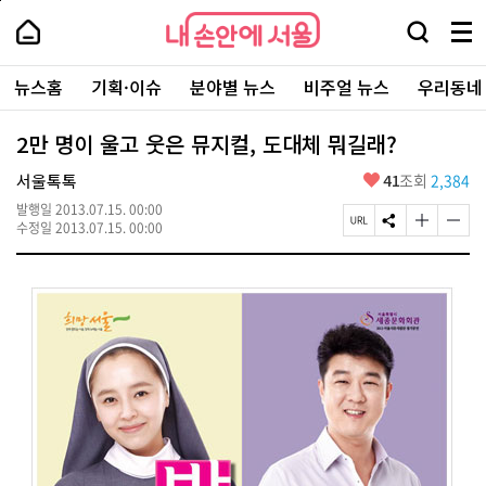
본
페
내
문
이
내
손
검
메
바
지
손
안
색
뉴
로
상
안
주
에
창
전
가
단
에
뉴스홈
기획·이슈
분야별 뉴스
비주얼 뉴스
우리동네
요
서
열
체
기
으
서
서
울
기
보
로
울
비
기
이
-
2만 명이 울고 웃은 뮤지컬, 도대체 뭐길래?
스
동
서
바
울
좋
서울톡톡
41
조회
2,384
로
시
아
가
대
발행일
2013.07.15. 00:00
요
기
페
S
글
글
표
수정일
2013.07.15. 00:00
이
N
자
자
소
지
S
크
크
통
U
공
기
기
포
R
유
크
작
털
L
하
게
게
복
기
변
변
사
경
경
하
하
기
기