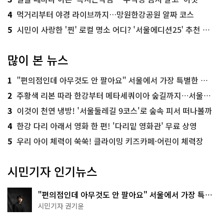
4
먹거리부터 야경 라이브까지…망원한강공원 알짜 코스
5
시민이 사랑한 '찐' 로컬 명소 어디? '서울에디션25' 추천 코스
많이 본 뉴스
1
"편의점인데 아무것도 안 팔아요" 서울에서 가장 특별한 편의점의 정체
2
주황색 리본 따라 한강부터 메타세쿼이아 숲길까지…서울둘레길 15코스
3
이것이 천연 냉방! '서울둘레길 9코스'로 숲속 피서 떠나볼까
4
한강 다리 아래서 영화 한 편! '다리밑 영화관' 무료 상영
5
우리 아이 체력이 쑥쑥! 클라이밍 키즈카페·어린이 체력장
시민기자 인기뉴스
"편의점인데 아무것도 안 팔아요" 서울에서 가장 특별
한 편의점의 정체
시민기자 권기윤