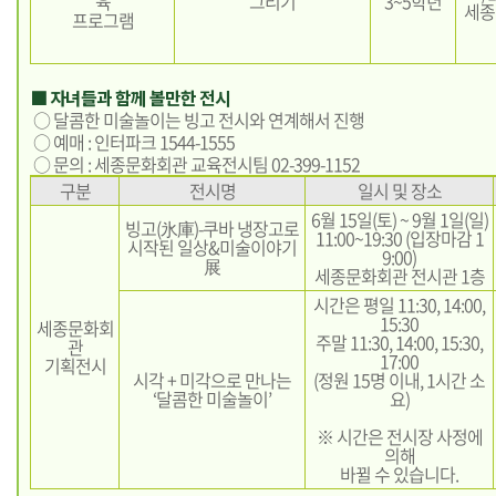
육
그리기
3~5학년
세종
프로그램
■ 자녀들과 함께 볼만한 전시
○ 달콤한 미술놀이는 빙고 전시와 연계해서 진행
○ 예매 : 인터파크 1544-1555
○ 문의 : 세종문화회관 교육전시팀 02-399-1152
구분
전시명
일시 및 장소
6월 15일(토) ~ 9월 1일(일)
빙고(氷庫)-쿠바 냉장고로
11:00~19:30 (입장마감 1
시작된 일상&미술이야기
9:00)
展
세종문화회관 전시관 1층
시간은 평일 11:30, 14:00,
15:30
세종문화회
주말 11:30, 14:00, 15:30,
관
17:00
기획전시
시각 + 미각으로 만나는
(정원 15명 이내, 1시간 소
‘달콤한 미술놀이’
요)
※ 시간은 전시장 사정에
의해
바뀔 수 있습니다.