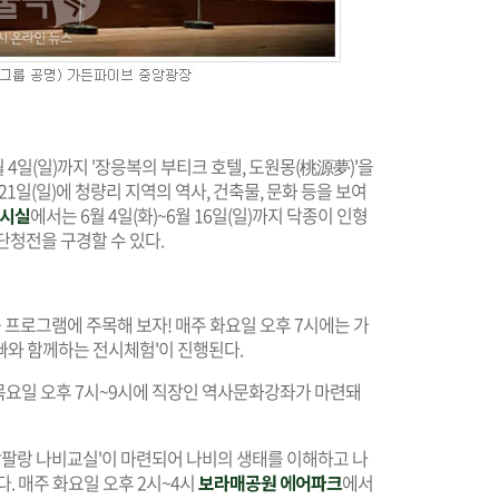
8월 4일(일)까지 '장응복의 부티크 호텔, 도원몽(桃源夢)'을
21일(일)에 청량리 지역의 역사, 건축물, 문화 등을 보여
전시실
에서는 6월 4일(화)~6월 16일(일)까지 닥종이 인형
라 단청전을 구경할 수 있다.
 프로그램에 주목해 보자! 매주 화요일 오후 7시에는 가
빠와 함께하는 전시체험'이 진행된다.
주 목요일 오후 7시~9시에 직장인 역사문화강좌가 마련돼
랑팔랑 나비교실'이 마련되어 나비의 생태를 이해하고 나
. 매주 화요일 오후 2시~4시
보라매공원 에어파크
에서