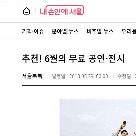
본
페
문
이
뉴
바
지
스
로
상
룸
가
단
뉴
기
으
스
로
기획·이슈
분야별 뉴스
비주얼 뉴스
우리동
주
이
요
동
서
비
스
추천! 6월의 무료 공연·전시
바
로
가
기
서울톡톡
발행일
2013.05.29. 00:00
수정일