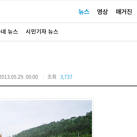
주
뉴스
영상
매거진
요
서
비
스
바
네 뉴스
시민기자 뉴스
로
가
기"
2013.05.29. 00:00
조회
3,737