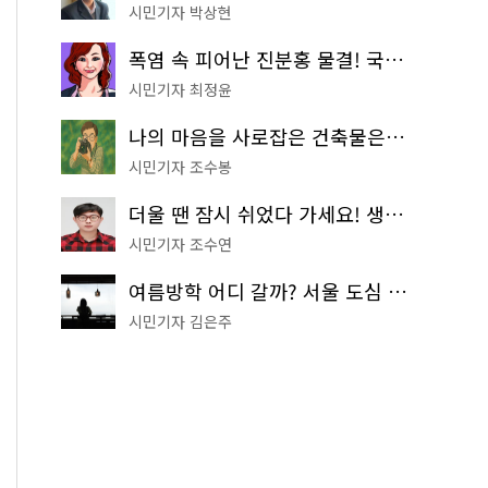
시민기자 박상현
폭염 속 피어난 진분홍 물결! 국립중앙박물관 배롱나무 명소
시민기자 최정윤
나의 마음을 사로잡은 건축물은? '서울시 건축상' 수상작 공개!
시민기자 조수봉
더울 땐 잠시 쉬었다 가세요! 생수 냉장고부터 해피소·무더위쉼터까지
시민기자 조수연
여름방학 어디 갈까? 서울 도심 무료 실내 여행 코스 추천
시민기자 김은주