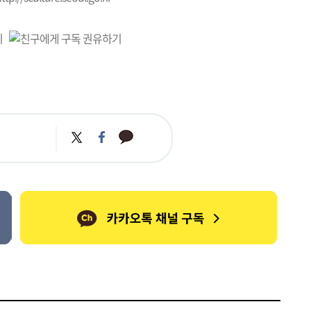
카
트
페
카
위
이
오
터
스
톡
북