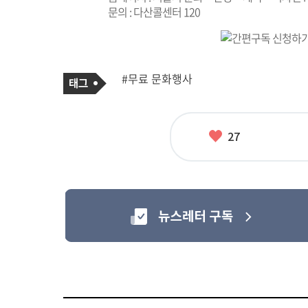
문의 : 다산콜센터 120
기
태
#무료 문화행사
사
그
관
련
태
그
좋
27
아
요