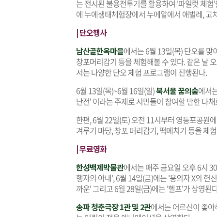
는 전시된 불용전투기를 활용하여 '파일럿 체험'을
에 누에생태체험장에서 누에알에서 애벌레, 고치 
| 단오행사
남산골한옥마을
에서는 6월 13일(목) 단오를 
창포머리감기 등을 체험해볼 수 있다. 같은 날 
서는 다양한 단오 체험 프로그램이 진행된다.
6월 13일(목)~6월 16일(일)
북서울 꿈의숲
에서는 
난전' 이라는 주제로 시민들이 참여할 만한 다
한편, 6월 22일(토) 오전 11시부터 영등포공원
겨루기 마당, 창포 머리감기, 떡메치기 등을 체험해
| 무료영화
한성백제박물관
에서는 매주 금요일 오후 6시 30
행자의 아내', 6월 14일(금)에는 '용의자 X의 헌
까운' 그리고 6월 28일(금)에는 '헬프'가 상영된다
송파 청춘극장 1관 및 2관
에서는 어르신이 좋아