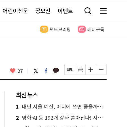
어린이신문
공모전
이벤트
검
메
색
뉴
창
전
열
체
팩트브리핑
레터구독
기
보
기
카
좋
트
페
27
페
인
글
글
카
위
이
아
이
쇄
자
자
오
터
스
요
지
하
크
크
톡
북
U
기
기
기
R
새
크
작
L
창
게
게
최신 뉴스
복
열
변
변
사
림
경
경
하
하
1
내년 서울 예산, 어디에 쓰면 좋을까요? 온라인 투표
기
기
2
영화·AI 등 192개 강좌 쏟아진다! 서울시민대학 선착순 신청