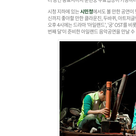
시청 지하에 있는
시민청
에서도 볼 만한 공연이 
신까지 좋아할 만한 클라운진, 두바퀴, 아트저글링
오후 4시에는 드라마 '아일랜드', '궁' OST를 
번째 달'이 준비한 아일랜드 음악공연을 만날 수 