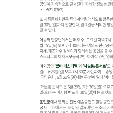
공연이 지속적으로 펼쳐진다. 자세한 정보는 관련
e.kr
/521-0362)
또 세종문화회관은 중앙계단을 객석으로 활용한 
월 30일(일)까지 진행한다. 월요일을 제외한 평일(
길 수 있다.
아울러 한강변에서는 매주 수·토요일 저녁 7시
월 15일(토) 오후 7시 30분에는 여의도 한
지혜, 재즈가수 김혜미가 함께하는 공연을 볼 수 있
쇼스타코비치 재즈모음곡 2번, 아이작 스턴 영화 
야외공연
'썸머 페스티벌'
과
'하늘樂 콘서트'
도 
일(토)~23일(일) 오후 7시 30분 가든파이브 
'공명유희', 6월 23일(일)에는 두 번째 달의 '바
'하늘樂 콘서트'은 6월 29일(토)~30일(일) 오
일(토)에는 이지형 밴드가, 30일(일)에는 로켓
운현궁
에서 열리는 전통 예술공연도 힐링 공연으로
궁 내 무대에서는 '꽃필 녘 일요마당' 판소리, 가
터 공연 종료시까지 운현궁 무료입장이 가능하다