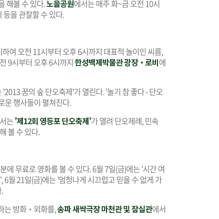
 해볼 수 있다.
노을공원
에서는 매주 화~금 오전 10시
등을 관찰할 수 있다.
맞이하여 오전 11시부터 오후 6시까지 대표적 놀이인 씨름,
오전 9시부터 오후 6시까지
한성백제박물관 광장‧로비
에
'2013 꿈의 숲 단오축제'가 열린다. '놀기 참 좋다 - 단오
채로운 행사들이 펼쳐진다.
에서는
'제12회 영등포 단오축제'
가 열려 단오제례, 민속
 볼 수 있다.
분에 무료로 영화를 볼 수 있다. 6월 7일(금)에는 '시간 여
신', 6월 21일(금)에는 '엄청나게 시끄럽고 믿을 수 없게 가
.
하는 방화‧외화를,
송파 새싹극장 마천관 및 잠실관
에서