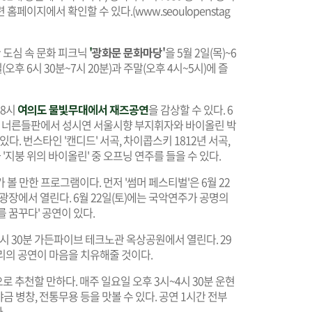
 홈페이지에서 확인할 수 있다.(
www.seoulopenstag
도심 속 문화 피크닉
'
광화문 문화마당'
을 5월 2일(목)~6
오후 6시 30분~7시 20분)과 주말(오후 4시~5시)에 즐
~8시
여의도 물빛무대에서 재즈공연
을 감상할 수 있다. 6
강공원 너른들판에서 성시연 서울시향 부지휘자와 바이올린 박
다. 번스타인 '캔디드' 서곡, 차이콥스키 1812년 서곡,
'지붕 위의 바이올린' 중 오프닝 연주를 들을 수 있다.
가 볼 만한 프로그램이다. 먼저 '썸머 페스티벌'은 6월 22
중앙광장에서 열린다. 6월 22일(토)에는 국악연주가 공명의
다를 꿈꾸다' 공연이 있다.
후 7시 30분 가든파이브 테크노관 옥상공원에서 열린다. 29
트리의 공연이 마음을 치유해줄 것이다.
 추천할 만하다. 매주 일요일 오후 3시~4시 30분 운현
야금 병창, 전통무용 등을 맛볼 수 있다. 공연 1시간 전부
.