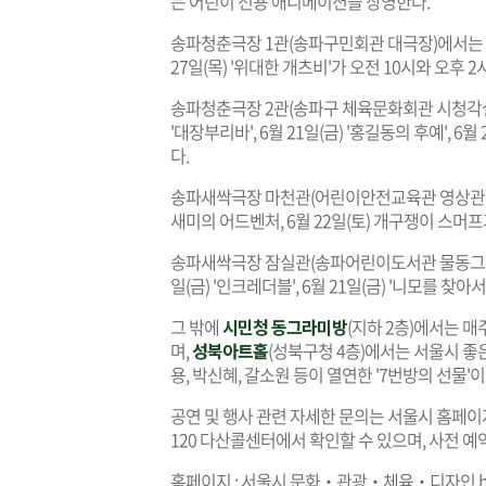
는 어린이 전용 애니메이션을 상영한다.
송파청춘극장 1관(송파구민회관 대극장)에서는 6월 13
27일(목) '위대한 개츠비'가 오전 10시와 오후 2
송파청춘극장 2관(송파구 체육문화회관 시청각실)에서
'대장부리바', 6월 21일(금) '홍길동의 후예', 6
다.
송파새싹극장 마천관(어린이안전교육관 영상관)에서는 6
새미의 어드벤처, 6월 22일(토) 개구쟁이 스머프
송파새싹극장 잠실관(송파어린이도서관 물동그라미극장
일(금) '인크레더블', 6월 21일(금) '니모를 찾아서
그 밖에
시민청 동그라미방
(지하 2층)에서는 
며,
성북아트홀
(성북구청 4층)에서는 서울시 좋은
용, 박신혜, 갈소원 등이 열연한 '7번방의 선물'
공연 및 행사 관련 자세한 문의는 서울시 홈페이지
120 다산콜센터에서 확인할 수 있으며, 사전 예
홈페이지 : 서울시 문화‧관광‧체육‧디자인
h