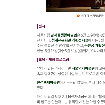
| 전시
서울시립
남서울생활미술관
은 5월 28일(화)~
전시한다.
청계천문화관 기획전시실
에서는 7월 
주는 특별전 '청량리'를 전시하고,
운현궁 기획
전을, 6월 18일(화)~6월 30일(일)까지 우리나
| 교육‧체험 프로그램
유아가 있는 가정이라면
서울역사박물관
의 교육
족과 함께하는 상설전시실 도슨트 프로그램 '아
한성백제박물관
에서는 6월 13일(목)부터 매
있다.
매주 토요일 오후 2시
용산가족공원
에서는 '팔
비 점토를 만들어보는 유익한 시간을 가질 수 있다