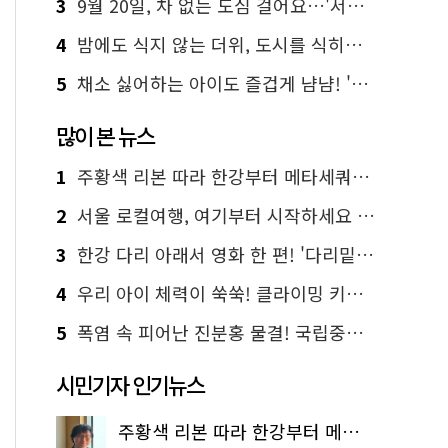
3
9월 20일, 차 없는 도심 걸어요…'서울 걷자 페스티벌' 선착순 5천명
4
밤에도 식지 않는 더위, 도시를 식히는 시원한 해법은?
5
채소 싫어하는 아이도 즐겁게 냠냠! '찾아가는 서울시 식생활 교육' 현장
많이 본 뉴스
1
주황색 리본 따라 한강부터 메타세쿼이아 숲길까지…서울둘레길 15코스
2
서울 로컬여행, 여기부터 시작하세요 '서울에디션25'
3
한강 다리 아래서 영화 한 편! '다리밑 영화관' 무료 상영
4
우리 아이 체력이 쑥쑥! 클라이밍 키즈카페·어린이 체력장
5
폭염 속 피어난 진분홍 물결! 국립중앙박물관 배롱나무 명소
시민기자 인기뉴스
주황색 리본 따라 한강부터 메타세쿼이아 숲길까지…서울둘레길 15코스